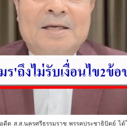
์ อดีต ส.ส.นครศรีธรรมราช พรรคประชาธิปัตย์ ได