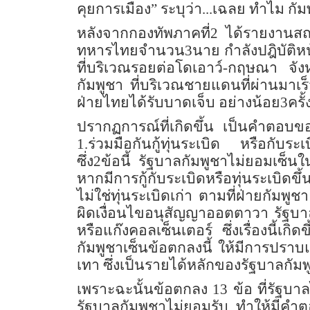
คุยการเมือง” ระบุว่า...เฉลย ทำไม กัมพ
หลังจากกองทัพภาคที่2 ได้รายงานสถาน
ทหารไทยจำนวน3นาย กำลังปฎิบัติหน้
ที่บริเวณรอยต่อโดเอาว์-กฤษณา จัง
กัมพูชา ที่บริเวณชายแดนที่ผ่านมาเ
ฝ่ายไทยได้รับบาดเจ็บ อย่างน้อย3ครั้
ปรากฏการณ์ที่เกิดขึ้น เป็นคำตอบข
1.ร่วมมือกันกู้ทุ่นระเบิด หรือกับ
ซึ่ง2ข้อนี้ รัฐบาลกัมพูชาไม่ยอมเซ็น
หากมีการกู้กับระเบิดหรือทุ่นระเบิดขึ
ไม่ใช่ทุ่นระเบิดเก่า ตามที่ฝ่ายกัมพู
ผิดเงื่อนไขอนุสัญญาออตตาวา รัฐบา
หรือแก๊งคอลเซ็นเตอร์ ซึ่งเรื่องนี้เ
กัมพูชาเซ็นข้อตกลงนี้ ให้มีการปรา
เทา ซึ่งเป็นรายได้หลักของรัฐบาลกัม
เพราะฉะนั้นข้อตกลง 13 ข้อ ที่รัฐบาล
รัฐบาลกัมพูชาไม่ยอมรับ ทำให้มีคำตอบที