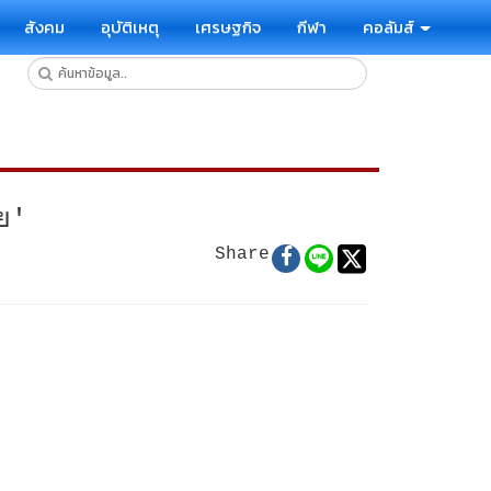
สังคม
อุบัติเหตุ
เศรษฐกิจ
กีฬา
คอลัมส์
ทย'
Share