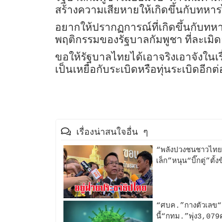
สร้างความเสียหายให้เกิดขึ้นกับทห
อยากให้ปรากฏการณ์ที่เกิดขึ้นกั
พฤติกรรมของรัฐบาลกัมพูชา ที่ละเม
ขอให้รัฐบาลไทยได้เอาจริงเอาจังในเ
เป็นเหยื่อกับระเบิดหรือทุ่นระเบิดอีกต
เรื่องน่าสนใจอื่น ๆ
“พลังปวงชนชาวไท
เล็ก”หนุน“บิ๊กตู่”ตั้
“ศบค.”กางตัวเลข“10จ
นี้“กทม.”พุ่ง3,079