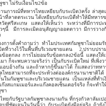
ูชา ไม่รับเงื่อนไข2ข้อ
การณ์ที่ทหารไทยเหยียบกับระเบิด3ครั้ง ล่าสุดเกิด
าที่ลาดตระเวน ได้เหยียบกับระเบิดืทำให้มีทหาร
หวัดศรีสะเกษ แสดงให้เห็นว่า ระหว่างที่มีการป
ร็วๆนี้ มีการละเมิดอนุสัญญาออตตาวา มีการวางกั
ง
องการตั้งคำถามว่า ทำไมประเทศกัมพูชาไม่ยอมร
ระเบิดที่วางไว้ในพื้นที่บริเวณชายแดน 2.ปราบปรา
ในข้อตกลง การไม่ยอมรับข้อตกลง2ข้อนี้ แสดงให้เห็
้นมา ก็จะพบความจริงว่า เป็นกับระเบิดใหม่ ที่เพิ่
ชาแอบอ้างกัน และถ้าหากกู้ขึ้นมาได้ ก็แสดงว่าทหา
ลไทยสามารถที่จะประท้วงต่อองค์กรนานาชาติได้ ก
กิดขึ้นในกัมพูชาและบริเวณชายแดน เป็นแหล่งที่ทำ
บแก๊งสแกมเมอร์และแก๊งคอลเซ็นเตอร์จริง ก็จะทำให
พูชา
ไทยกับรัฐบาลกัมพูชาลงนามกัน ที่กรุงกัวลาลัมเปอร
่ชัดเจนในวันนี้ว่า กับระเบิดยังมีอยู่จริง ถ้ายังไ