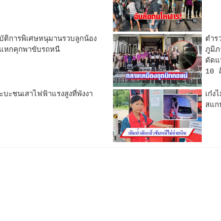
ัติการพิเศษหนุมานรวบลูกน้อง
ตำรว
วยแหกคุกพาขับรถหนี
ภูมิ
ดัดแ
10 
ะบะชนเสาไฟฟ้าแรงสูงที่พังงา
เก๋ง
สแกน