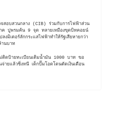
จสอบสวนกลาง (CIB) ร่วมกับการไฟฟ้าส่วน
ภาค ปูพรมค้น 9 จุด ทลายเหมืองขุดบิทคอยน์
ปลงมิเตอร์ลักกระแสไฟฟ้าทำให้รัฐเสียหายกว่า
ล้านบาท
ไม่ติดป้ายทะเบียนเติมน้ำมัน 1000 บาท ขอ
จ่ายแล้วซิ่งหนี เด็กปั๊มโอดโดนตัดเงินเดือน