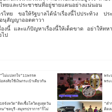
ารไทยและประชาชนที่อยู่ชายแดนอย่างแน่นอน
บทหารไทย ขอให้รัฐบาลได้นำเรื่องนี้ไปประท้ว
ิดอนุสัญญาออตตาวา
รื่องนี้ และแก้ปัญหาเรื่องนี้ให้เด็ดขาด อย่
่อไป
ย”ไม่แปลกใจ“11พรรค
พระป
งข้อสงสัยใช้เงินกระเป๋าเดียวกัน
พระเ
ังหวัด”ติดเชื้อโควิดสูงสุดวัน
“ตำร
คน“ชลบุรี-สมุทรปราการ”ก็ไม่
ติดล