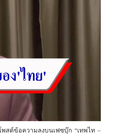
้โพสต์ข้อความลงบนเฟซบุ๊ก “เทพไท –