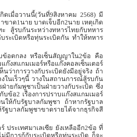
เมื่อวานนี้(วันที่9สิงหาคม 2568) มี
ขาขาด1นาย บาดเจ็บอีก2นาย เหตุเกิด
ะทะ สู้รบกันระหว่างทหารไทยกับทหาร
บระเบิดหรือทุ่นระเบิดกัน ทำให้ทหาร
ับข้อตกลง หรือเซ็นสัญญาใน2ข้อ คือ
มแก๊งสแกมเมอร์หรือแก๊งคอลเซ็นเตอร์
นว่าการวางกับระเบิดยังมีอยู่จริง ถ้า
งวางในเร็วๆนี้ วางในสถานการณ์สู้รบกัน
รฝ่ายกัมพูชาเป็นฝ่ายวางกับระเบิด ซึ่ง
ับข้อ2 เรื่องการปราบแก๊งสแกมเมอร์
เงินให้กับรัฐบาลกัมพูชา ถ้าหากรัฐบาล
้รัฐบาลกัมพูชาขาดรายได้จากธุรกิจสี
์ ประเทศมาเลเซีย ยังเหลืออีก2ข้อ ที่
ม่มีการกู้กับระเบิดหรือทุ่นระเบิด ก็จะ