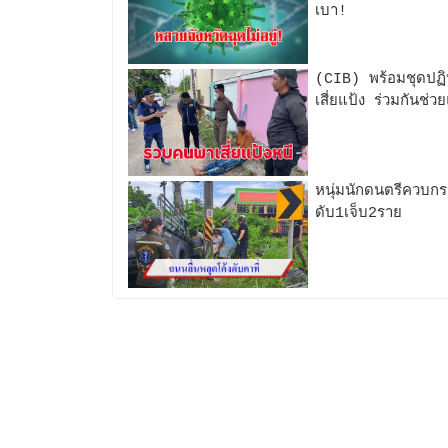
เบา!
(CIB) พร้อมชุดปฏิบ
เสี่ยแป้ง ร่วมกันช่
หนุ่มนักดนตรีควบกร
ดับ1เจ็บ2ราย