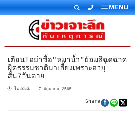
MENU
T
o
g
g
l
e
n
เตือน!อย่าซื้อ"หมาน้ำ"ย้อมสีฉูดฉาด
a
ผิดธรรมชาติมาเลี้ยงเพราะอายุ
v
สั้น7วันตาย
i
g
โพสต์เมื่อ
:
7 มิถุนายน 2565
a
t
Share
i
o
n