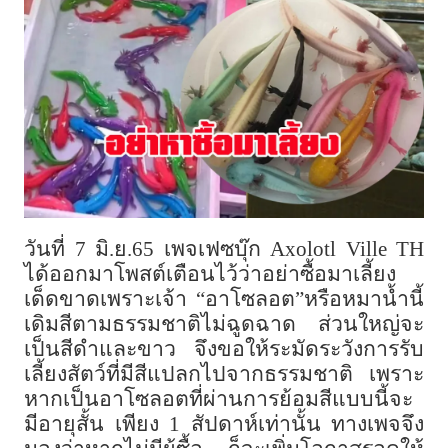
วันที่ 7 มิ.ย.65 เพจเฟซบุ๊ก
Axolotl Ville TH
ได้ออกมาโพสต์เตือนไว้ว่าอย่าซื้อมาเลี้ยง
เด็ดขาดเพราะเจ้า “อาโซลอต”หรือหมาน้ำนี้
เดิมสีตามธรรมชาติไม่ฉูดฉาด ส่วนใหญ่จะ
เป็นสีดำและขาว จึงขอให้ระมัดระวังการรับ
เลี้ยงสัตว์ที่มีสีแปลกไปจากธรรมชาติ เพราะ
หากเป็นอาโซลอตที่ผ่านการย้อมสีแบบนี้จะ
มีอายุสั้น เพียง 1 สัปดาห์เท่านั้น ทางเพจจึง