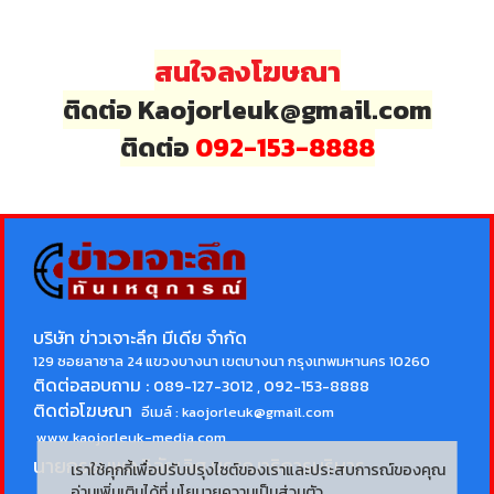
สนใจลงโฆษณา
ติดต่อ Kaojorleuk@gmail.com
ติดต่อ
092-153-8888
บริษัท ข่าวเจาะลึก มีเดีย จำกัด
129 ซอยลาซาล 24 แขวงบางนา เขตบางนา กรุงเทพมหานคร 10260
ติดต่อสอบถาม :
089-127-3012 , 092-153-8888
ติดต่อโฆษณา
อีเมล์ :
kaojorleuk@gmail.com
www.kaojorleuk-media.com
นายกรธนพล วิลัยเลิศ
บรรณาธิการบริหาร
เราใช้คุกกี้เพื่อปรับปรุงไซต์ของเราและประสบการณ์ของคุณ
อ่านเพิ่มเติมได้ที่
นโยบายความเป็นส่วนตัว