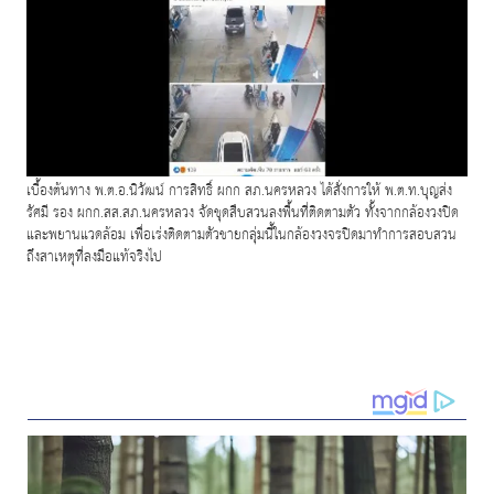
เบื้องต้นทาง พ.ต.อ.นิวัฒน์ การสิทธิ์ ผกก สภ.นครหลวง ได้สั่งการให้ พ.ต.ท.บุญส่ง
รัศมี รอง ผกก.สส.สภ.นครหลวง จัดชุดสืบสวนลงพื้นที่ติดตามตัว ทั้งจากกล้องวงปิด
และพยานแวดล้อม เพื่อเร่งติดตามตัวชายกลุ่มนี้ในกล้องวงจรปิดมาทำการสอบสวน
ถึงสาเหตุที่ลงมือแท้จริงไป