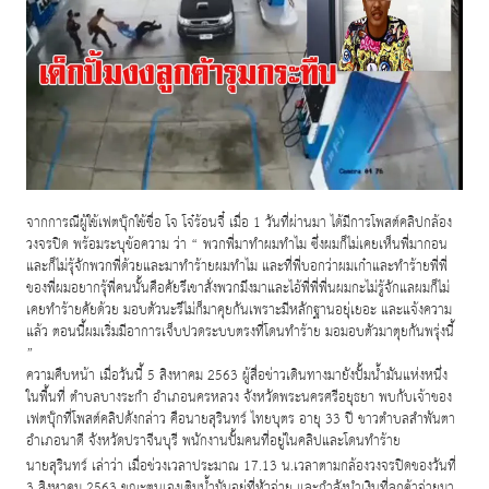
จากการณีผู้ใช้เฟตบุ๊กใช้ชื่อ โจ โจ๋ร้อนจี๋ เมื่อ 1 วันที่ผ่านมา ได้มีการโพสต์คลิปกล้อง
วงจรปิด พร้อมระบุข้อความ ว่า
“
พวกพี่มาทำผมทำไม ซึ่งผมก็ไม่เคยเห็นพี่มากอน
และก็ไม่รุ้จักพวกพี่ด้วยและมาทำร้ายผมทำไม และที่พี่บอกว่าผมเก๋าและทำร้ายพี่พี่
ของพี่ผมอยากรุ้พี่คนนั้นคือคัยรึเขาสั่งพวกมึงมาและไอ้พี่พี่พี่นผมกะไม่รู้จักแลผมก็ไม่
เคยทำร้ายคัยด้วย มอบตัวนะรึไม่ก็มาคุยกันเพราะมีหลักฐานอยุ่เยอะ และแจ้งความ
แล้ว ตอนนี้ผมเริ่มมีอาการเจ็บปวดระบบตรงที่โดนทำร้าย มอมอบตัวมาตุยกันพรุ่งนี้
”
ความคืบหน้า เมื่อวันนี้ 5 สิงหาคม 2563 ผู้สื่อข่าวเดินทางมายังปั้มน้ำมันแห่งหนึ่ง
ในพื้นที่ ตำบลบางระกำ อำเภอนครหลวง จังหวัดพระนครศรีอยุธยา พบกับเจ้าของ
เฟตบุ๊กที่โพสต์คลิปดังกล่าว คือนายสุรินทร์ ไทยบุตร อายุ 33 ปี ชาวตำบลสำพันตา
อำเภอนาดี จังหวัดปราจีนบุรี พนักงานปั้มคนที่อยู่ในคลิปและโดนทำร้าย
นายสุรินทร์ เล่าว่า เมื่อช่วงเวลาประมาณ 17.13 น.เวลาตามกล้องวงจรปิดของวันที่
3 สิงหาคม 2563 ขณะตนเองเติมน้ำมันอยู่ที่หัวจ่าย และกำลังนำเงินที่ลูกค้าจ่ายมา