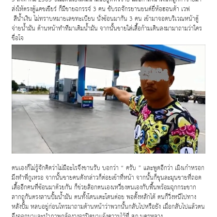
ส่งให้ตรงตู้แคชเชียร์ ก็มีชายฉกรรจ์ 3 คน ขับรถจักรยานยนต์ยี่ห้อฮอนด้า เวฟ
สีน้ำเงิน ไม่ทราบหมายเลขทะเบียน นั่งซ้อนมากัน 3 คน เข้ามาจอดบริเวณหน้าตู้
จ่ายน้ำมัน ด้านหน้าทำทีมาเติมน้ำมัน จากนั้นชายใส่เสื้อก้ามเดินลงมามาถามว่าใคร
ชื่อโจ
ตนเองก็ไม่รู้จักคิดว่าไม่มีอะไรจึงขานรับ บอกว่า
“
ครับ
”
และพูดอีกว่า เมิงเก๋าหรอก
มึงทำพี่กูเหรอ จากนั้นชายคนดังกล่าวก็ต่อยเข้าที่หน้า จากนั้นก็ชุนละมุนชายที่ถอด
เสื้ออีกคนที่ซ้อนมาด้วยกัน ก็ช่วยล๊อกตนเองเหวี่ยงตนเองกับพื้นพร้อมฉุกกระชาก
ลากถูกันตรงลานปั้มน้ำมัน ตนทั้งโดนเตะโดนต่อย พอตั้งหลักได้ ตนก็วิ่งหนีไปทาง
หลังปั้ม หลบอยู่ก่อนโทรมาถามด้านหน้าว่าพวกนั้นกลับไปหรือยัง เมื่อกลับไปแล้วตน
จึงออกมาและนำภาพกล้องวงจรปิดมาแจ้งความไว้ที่ สภ.นครหลวง