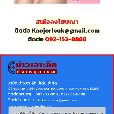
สนใจลงโฆษณา
ติดต่อ Kaojorleuk@gmail.com
ติดต่อ
092-153-8888
บริษัท ข่าวเจาะลึก มีเดีย จำกัด
129 ซอยลาซาล 24 แขวงบางนา เขตบางนา กรุงเทพมหานคร 10260
ติดต่อสอบถาม :
089-127-3012 , 092-153-8888
ติดต่อโฆษณา
อีเมล์ :
kaojorleuk@gmail.com
www.kaojorleuk-media.com
นายกรธนพล วิลัยเลิศ
บรรณาธิการบริหาร
เราใช้คุกกี้เพื่อปรับปรุงไซต์ของเราและประสบการณ์ของคุณ