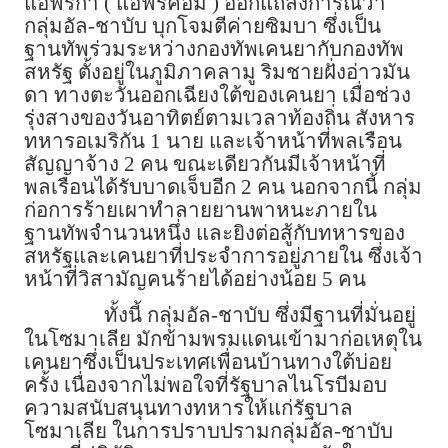
แอฟริกา ( แอฟริคอม ) ออกแถลงการณ์ว่า
กลุ่มอัล-ชาบับ บุกโจมตีค่ายซิมบา ซึ่งเป็น
ฐานทัพร่วมระหว่างกองทัพเคนยากับกองทัพ
สหรัฐ ตั้งอยู่ในภูมิภาคลามู ริมชายฝั่งอ่าวมัน
ดา ทางตะวันออกเฉียงใต้ของเคนยา เมื่อช่วง
รุ่งสางของวันอาทิตย์ตามเวลาท้องถิ่น สังหาร
ทหารอเมริกัน 1 นาย และเจ้าหน้าที่พลเรือน
สัญญาจ้าง 2 คน ขณะเดียวกันมีเจ้าหน้าที่
พลเรือนได้รับบาดเจ็บอีก 2 คน นอกจากนี้ กลุ่ม
ก่อการร้ายเผาทำลายยานพาหนะภายใน
ฐานทัพจำนวนหนึ่ง และยิงต่อสู้กับทหารของ
สหรัฐและเคนยาที่ประจำการอยู่ภายใน ซึ่งเจ้า
หน้าที่วิสามัญคนร้ายได้อย่างน้อย 5 คน
ทั้งนี้ กลุ่มอัล-ชาบับ ซึ่งมีฐานที่มั่นอยู่
ในโซมาเลีย มักข้ามพรมแดนเข้ามาก่อเหตุใน
เคนยาซึ่งเป็นประเทศเพื่อนบ้านทางใต้บ่อย
ครั้ง เนื่องจากไม่พอใจที่รัฐบาลไนโรบีมอบ
ความสนับสนุนทางทหารให้แก่รัฐบาล
โซมาเลีย ในการปราบปรามกลุ่มอัล-ชาบับ