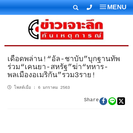
MENU
T
o
g
g
l
e
n
เดือดพล่าน!“อัล-ชาบับ”บุกฐานทัพ
a
ร่วม“เคนยา-สหรัฐ”ฆ่า“ทหาร-
v
พลเมืองอเมริกัน”รวม3ราย!
i
g
โพสต์เมื่อ
:
6 มกราคม 2563
a
t
Share
i
o
n