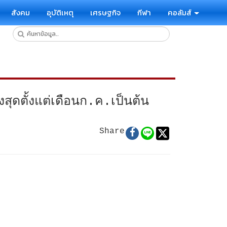
สังคม
อุบัติเหตุ
เศรษฐกิจ
กีฬา
คอลัมส์
สุดตั้งแต่เดือนก.ค.เป็นต้น
Share