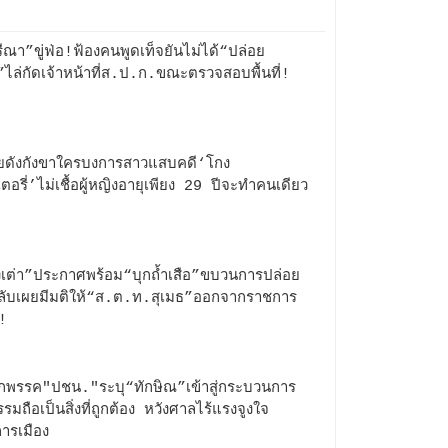
ีณา”ขู่ฟ่อ!ฟ้องคนพูดเท็จยันไม่ได้“ปล่อย
ไล่กัดเจ้าหน้าที่ส.ป.ก.ขณะตรวจสอบพื้นที่!
ดังกังขาใครบงการสาวแสบคดี‘โกง
ตอรี่’ไม่เชื้อผู้หญิงอายุเพียง 29 ปีจะทำคนเดียว
เต่า”ประกาศพร้อม“บุกถ้ำเสือ”ขบวนการปล่อย
ลับเผยมีมติให้“ส.ต.ท.สุเมธ”ออกจากราชการ
ี!
พรรค"ปชน."ระบุ“ทักษิณ”เข้าสู่กระบวนการ
รรมถือเป็นสิ่งที่ถูกต้อง หวังศาลไร้แรงจูงใจ
ารเมือง