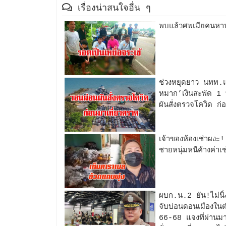
เรื่องน่าสนใจอื่น ๆ
พบแล้วศพเมียคนหาปล
ช่วงหยุดยาว นทท.แห
หมาก’เงินสะพัด 1 
ผันสั่งตรวจโควิด ก่
เจ้าของห้องเช่าผงะ!
ชายหนุ่มหนีค้างค่าเช
ผบก.น.2 ยัน!ไม่นิ
จับบ่อนดอนเมืองในตำ
66-68 แจงที่ผ่านมา