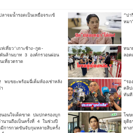
าจมน้ำรอดเป็นเหยื่อจระเข้
“ปาร
หมา”
่เที่ยว‘เกาะช้าง-กูด-
ทนาย
พันล้านบาท 3 องค์กรวอนผ่อน
ลอตเ
อนเที่ยวตราด
! พบขยะพร้อมฉี่เต็มห้องเช่าหลัง
“รอง
่า
คลิป
ทันท
่งนอนใจเด็ดขาด ปมปกครองบุก
โฆษก
นานถือเป็นครั้งที่ 4 ในช่วงปี
ยุติธ
มีการกวดขันจับกุมหลายสิบครั้ง
ทางก