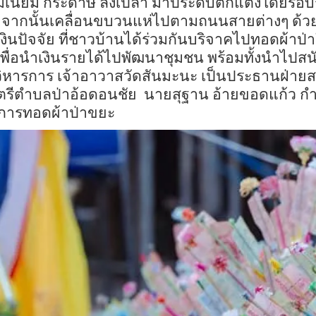
ิเนียม
กระดาษ
ลังเปล่า
มาประดับตกแต่งโดยรอบ
จากนั้นเคลื่อนขบวนแห่ไปตามถนนสายต่างๆ
ด้ว
ินปัจจัย
ที่ชาวบ้านได้ร่วมกันบริจาคไปทอดผ้าป่า
เพื่อนำเงินรายได้ไปพัฒนาชุมชน
พร้อมทั้งนำไปส
วิหารการ
เจ้าอาวาสวัดสันมะนะ
เป็นประธานฝ่ายส
รีตำบลป่าอ้อดอนชัย
นายสุฐาน
อ้ายขอดแก้ว
กำ
มการทอดผ้าป่าขยะ