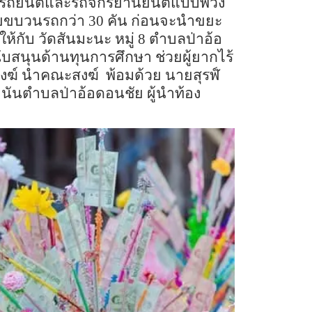
รถยนต์และรถจักรยานยนต์แบบพ่วง
ยขบวนรถกว่า
30
คัน
ก่อนจะนำขยะ
ให้กับ
วัดสันมะนะ
หมู่
8
ตำบลป่าอ้อ
นับสนุนด้านทุนการศึกษา
ช่วยผู้ยากไร้
งฆ์
นำคณะสงฆ์
พ้อมด้วย
นายสุรฬ์
นันตำบลป่าอ้อดอนชัย
ผู้นำท้อง