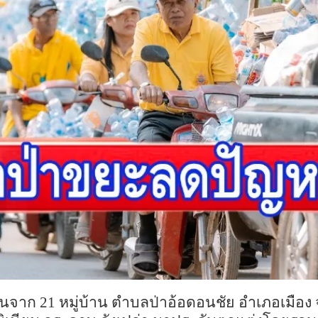
านจาก
21
หมู่บ้าน
ตำบลป่าอ้อดอนชัย
อำเภอเมือง