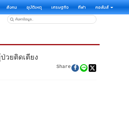
สังคม
อุบัติเหตุ
เศรษฐกิจ
กีฬา
คอลัมส์
่วยติดเตียง
Share