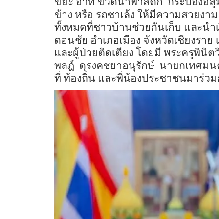
ขยะ
อาทิ
ขวดน้ำพาสติก
กระป๋องอลูม
ข้าง
หรือ
รถซาเล้ง
ให้มีความสวยงาม
ทั้งหมดที่ชาวบ้านช่วยกันเก็บ
และนำเง
ดอนชัย
อำเภอเมือง
จังหวัดเชียงราย
และผู้ป่วยติดเตียง
โดยมี
พระครูพินิต
พลฎ์
ดุรงคชยาอนุรักษ์
นายกเทศมนต
ที่
ท้องถิ่น
และพี่น้องประชาชนมาร่ว