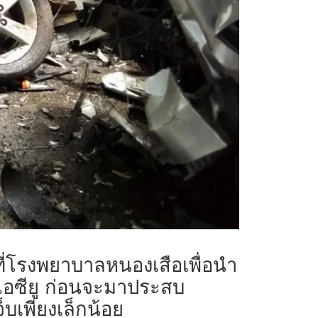
าที่โรงพยาบาลหนองเสือเพื่อนำ
งไอซียู ก่อนจะมาประสบ
จ็บเพียงเล็กน้อย