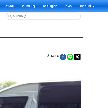
สังคม
อุบัติเหตุ
เศรษฐกิจ
กีฬา
คอลัมส์
Share