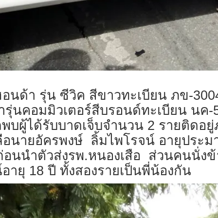
อ ฮอนด้า รุ่น ซีวิค สีขาวทะเบียน ภข-
้ารุ่นคอมมิวเตอร์สีบรอนด์ทะเบียน นค-
ู้ได้รับบาดเจ็บจำนวน 2 รายติดอยู่ภ
ือนายอัครพงษ์ ลิ้มไพโรจน์ อายุประมาณ 2
่อนนำตัวส่งรพ.หนองเสือ ส่วนคนนั่งข้
ายุ 18 ปี ทั้งสองรายเป็นพี่น้องกัน