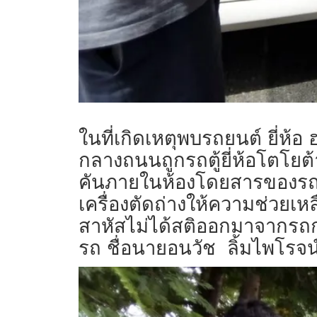
ในที่เกิดเหตุพบรถยนต์ ยี่ห้
กลางถนนถูกรถตู้ยี่ห้อโตโยต
คันภายในห้องโดยสารของรถพบผ
เครื่องตัดถ่างให้ความช่วยเหล
สาหัสไม่ได้สติออกมาจากรถก
รถ ชื่อนายอนวัช ลิ้มไพโรจน์อ