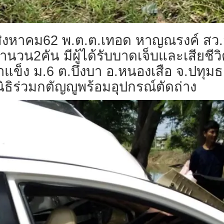
 19 สิงหาคม62 พ.ต.ต.เทอด หาญณรงค์ ส
จำนวน2คัน มีผู้ได้รับบาดเจ็บและเสียชี
ข็ง ม.6 ต.บึงบา อ.หนองเสือ จ.ปทุมธานี
ิธิร่วมกตัญญูพร้อมอุปกรณ์ตัดถ่าง