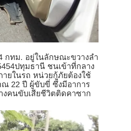
3004 กทม. อยู่ในลักษณะขวางลำ
5454ปทุมธานี ชนเข้าที่กลาง
ายในรถ หน่วยกู้ภัยต้องใช้
2 ปี ผู้ขับขี่ ซึ่งมีอาการ
างคนขับเสียชีวิตติดคาซาก