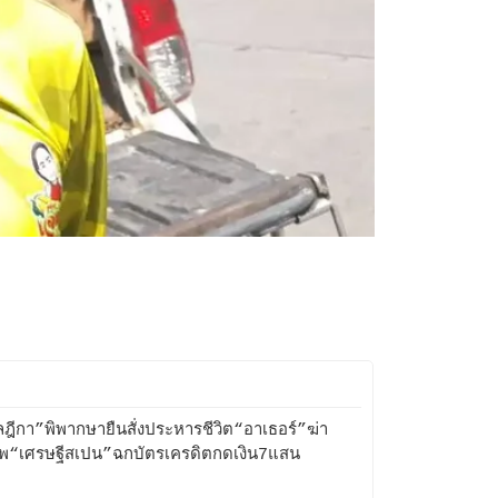
ฎีกา”พิพากษายืนสั่งประหารชีวิต“อาเธอร์”ฆ่า
ศพ“เศรษฐีสเปน”ฉกบัตรเครดิตกดเงิน7แสน