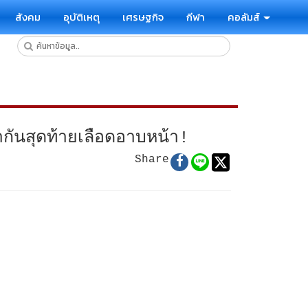
สังคม
อุบัติเหตุ
เศรษฐกิจ
กีฬา
คอลัมส์
ากันสุดท้ายเลือดอาบหน้า!
Share