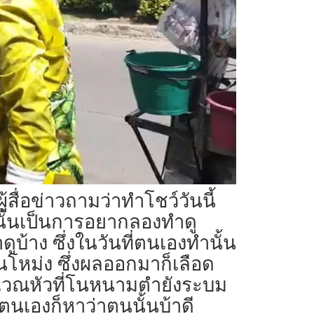
ู้สื่อข่าวถามว่าทำโชว์วันนี้
ปนั้นเป็นการอยากลองทำดู
บ้าง ซึ่งในวันที่ตนเองทำนั้น
โหม่ง ซึ่งผลออกมาก็เลือด
บริเวณหัวที่โนหนามตำยังระบม
ๆตนเองก็หาว่าตนนั้นบ้าดี