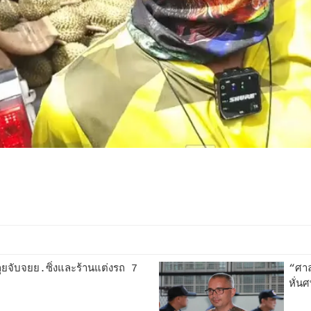
ลุยจับจยย.ซิ่งและร้านแต่งรถ 7
“ศาล
หั่น