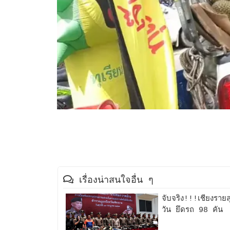
เรื่องน่าสนใจอื่น ๆ
จับจริง!!!เชียงราย
วัน ยึดรถ 98 คัน