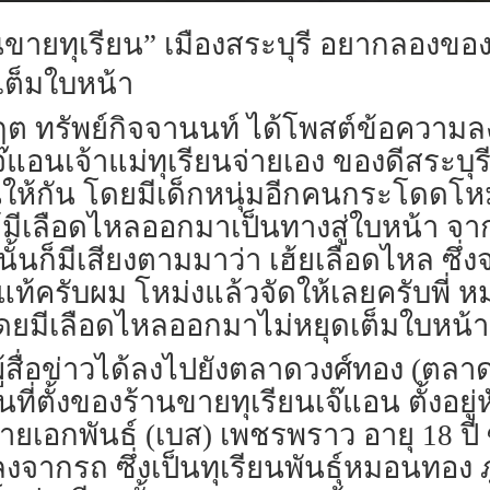
านขายทุเรียน” เมืองสระบุรี อยากลองของ
เต็มใบหน้า
ัชกฤต ทรัพย์กิจจานนท์ ได้โพสต์ข้อควา
แอนเจ้าแม่ทุเรียนจ่ายเอง ของดีสระบุรี
นให้กัน โดยมีเด็กหนุ่มอีกคนกระโดดโห
ด้มีเลือดไหลออกมาเป็นทางสู่ใบหน้า จากน
นก็มีเสียงตามมาว่า เฮ้ยเลือดไหล ซึ่งจะ
 ของแท้ครับผม โหม่งแล้วจัดให้เลยครับพี
 โดยมีเลือดไหลออกมาไม่หยุดเต็มใบหน้า
นนี้ผู้สื่อข่าวได้ลงไปยังตลาดวงศ์ทอง (
เป็นที่ตั้งของร้านขายทุเรียนเจ๊แอน ตั้งอ
ยเอกพันธ์ (เบส) เพชรพราว อายุ 18 ปี ซึ
งจากรถ ซึ่งเป็นทุเรียนพันธุ์หมอนทอง