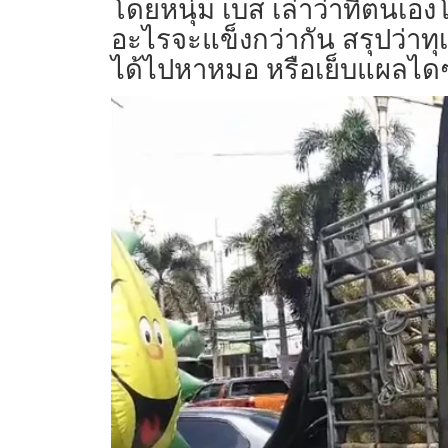
โดยหนุ่ม เบส เล่าว่าที่ตนเอง
อะไรจะแข็งกว่ากัน สรุปว่าทุเ
ได้ไปหาหมอ หรือเย็บแผลไดๆ มี