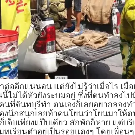
่ออีกแน่นอน แต่ยังไม่รู้ว่าเมื่อไร เมื่อผ
ี้ไม่ได้หัวยังระบมอยู่ ซึ่งที่ตนทำลงไ
นที่จันทบุรีทำ ตนเองก็เลยอยากลองทำดู
นเองนึกสนุกเลยท้าคนโยนว่าโยนมาให้ตน
ก็เจ็บเพียงแป๊บเดียว สักพักก็หาย แต่
หนามทุเรียนตำอยู่เป็นรอยแดงๆ โดยเพื่อน