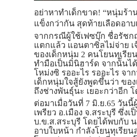
อย่าหาทำเด็กขาด
! “หนุ่มร้
แข็งกว่ากัน สุดท้ายเลือดอาบ
จากกรณีผู้ใช้เฟซบุ๊ก ชื่อร
แตกแล้ว แอนตาซิลไม่จ่าย เจ๊
ของเด็กหนุ่ม 2 คนโยนทุเรีย
ทำมือเป็นมินิฮาร์ด จากนั้นไ
โหม่งซิ รออะไร รออะไร จากนั้
เด็กหนุ่มใจสู้ยังพูดขึ้นว่า
ถึงช่างพันธุ์นะ เยอะกว่าอีก
ต่อมาเมื่อวันที่ 7 มิ.ย.65 วั
เพรียว อ.เมือง จ.สระบุรี ซึ่ง
บ.ข.ส.สระบุรี โดยได้พบกับ นา
อาบใบหน้า กำลังโยนทุเรียนล