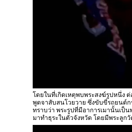
โดยในที่เกิดเหตุพบพระสงฆ์รูปหนึ่ง 
พูดจาสับสนโวยวาย ซึ่งขับขี่รถยนต์ก
ทราบว่า พระรูปที่มีอาการเมานั้นเป็
มาทำธุระในตัวจังหวัด โดยมีพระลูกวัด