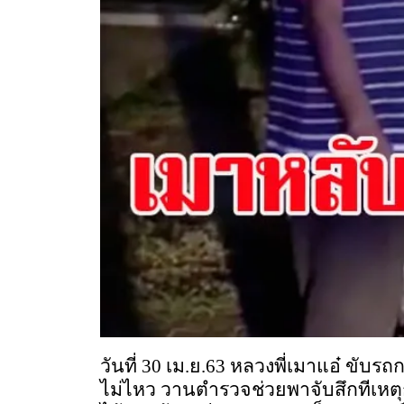
วันที่ 30 เม.ย.63 หลวงพี่เมาแอ๋ ข
ไม่ไหว วานตำรวจช่วยพาจับสึกทีเหตุการณ