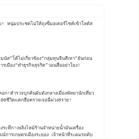
ับ! หนุ่มประชดไม่ให้ถุงขี่มอเตอร์ไซค์เข้าโลตัส
มนัส”โต้ไม่เกี่ยวข้อง“กลุ่มทุนจีนสีเทา”ยันก่อน
การเมือง“ทำธุรกิจสุจริต”วอนสื่ออย่าโยง!
คอก!ตำรวจบุกค้นผับดังกลางเมืองพัทยานักเที่ยว
100ชีวิตแตกฮือตรวจเจอฉี่ม่วง8ราย!
งระทึก!เพลิงไหม้ร้านจำหน่ายน้ำมันเครื่อง
รณ์การเกษตรเมืองระยอง เจ้าหน้าที่ระดมรถดับ