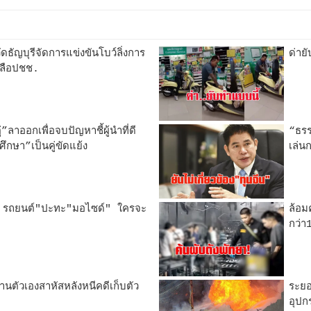
ัญบุรีจัดการแข่งขันโบว์ลิ่งการ
ด่าย
หลือปชช.
”ลาออกเพื่อจบปัญหาชี้ผู้นำที่ดี
“ธรร
ึกษา”เป็นคู่ขัดแย้ง
เล่น
ง! รถยนต์"ปะทะ"มอไซด์" ใครจะ
ล้อม
กว่า
นตัวเองสาหัสหลังหนีคดีเก็บตัว
ระยอ
อุปก