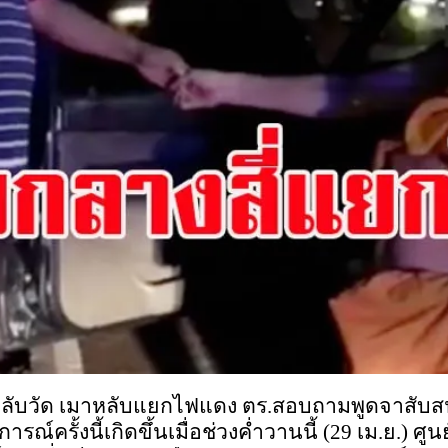
ับรถกลับวัด เมาหลับแยกไฟแดง ตร.สอบถามพูดจาสั
์ครั้งนี้เกิดขึ้นเมื่อช่วงค่ำวานนี้ (29 เม.ย.) ศู