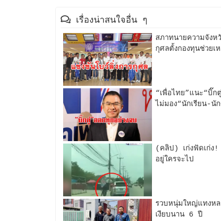
เรื่องน่าสนใจอื่น ๆ
สภาทนายความจังหวัดธ
กุศลตั้งกองทุนช่วยเ
“เพื่อไทย”แนะ“บิ๊กตู่
ไม่มอง“นักเรียน-นักศ
(คลิป) เก่งฟัดเก่
อยู่ใครจะไป
รวบหนุ่มใหญ่แทงหลา
เงียบนาน 6 ปี