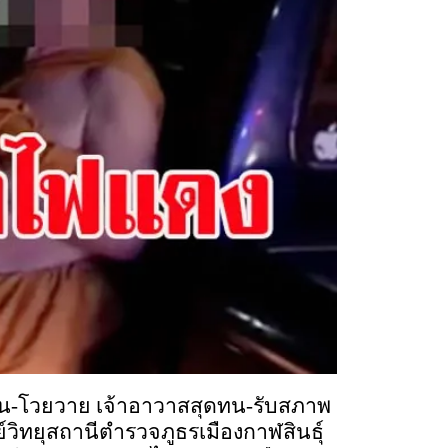
บสน-โวยวาย เจ้าอาวาสสุดทน-รับสภาพ
นย์วิทยุสถานีตำรวจภูธรเมืองกาฬสินธุ์