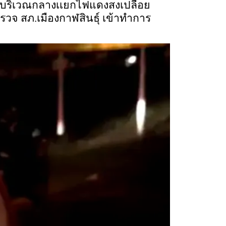
จอดบริเวณกลางเเยกไฟแดงสงเปลือย
วจ สภ.เมืองกาฬสินธุ์ เข้าทำการ