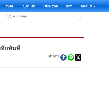
สังคม
อุบัติเหตุ
เศรษฐกิจ
กีฬา
คอลัมส์
สึกทันที
Share