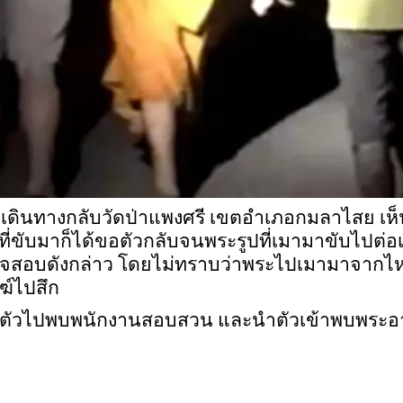
่จะเดินทางกลับวัดป่าแพงศรี เขตอำเภอกมลาไสย เห
ขับที่ขับมาก็ได้ขอตัวกลับจนพระรูปที่เมามาขับไ
รวจสอบดังกล่าว โดยไม่ทราบว่าพระไปเมามาจากไหน
ฆ์ไปสึก
บคุมตัวไปพบพนักงานสอบสวน และนำตัวเข้าพบพระอา