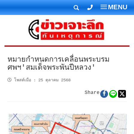
MENU
T
o
g
g
l
e
n
หมายกำหนดการเคลื่อนพระบรม
a
ศพฯ'สมเด็จพระพันปีหลวง'
v
i
โพสต์เมื่อ
:
25 ตุลาคม 2568
g
Share
a
t
i
o
n