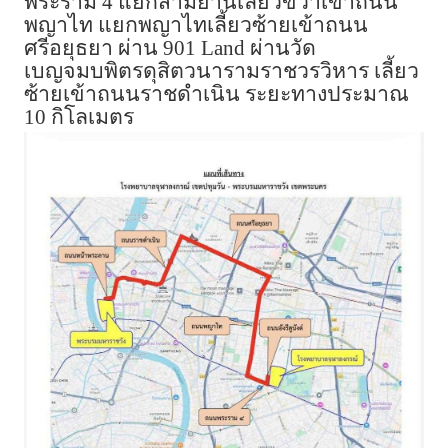
พระราม 4 แยกสามย่านเลี้ยวขวาเข้าถนน
พญาไท แยกพญาไทเลี้ยวซ้ายเข้าถนน
ศรีอยุธยา ผ่าน 901
Land
ผ่านวัด
เบญจมบพิตรดุสิตวนารามราชวรวิหาร เลี้ยว
ซ้ายเข้าถนนราชดำเนิน ระยะทางประมาณ
10 กิโลเมตร