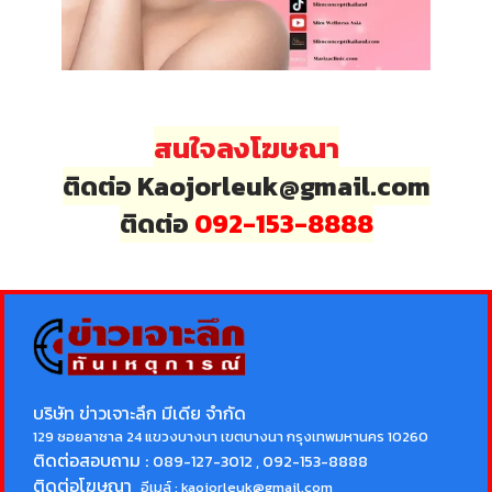
สนใจลงโฆษณา
ติดต่อ Kaojorleuk@gmail.com
ติดต่อ
092-153-8888
บริษัท ข่าวเจาะลึก มีเดีย จำกัด
129 ซอยลาซาล 24 แขวงบางนา เขตบางนา กรุงเทพมหานคร 10260
ติดต่อสอบถาม :
089-127-3012 , 092-153-8888
ติดต่อโฆษณา
อีเมล์ :
kaojorleuk@gmail.com