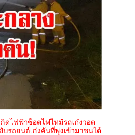
เกิดไฟฟ้าช็อตไฟไหม้รถเก๋งวอด
ถยนต์เก๋งคันที่พุ่งเข้ามาชนได้