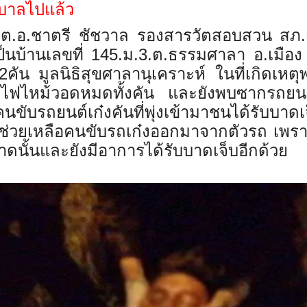
าบาลไปแล้ว
 ร.ต.อ.ชาตรี ชัชวาล รองสารวัตสอบสวน สภ.เ
เป็นบ้านเลขที่ 145.ม.3.ต.ธรรมศาลา อ.เมื
มูลนิธิสุขศาลานุเคราะห์ ในที่เกิดเหตุพบ
่าไฟไหม้วอดหมดทั้งคัน และยังพบซากรถยนต์เ
ับรถยนต์เก๋งคันที่พุ่งเข้ามาชนได้รับบาดเ
ครช่วยเหลือคนขับรถเก๋งออกมาจากตัวรถ เพร
ดนั้นและยังมีอาการได้รับบาดเจ็บอีกด้วย