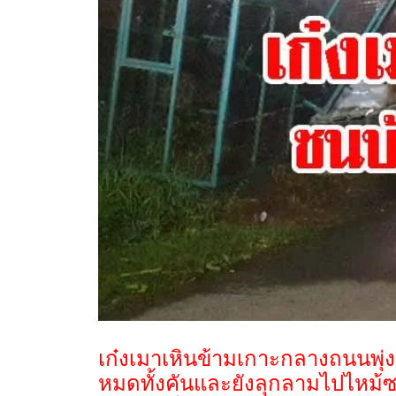
เก๋งเมาเหินข้ามเกาะกลางถนนพุ่
หมดทั้งคันและยังลุกลามไปไหม้ซ