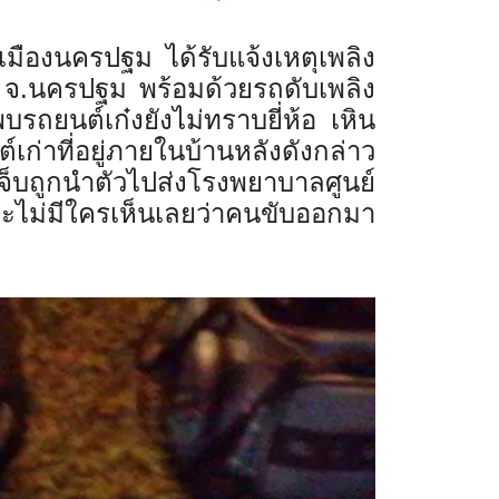
มืองนครปฐม ได้รับแจ้งเหตุเพลิง
อง จ.นครปฐม พร้อมด้วยรถดับเพลิง
รถยนต์เก๋งยังไม่ทราบยี่ห้อ เหิน
ก่าที่อยู่ภายในบ้านหลังดังกล่าว
จ็บถูกนำตัวไปส่งโรงพยาบาลศูนย์
าะไม่มีใครเห็นเลยว่าคนขับออกมา