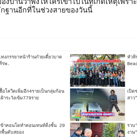
องบ้านว่าพึ่งให้ใครเข้าไปในที่เกิดเหตุเพราะ
ักฐานอีกที่ในช่วงสายของวันนี้
แทงภรรยาหน้าร้านก๋วยเตี๋ยวบาด
หัว
ที่รพ.
Beac
้อโควิดเพิ่มอีก4รายเป็นกลุ่มก้อน
เปิด
เฝ้าระวังเข้ม779ราย
สาว
ข้าคอนโดทำคอนเทนท์ดิ่งชั้น 29
รวบ“
กพื้นดับสยอง
งาน“