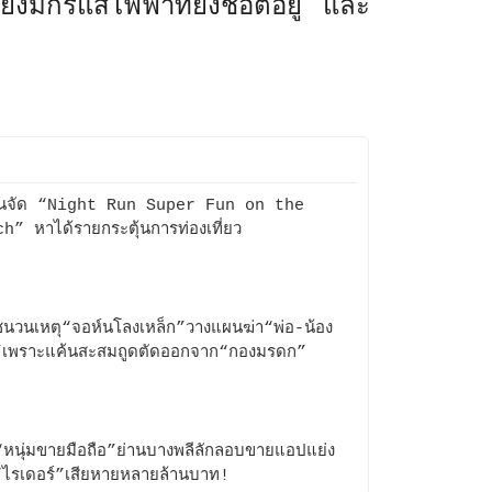
ยังมีกรแสไฟฟ้าที่ยังช็อตอยู่ และ
หินจัด “Night Run Super Fun on the
h” หาได้รายกระตุ้นการท่องเที่ยว
ชนวนเหตุ“จอห์นโลงเหล็ก”วางแผนฆ่า“พ่อ-น้อง
”เพราะแค้นสะสมถูดตัดออกจาก“กองมรดก”
หนุ่มขายมือถือ”ย่านบางพลีลักลอบขายแอปแย่ง
ไรเดอร์”เสียหายหลายล้านบาท!