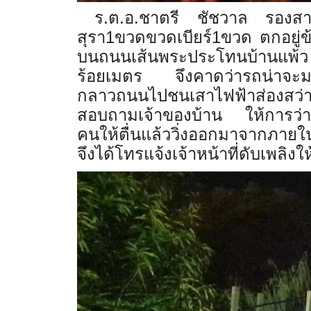
ร.ต.อ.ชาตรี ชัชวาล รองสาร
สุรา1ขวดขวดเบียร์1ขวด ตกอยู่ข้
บนถนนเส้นพระประโทนบ้านแพ้ว 
ร้อยเมตร จึงคาดว่ารถน่าจะมาด้
กลาวถนนไปชนเสาไฟฟ้าส่องสว่าง
สอบถามเจ้าของบ้าน ให้การว่าตน
คนให้ตื่นแล้ววิ่งออกมาจากภายในบ
จึงได้โทรแจ้งเจ้าหน้าที่ดับเพลิง