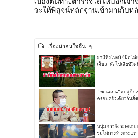
เบื้องต้นทางตำรวจได้ให้บอกเจ้าข
จะให้พิสูจน์หลักฐานเข้ามาเก็บหล
เรื่องน่าสนใจอื่น ๆ
สามีหึงโหดใช้มีดไล่
เจ็บสาหัสไปเสียชีวิต
“ขอนแก่น”พบผู้ติดเชื
ครอบครัวเดียวกันสั่ง
หนุ่มชาวอังกฤษแอบเ
ร่มไม่กางร่างกระแท