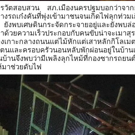
วัตสอบสวน สภ.เมืองนครปฐมบอกว่าจากกา
างรถเก๋งคันที่พุ่งเข้ามาชนจนเกิดไฟลุกท่
ยังพบเศษดินกระจัดกระจายอยู่และยังพบล่
วยความเร็วประกอบกับคนขับน่าจะเมาสุราแล
เกาะกลางถนนแต่ไม้หักแต่เสาหลักกิโลเมต
และครอบครัวนอนหลับพักผ่อนอยู่ในบ้านแต่ได
้านจึงพบว่ามีเพลิงลุกไหม้ที่กองซากรถยนต์เก่
ให้มาช่วยดับไฟ