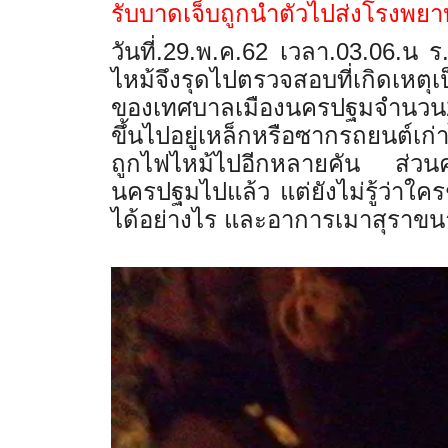
รับบาดเจ็บถูกนำตัวไปส่งโรงพย
วันที่.29.พ.ค.62 เวลา.03.06.น
ไหม้จึงรุดไปตรวจสอบที่เกิดเหตุ
ของเทศบาลเมืองนครปฐมจำนวน2คัน 
ขึ้นไปอยู่เหล็กหรือซากรถยนต์เก
ถูกไฟไหม้ไปอีกหลายคัน ส่วนคนข
นครปฐมไปแล้ว แต่ยังไม่รู้ว่าใ
ได้อย่างไร และอาการเมาสุราขนา