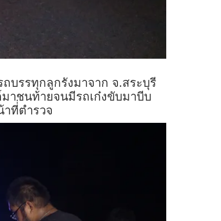
รถบรรทุกลูกรังมาจาก จ.สระบุรี
ต์มาชนท้ายจนมีรถเก๋งขับมาบีบ
าที่่ตำรวจ