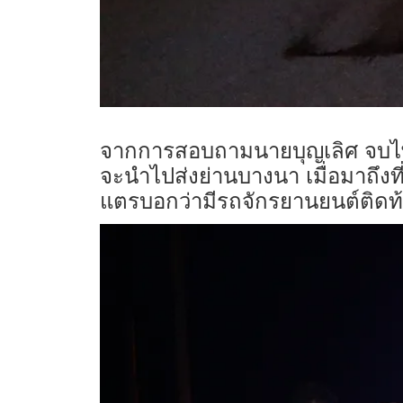
จากการสอบถามนายบุญเลิศ จบไ
จะนำไปส่งย่านบางนา เมื่อมาถึงท
แตรบอกว่ามีรถจักรยานยนต์ติดท้