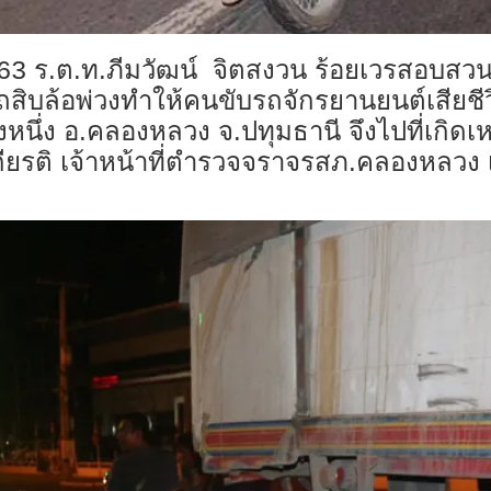
ร.ต.ท.ภีมวัฒน์ จิตสงวน ร้อยเวรสอบสวน
63
รถสิบล้อพ่วงทำให้คนขับรถจักรยานยนต์เสีย
นึ่ง อ.คลองหลวง จ.ปทุมธานี จึงไปที่เกิดเ
รติ เจ้าหน้าที่ตำรวจจราจรสภ.คลองหลวง เจ้