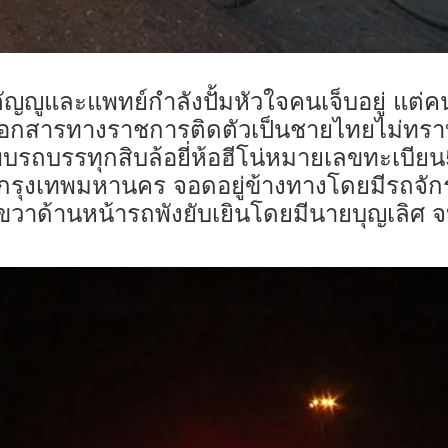
มกตัญญูและแพทย์กำลังปั้มหัวใจคนเจ็บอยู่ แต่
กสารทางราชการติดตัวเป็นชายไทยไม่ทราบ
บรถบรรทุกสิบล้อยี่ห้อฮีโน่หมายเลขทะเบียน
กรุงเทพมหานคร จอดอยู่ข้างทางโดยมีรถจักรย
ขวาด้านหน้ารถพังยับเยินโดยมีนายบุญเลิศ 