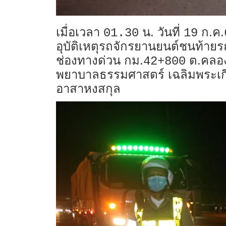
เมื่อเวลา
น. วันที่
ก.ค.
01.30
19
อุบัติเหตุรถจักรยานยนต์ชนท้าย
ช่องทางด่วน กม.
ต.คลองห
42+800
พยาบาลธรรมศาสตร์ เฉลิมพระเกีย
อาสาหงสกุล