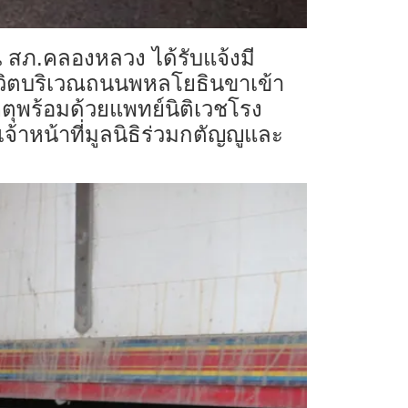
 สภ.คลองหลวง ได้รับแจ้งมี
ชีวิตบริเวณถนนพหลโยธินขาเข้า
หตุพร้อมด้วยแพทย์นิติเวชโรง
าหน้าที่มูลนิธิร่วมกตัญญูและ