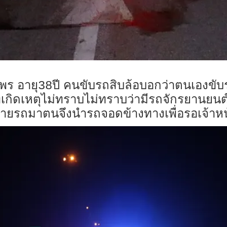
พร อายุ
ปี คนขับรถสิบล้อบอกว่าตนเองขับ
38
ี่เกิดเหตุไม่ทราบไม่ทราบว่ามีรถจักรยานยน
ายรถมาตนจึงนำรถจอดข้างทางเพื่อรอเจ้าหน้