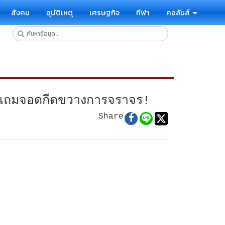
สังคม
อุบัติเหตุ
เศรษฐกิจ
กีฬา
คอลัมส์
ิ่น”แถมจอดกีดขวางการจราจร!
Share