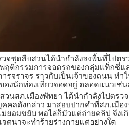
ตำรวจชุดสืบสวนได้นำกำลังลงพื้นที่ไปต
กพฤติกรรมการจอดรถของกลุ่มแท็กซี่แ
งการจราจร ราวกับเป็นเจ้าของถนน ทำใ
์ของนักท่องเที่ยวจอดอยู่ ตลอดแนวเช่น
สืบสวนสภ.เมืองพัทยา ได้นำกำลังไปตรว
ัวบุคคลดังกล่าว มาสอบปากคำที่สภ.เมืองพ
งไม่ยอมขยับ พอไล่ก็มัวแต่ถ่ายคลิป จึงเ
มีเจตนาจะทำร้ายร่างกายแต่อย่างใด