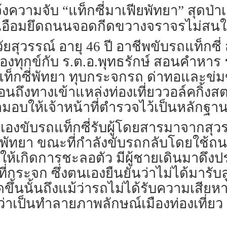
้งความจับ “แท็กซี่มาเฟียพัทยา” สุดป่าเ
ุดเอือมยึดถนนจอดกีดขวางจราจรไม่สน
 วัยสุวรรณ์ อายุ 46 ปี อาชีพขับรถแท็ก
้องทุกข์กับ ร.ต.อ.พุทธรักษ์ สอนคำหาร
แท็กซี่พัทยา ทุบกระจกรถ ด่าทอและข่มข
นถึงทางเข้าแหล่งท่องเที่ยววอล์คกิ้งส
ามอบให้เจ้าหน้าที่ตำรวจไว้เป็นหลักฐา
นเองขับรถแท็กซี่รับผู้โดยสารมาจากสุวร
ืองพัทยา ขณะที่กำลังขับรถกลับโดยใช้
ำให้เกิดการชะลอตัว มีผู้ชายเดินมาดึงป
บที่กระจก ซึ่งตนเองยืนยันว่าไม่ได้มารับ
กิดขึ้นนั้นถึงแม้ว่ารถไม่ได้รับความเสียห
ว่าเป็นทำลายภาพลักษณ์เมืองท่องเที่ยว