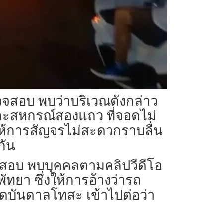
รวจสอบ พบว่าบริเวณดังกล่าว
ละสหกรณ์สองแถว ที่จอดไม่
ห้การสัญจรไม่สะดวกราบลื่น
กัน
จสอบ พบบุคคลตามคลิปวีดีโอ
ัทยา ซึ่งให้การอ้างว่ารถ
กิดบันดาลโทสะ เข้าไปต่อว่า