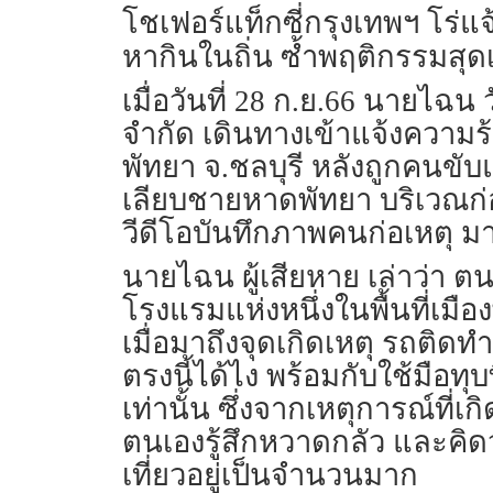
โชเฟอร์แท็กซี่กรุงเทพฯ โร่แจ
หากินในถิ่น ซ้ำพฤติกรรมส
เมื่อวันที่ 28 ก.ย.66 นายไฉน
จำกัด เดินทางเข้าแจ้งความร
พัทยา จ.ชลบุรี หลังถูกคนขับ
เลียบชายหาดพัทยา บริเวณก่อ
วีดีโอบันทึกภาพคนก่อเหตุ ม
นายไฉน ผู้เสียหาย เล่าว่า ต
โรงแรมแห่งหนึ่งในพื้นที่เม
เมื่อมาถึงจุดเกิดเหตุ รถติดท
ตรงนี้ได้ไง พร้อมกับใช้มือทุ
เท่านั้น ซึ่งจากเหตุการณ์ที่เ
ตนเองรู้สึกหวาดกลัว และคิด
เที่ยวอยู่เป็นจำนวนมาก