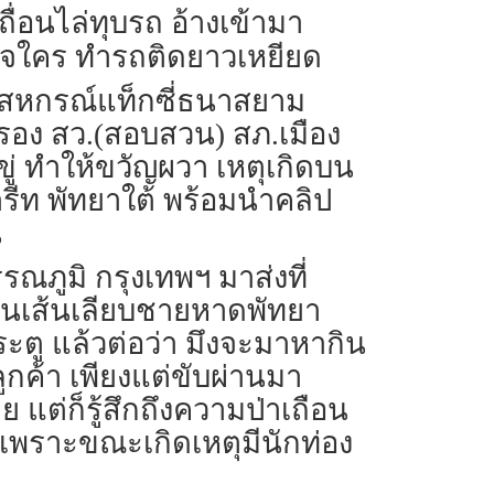
ถื่อนไล่ทุบรถ อ้างเข้ามา
ใจใคร ทำรถติดยาวเหยียด
ซี่ สหกรณ์แท็กซี่ธนาสยาม
 รอง สว.(สอบสวน) สภ.เมือง
ู่ ทำให้ขวัญผวา เหตุเกิดบน
ตรีท พัทยาใต้ พร้อมนำคลิป
น
รณภูมิ กรุงเทพฯ มาส่งที่
ถนนเส้นเลียบชายหาดพัทยา
ระตู แล้วต่อว่า มึงจะมาหากิน
ลูกค้า เพียงแต่ขับผ่านมา
าย แต่ก็รู้สึกถึงความป่าเถือน
 เพราะขณะเกิดเหตุมีนักท่อง