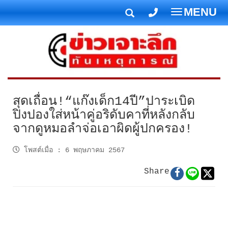
MENU
T
o
g
g
l
e
n
สุดเถื่อน!“แก๊งเด็ก14ปี”ปาระเบิด
a
ปิงปองใส่หน้าคู่อริดับคาที่หลังกลับ
v
จากดูหมอลำจ่อเอาผิดผู้ปกครอง!
i
g
โพสต์เมื่อ
:
6 พฤษภาคม 2567
a
t
Share
i
o
n