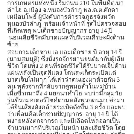
การเกษตรแห่งหนึ่ง ริมถนน 210 ในพื้นที่ต.นา
คำไฮ อ.เมือง จ.หนองบัวลำภู พล.ต.ต.ศักดา
เหมือนโพธิ์ ผู้บังคับการตำรวจภูธรจังหวัด
หนองบัวลำภู พร้อมเจ้าหน้าที่ รุดไปตรวจสอบ
ที่เกิดเหตุ พบเด็กชายปัญญากร อายุ 14 ปี
นอนเสียชีวิตมีบาดแผลที่บริเวณศีรษะฝั่งด้าน
ซ้าย
สอบถามเด็กชาย เอ และเด็กชาย บี อายุ 14 ปี
(นามสมมุติ) ซึ่งนั่งรถจักรยานยนต์มากับผู้เสีย
ชีวิต โดยทั้ง 2 คนที่รอดชีวิตได้รับบาดเจ็บด้าน
แผ่นหลังเป็นจุดสีแดง โดนสะเก็ดระเบิดแต่
บาดเจ็บไม่มาก ได้เล่าว่าตนเองมาด้วยกัน 3
คน หลังจากที่กลับจากดูหมอลำในหมู่บ้าน
เมื่อขี่รถมาถึง 4 แยกนาคำไฮ พบว่ามีกลุ่มวัย
รุ่นขี่รถมอเตอร์ไซค์ตามหลังพวกตนมา ต่อมา
ได้ยินเสียงดังคล้ายระเบิดดังขึ้น 3 ครั้ง และพบ
ว่าเพื่อนคือเด็กชายปัญญากร อายุ 14 ปี ได้
หงายหลังตกจากรถ และมีเลือดไหลออกเป็น
จำนวนมากที่บริเวณใบหน้า และเสียชีวิต โดย