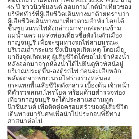
45 ปี ชาวนิวซีแลนด์ สอบถามไกด์นำเที่ยวของ
บริษัททัวร์ที่ผู้เสียชีวิตเดินทางมาด้วยทราบว่า
ผู้เสียชีวิตเดินทางมาเที่ยวตามลำพัง โดยได้
ขึ้นขบวนรถไฟดังกล่าวมาจากสะพานข้าม
แม่น้ำแคว แหล่งท่องเที่ยวชื่อดังในตัวเมือง
กาญจนบุรี เพื่อจะชมทางรถไฟสายมรณะ
บริเวณถ้ำกระแซ ซึ่งเป็นจุดเกิดเหตุ โดยเมื่อ
มาถึงจุดเกิดเหตุ ผู้เสียชีวิตได้ขอไปเข้าห้องน้ำ
หลังออกมาจากห้องน้ำได้ไปยืนดูทิวทัศน์อยู่
บริเวณประตูขึ้น-ลงตู้รถไฟ ก่อนจะเสียหลัก
พลัดตกจากขบวนรถไฟร่างร่วงหล่นลง
กระแทกพื้นเสียชีวิตดังกล่าว เบื้องต้น เจ้าหน้า
ที่ตำรวจสถภ.ไทรโยค พร้อมด้วยตำรวจท่อง
เที่ยวกาญจนบุรี จะได้ประสานสถานทูต
นิวซีแลนด์ เพื่อติดต่อครอบครัวของผู้เสียชีวิต
เดินทางมารับศพเพื่อนำไปประกอบพิธีทาง
ศาสนาต่อไป.