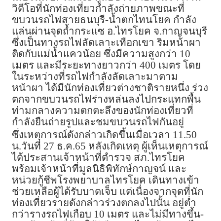
วิดีโอที่นักท่องเที่ยวกำลังถ่ายภาพขณะที่
ขบวนรถไฟสายธนบุรี-น้ำตกไทนโยค กำลัง
แล่นผ่านจุดถ้ำกระแซ อ.ไทรโยค จ.กาญจนบุรี
ซึ่งเป็นทางรถไฟลัดเลาะเทือกเขา ริมหน้าผา
ติดกับแม่น้ำแควน้อย ซึ่งมีความสูงกว่า 10
เมตร และมีระยะทางยาวกว่า 400 เมตร โดย
ในระหว่างที่รถไฟกำลังลัดเลาะมาตาม
หน้าผา ได้มีนักท่องเที่ยวต่างชาติรายหนึ่ง ร่วง
ตกจากขบวนรถไฟร่างหล่นลงไปกระแทกพื้น
ท่ามกลางความตกตะลึงของนักท่องเที่ยวที่
กำลังยืนถ่ายรูปและชมขบวนรถไฟกันอยู่
ซึ่งเหตุการณ์ดังกล่าวเกิดขึ้นเมื่อเวลา 11.50
น.วันที่ 27 ธ.ค.65 หลังเกิดเหตุ ผู้เห็นเหตุการณ์
ได้ประสานเจ้าหน้าที่ตำรวจ สภ.ไทรโยค
พร้อมเจ้าหน้าที่มูลนิธิพิทักษ์กาญจน์ และ
หน่วยกู้ชีพโรงพยาบาลไทรโยค เดินทางเข้า
ช่วยเหลือผู้ได้รับบาดเจ็บ แต่เนื่องจากจุดที่นัก
ท่องเที่ยวรายดังกล่าวร่วงตกลงไปนั้น อยู่ต่ำ
กว่ารางรถไฟเกือบ 10 เมตร และไม่มีทางขึ้น-