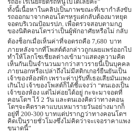
รถอะไรเนี่ย#ยึดรถหนูไปได้เลยค่ะ”
ทั้งนี้เนื้อหาในคลิปเป็นภาพขณะที่เขากำลังขับ
รถออกมาจากคอนโดฯหรูแต่กลับต้องมาหยุด
จอดบริเวณป้อมรปภ. เพื่อตรวจสอบตามกฎ
ของนิติคอนโดฯว่าเป็นผู้พักอาศัยหรือไม่ กลับ
ต้องช็อกเมื่อเห็นค่าที่จอดรถคือ 7,680
บาท
ภายหลังจากที่โพสต์ดังกล่าวถูกเผยแพร่ออกไป
ทำให้โลกโซเชียลต่างเข้ามาแสดงความคิด
เห็นกันเป็นจำนวนมากว่าสาวรายนี้เป็นบุคคล
ภายนอกหรือเปล่าถึงไม่มีสติกเกอร์ยืนยันเป็น
เจ้าของห้องพัก เพราะค่าปรับที่เธอเสียมันแพง
เกินไป เจ้าของโพสต์ก็ได้ชี้แจงว่า “ตนเองเป็น
เจ้าของห้อง แต่ไม่ค่อยได้อยู่ กะจะมาจอดที่
คอนโดฯ ไว้ 2 วัน และตนเองคิดว่าทางคอน
โดฯจะคิดราคาแบบเหมารายวันอย่างมากก็
อยู่ที่ 200-300 บาทแต่ปรากฏว่าทางคอนโดฯ
คิดเป็นรายชั่วโมงซึ่งไม่คิดว่าจะเจอราคาแพง
ขนาดนี้”