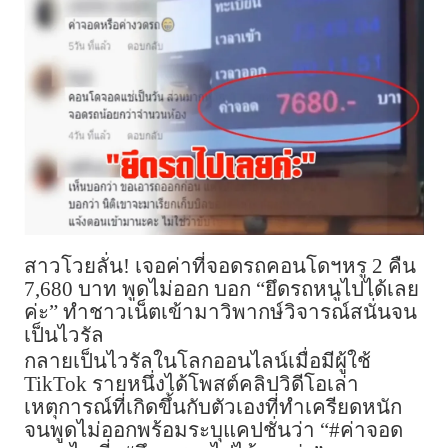
สาวโวยลั่น! เจอค่าที่จอดรถคอนโดฯหรู 2 คืน
7,680 บาท พูดไม่ออก บอก “ยึดรถหนูไปได้เลย
ค่ะ” ทำชาวเน็ตเข้ามาวิพากษ์วิจารณ์สนั่นจน
เป็นไวรัล
กลายเป็นไวรัลในโลกออนไลน์เมื่อมีผู้ใช้
TikTok รายหนึ่งได้โพสต์คลิปวิดีโอเล่า
เหตุการณ์ที่เกิดขึ้นกับตัวเองที่ทำเครียดหนัก
จนพูดไม่ออกพร้อมระบุแคปชั่นว่า “#ค่าจอด