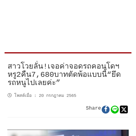
สาวโวยลั่น!เจอค่าจอดรถคอนโดฯ
หรู2คืน7,680บาทตัดพ้อแบบนี้“ยึด
รถหนูไปเลยค่ะ”
โพสต์เมื่อ
:
20 กรกฎาคม 2565
Share