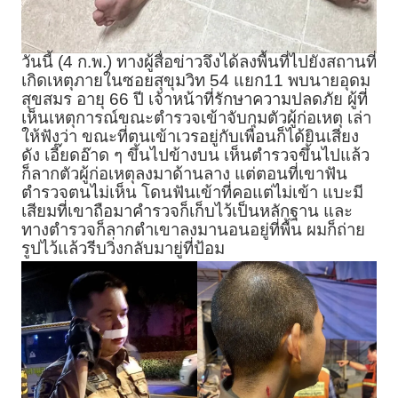
วันนี้ (4 ก.พ.) ทางผู้สื่อข่าวจึงได้ลงพื้นที่ไปยังสถานที่
เกิดเหตุภายในซอยสุขุมวิท 54 แยก11 พบนายอุดม
สุขสมร อายุ 66 ปี เจ้าหน้าที่รักษาความปลดภัย ผู้ที่
เห็นเหตุการณ์ขณะตำรวจเข้าจับกุมตัวผู้ก่อเหตุ เล่า
ให้ฟังว่า ขณะที่ตนเข้าเวรอยู่กับเพื่อนก็ได้ยินเสียง
ดัง เอี๊ยดอ๊าด ๆ ขึ้นไปข้างบน เห็นตำรวจขึ้นไปแล้ว
ก็ลากตัวผู้ก่อเหตุลงมาด้านลาง แต่ตอนที่เขาฟัน
ตำรวจตนไม่เห็น โดนฟันเข้าที่คอแต่ไม่เข้า แบะมี
เสียมที่เขาถือมาคำรวจก็เก็บไว้เป็นหลักฐาน และ
ทางตำรวจก็ลากตำเขาลงมานอนอยู่ที่พื้น ผมก็ถ่าย
รูปไว้แล้วรีบวิ่งกลับมายู่ที่ป้อม