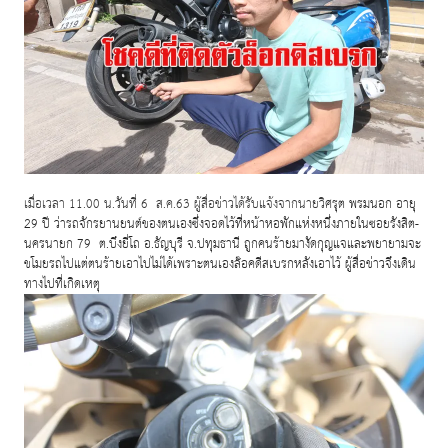
เมื่อเวลา 11.00 น.วันที่ 6 ส.ค.63 ผู้สื่อข่าวได้รับแจ้งจากนายวิ
ศรุต พรมนอก อายุ
29 ปี ว่ารถจักรยานยนต์ของตนเองซึ่
งจอดไว้ที่หน้าหอพักแห่งหนึ่
งภายในซอยรังสิต-
นครนายก 79 ต.บึงยี่โถ อ.ธัญบุรี จ.ปทุมธานี ถูกคนร้ายมางัดกุ
ญแจและพยายามจะ
ขโมยรถไปแต่ตนร้
ายเอาไปไม่ได้เพราะตนเองล๊อคดี
สเบรกหลังเอาไว้ ผู้สื่อข่าวจึงเดิน
ทางไปที่เกิ
ดเหตุ