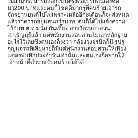
ไม่สามารถนำรถออกไปได้ซึ่งดิสเบรกตนเองซื้อ
มา200 บาทและตนก็โชคดีมากๆที่คนร้ายเอารถ
จักรยานยนต์ไปไม่เพราะเหลืออีก8เดือนก็จะส่งหมด
แล้วราคารถอยู่แสนกว่าบาท ตนก็ได้ไปแจ้งความ
ไว้กับพ.ต.ท.มนัส กันเที๊ยะ สารวัตรสอบสวน
สภ.ธัญบุรีแล้ว แต่พนักงานสอบสวนไม่เอาหลักฐาน
อะไรไว้เลยซึ่งตนเองก็งงว่า กล้องวงจรปิดก็มี รูปรู
กุญแจรถที่เสียหายก็มีแต่พนักงานสอบสวนให้เพียง
แต่ลงพับทึกประจำวันเท่านั้นและตนเองก็อยากให้
เจ้าหน้าที่ตำรวจจับคนร้ายให้ได้