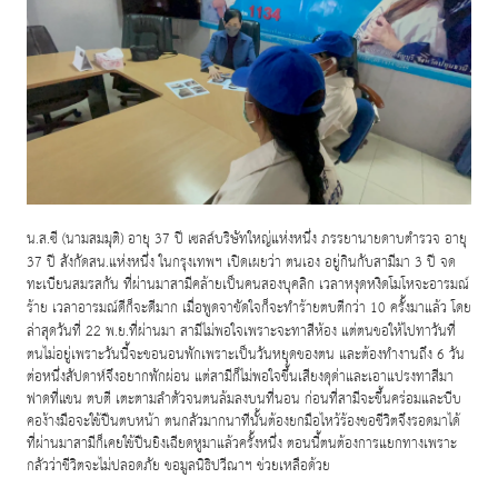
น
.
ส
.
ซี
(
นามสมมุติ
)
อายุ
37
ปี เซลล์บริษัทใหญ่แห่งหนึ่ง ภรรยานายดาบตำรวจ อายุ
37
ปี สังกัดสน
.
แห่งหนึ่ง ในกรุงเทพฯ เปิดเผยว่า ตนเอง อยู่กินกับสามีมา
3
ปี จด
ทะเบียนสมรสกัน ที่ผ่านมาสามีคล้ายเป็นคนสองบุคลิก เวลาหงุดหงิดโมโหจะอารมณ์
ร้าย เวลาอารมณ์ดีก็จะดีมาก เมื่อพูดจาขัดใจก็จะทำร้ายตบตีกว่า
10
ครั้งมาแล้ว โดย
ล่าสุดวันที่
22
พ
.
ย
.
ที่ผ่านมา สามีไม่พอใจเพราะจะทาสีห้อง แต่ตนขอให้ไปทาวันที่
ตนไม่อยู่เพราะวันนี้จะขอนอนพักเพราะเป็นวันหยุดของตน และต้องทำงานถึง
6
วัน
ต่อหนึ่งสัปดาห์จึงอยากพักผ่อน แต่สามีก็ไม่พอใจขึ้นเสียงดุด่าและเอาแปรงทาสีมา
ฟาดที่แขน ตบตี เตะตามลำตัวจนตนล้มลงบนที่นอน ก่อนที่สามีจะขึ้นคร่อมและบีบ
คอง้างมือจะใช้ปืนตบหน้า ตนกลัวมากนาทีนั้นต้องยกมือไหว้ร้องขอชีวิตจึงรอดมาได้
ที่ผ่านมาสามีก็เคยใช้ปืนยิงเฉียดหูมาแล้วครั้งหนึ่ง ตอนนี้ตนต้องการแยกทางเพราะ
กลัวว่าชีวิตจะไม่ปลอดภัย ขอมูลนิธิปวีณาฯ ช่วยเหลือด้วย