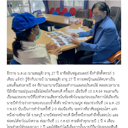
อีกราย น
.
ส
.
เอ
(
นามสมมุติ
)
อายุ
27
ปี อาชีพอินฟลูเอนเซอร์ ซึ่งกำลังตั้งครรภ์
3
เดือน แจ้งว่า รู้จักกับนายบี
(
นามสมมุติ
)
อายุ
27
ปี ทางเฟซบุ๊กและได้คบหาเป็น
แฟนตั้งแต่ปลายปี
64
ที่ผ่านมานายบีไม่ยอมทำงานและขอเงินตนใช้ ตลอดเวลานาย
บีมักมีอารมณ์รุนแรงเมื่อไม่พอใจก็จะตบตี ครั้งแรก เมื่อวันที่
10
ธ
.
ค
.64
ทะเลาะกัน
เรื่องแมวของนายบีที่ไปทำความเสียหายในห้องพักโรงแรมก่อนจะเกิดการโต้เถียงกัน
นายบีทำร้ายร่างกายตนจนบอบช้ำตั้งตัว หน้าตาบวมปูด ต่อมาช่วงวันที่
14
ม
.
ค
.-25
ก
.
พ
.65
นับเป็นการทำร้ายครั้งที่
2-9
ต่อเนื่องกัน ระหว่างที่อาศัยอยู่คอนโดฯ แห่ง
หนึ่งย่านพัทยาใต้ จ
.
ชลบุรี นายบีต่อยหน้าตบตี มีครั้งหนึ่งกระทำถึงขั้นสลบไป และ
พ่อตนได้พาไปแจ้งความ ต่อมาวันที่
11
ก
.
ค
.65
ศาลสั่งจำคุกนายบี
1
ปี
4
เดือน
โทษจำคุกให้รอลงอาญา
2
ปี และให้ติดกำไลอีเอ็มจากนั้นนายบีก็มาง้องอนขอคืนดี