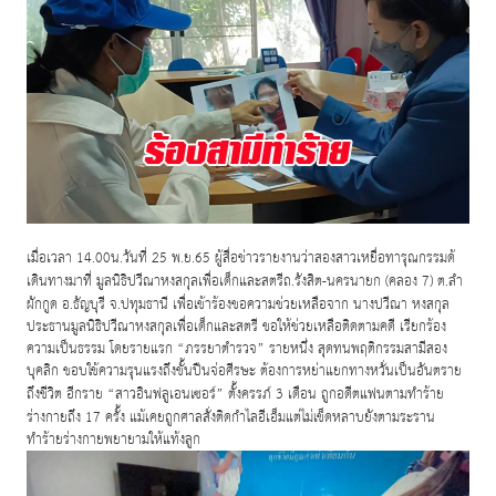
เมื่อเวลา
14.00
น
.
วันที่
25
พ
.
ย
.65
ผู้สื่อข่าวรายงานว่าสองสาวเหยื่อทารุณกรรมด้
เดินทางมาที่ มูลนิธิปวีณาหงสกุลเพื่อเด็กและสตรีถ
.
รังสิต
-
นครนายก
(
คลอง
7)
ต
.
ลำ
ผักกูด อ
.
ธัญบุรี จ
.
ปทุมธานี เพื่อเข้าร้องขอความช่วยเหลือจาก นางปวีณา หงสกุล
ประธานมูลนิธิปวีณาหงสกุลเพื่อเด็กและสตรี ขอให้ช่วยเหลือติดตามคดี เรียกร้อง
ความเป็นธรรม โดยรายแรก “ภรรยาตำรวจ” รายหนึ่ง สุดทนพฤติกรรมสามีสอง
บุคลิก ชอบใช้ความรุนแรงถึงขั้นปืนจ่อศีรษะ ต้องการหย่าแยกทางหวั่นเป็นอันตราย
ถึงชีวิต อีกราย “สาวอินฟลูเอนเซอร์” ตั้งครรภ์
3
เดือน ถูกอดีตแฟนตามทำร้าย
ร่างกายถึง
17
ครั้ง แม้เคยถูกศาลสั่งติดกำไลอีเอ็มแต่ไม่เข็ดหลาบยังตามระราน
ทำร้ายร่างกายพยายามให้แท้งลูก