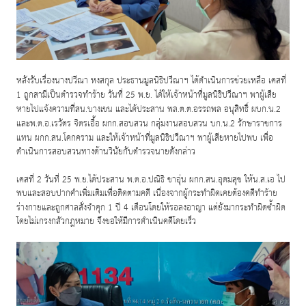
หลังรับเรื่องนางปวีณา หงสกุล ประธานมูลนิธิปวีณาฯ ได้ดำเนินการช่วยเหลือ เคสที่
1
ถูกสามีเป็นตำรวจทำร้าย วันที่
25
พ
.
ย
.
ได้ให้เจ้าหน้าที่มูลนิธิปวีณาฯ พาผู้เสีย
หายไปแจ้งความที่สน
.
บางเขน และได้ประสาน พล
.
ต
.
ต
.
อรรถพล อนุสิทธิ์ ผบก
.
น
.2
และพ
.
ต
.
อ
.
เรวัตร จิตรเอื้อ ผกก
.
สอบสวน กลุ่มงานสอบสวน บก
.
น
.2
รักษาราชการ
แทน ผกก
.
สน
.
โคกคราม และให้เจ้าหน้าที่มูลนิธิปวีณาฯ พาผู้เสียหายไปพบ เพื่อ
ดำเนินการสอบสวนทางด้านวินัยกับตำรวจนายดังกล่าว
เคสที่
2
วันที่
25
พ
.
ย
.
ได้ประสาน พ
.
ต
.
อ
.
ปณิธิ ชาอุ่น ผกก
.
สน
.
อุดมสุข ให้น
.
ส
.
เอ ไป
พบและสอบปากคำเพิ่มเติมเพื่อติดตามคดี เนื่องจากผู้กระทำผิดเคยต้องคดีทำร้าย
ร่างกายและถูกศาลสั่งจำคุก
1
ปี
4
เดือนโดยให้รอลงอาญา แต่ยังมากระทำผิดซ้ำผิด
โดยไม่เกรงกลัวกฎหมาย จึงขอให้มีการดำเนินคดีโดยเร็ว