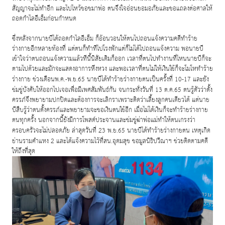
สัญญาจะไม่ทำอีก และไปไหว้ขอขมาพ่อ ตนจึงใจอ่อนยอมอภัยและขอแถลงต่อศาลให้
ถอดกำไลอีเอ็มก่อนกำหนด
ซึ่งหลังจากนายบีได้ถอดกำไลอีเอ็ม ก็อ้อนวอนให้ตนไปถอนแจ้งความคดีทำร้าย
ร่างกายอีกหลายท้องที่ แต่ตนก็ทำทีไปโรงพักแต่ก็ไม่ได้ไปถอนแจ้งความ พอนายบี
เข้าใจว่าตนถอนแจ้งความแล้วทีนี้นิสัยเดิมก็ออก เวลาที่ตนไปทำงานที่ไหนนายบีก็จะ
ตามไปด้วยและมักจะแสดงอาการหึงหวง และพอเวลาที่ตนไม่ให้เงินใช้ก็จะโมโหทำร้าย
ร่างกาย ช่วงเดือนพ
.
ค
.-
พ
.
ย
.65
นายบีได้ทำร้ายร่างกายตนเป็นครั้งที่
10-17
และยัง
ข่มขู่บังคับให้ออกไปเจอเพื่อมีเพศสัมพันธ์กัน จนกระทั่งวันที่
13
ต
.
ค
.65
ตนรู้ตัวว่าตั้ง
ครรภ์จึงพยายามปกปิดและต้องการจะเลิกราเพราะติดว่าเลี้ยงลูกคนเดียวได้ แต่นาย
บีสืบรู้ว่าตนตั้งครรภ์และพยายามจะขอเงินตนใช้อีก เมื่อไม่ได้เงินก็จะทำร้ายร่างกาย
ตนทุกครั้ง นอกจากนี้ยังมีการโพสต์ประจานและข่มขู่ฆ่าพ่อแม่ทำให้ตนเกรงว่า
ครอบครัวจะไม่ปลอดภัย ล่าสุดวันที่
23
พ
.
ย
.65
นายบีได้ทำร้ายร่างกายตน เหตุเกิด
ย่านรามคำแหง
2
และได้แจ้งความไว้ที่สน
.
อุดมสุข ขอมูลนิธิปวีณาฯ ช่วยติดตามคดี
ให้ถึงที่สุด