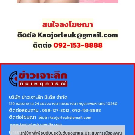
สนใจลงโฆษณา
ติดต่อ Kaojorleuk@gmail.com
ติดต่อ
092-153-8888
บริษัท ข่าวเจาะลึก มีเดีย จำกัด
129 ซอยลาซาล 24 แขวงบางนา เขตบางนา กรุงเทพมหานคร 10260
ติดต่อสอบถาม :
089-127-3012 , 092-153-8888
ติดต่อโฆษณา
อีเมล์ :
kaojorleuk@gmail.com
www.kaojorleuk-media.com
นายกรธนพล วิลัยเลิศ
บรรณาธิการบริหาร
เราใช้คุกกี้เพื่อปรับปรุงไซต์ของเราและประสบการณ์ของคุณ