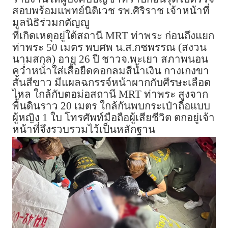
สอบพร้อมแพทย์นิติเวช รพ.ศิริราช เจ้าหน้าที่
มูลนิธิร่วมกตัญญู
ที่เกิดเหตุอยู่ใต้สถานี MRT ท่าพระ ก่อนถึงแยก
ท่าพระ 50 เมตร พบศพ น.ส.กชพรรณ (สงวน
นามสกุล) อายุ 26 ปี ชาวจ.พะเยา สภาพนอน
คว่ำหน้าใส่เสื้อยืดคอกลมสีน้ำเงิน กางเกงขา
สั้นสีขาว มีแผลฉกรรจ์หน้าผากกับศีรษะเลือด
ไหล ใกล้กับตอม่อสถานี MRT ท่าพระ สูงจาก
พื้นดินราว 20 เมตร ใกล้กันพบกระเป๋าถือแบบ
ผู้หญิง 1 ใบ โทรศัพท์มือถือผู้เสียชีวิต ตกอยู่เจ้า
หน้าที่จึงรวบรวมไว้เป็นหลักฐาน