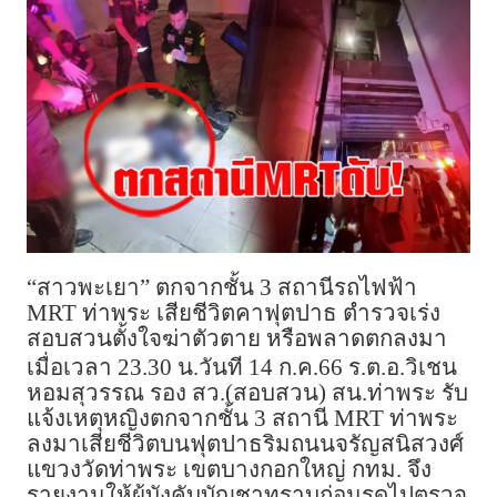
“สาวพะเยา” ตกจากชั้น 3 สถานีรถไฟฟ้า
MRT ท่าพระ เสียชีวิตคาฟุตปาธ ตำรวจเร่ง
สอบสวนตั้งใจฆ่าตัวตาย หรือพลาดตกลงมา
เมื่อเวลา 23.30 น.วันที 14 ก.ค.66 ร.ต.อ.วิเชน
หอมสุวรรณ รอง สว.(สอบสวน) สน.ท่าพระ รับ
แจ้งเหตุหญิงตกจากชั้น 3 สถานี MRT ท่าพระ
ลงมาเสียชีวิตบนฟุตปาธริมถนนจรัญสนิสวงศ์
แขวงวัดท่าพระ เขตบางกอกใหญ่ กทม. จึง
รายงานให้ผู้บังคับบัญชาทราบก่อนรุดไปตรวจ