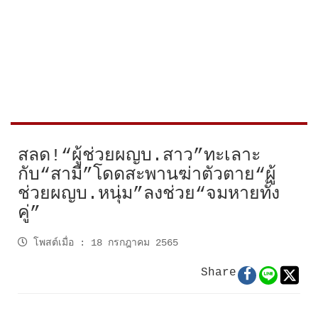
สลด!“ผู้ช่วยผญบ.สาว”ทะเลาะ
กับ“สามี”โดดสะพานฆ่าตัวตาย“ผู้
ช่วยผญบ.หนุ่ม”ลงช่วย“จมหายทั้ง
คู่”
โพสต์เมื่อ
:
18 กรกฎาคม 2565
Share