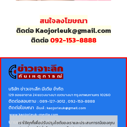
สนใจลงโฆษณา
ติดต่อ Kaojorleuk@gmail.com
ติดต่อ
092-153-8888
บริษัท ข่าวเจาะลึก มีเดีย จำกัด
129 ซอยลาซาล 24 แขวงบางนา เขตบางนา กรุงเทพมหานคร 10260
ติดต่อสอบถาม :
089-127-3012 , 092-153-8888
ติดต่อโฆษณา
อีเมล์ :
kaojorleuk@gmail.com
www.kaojorleuk-media.com
นายกรธนพล วิลัยเลิศ
บรรณาธิการบริหาร
เราใช้คุกกี้เพื่อปรับปรุงไซต์ของเราและประสบการณ์ของคุณ