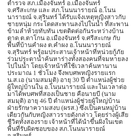
ตำรวจ สภ.เมืองจันทร์ อ.เมืองจันทร์
จ.ศรีสะเกษ และ สภ.โนนนารายณ์ อ.โนน
นารายณ์ จ.สุรินทร์ ได้รับแจ้งเหตุหญิงสาวกับ
ชายหนุ่ม กระโดดสะพานลงไปในน้ำ ที่สะพาน
ข้ามลำห้วยทับทัน เขตติดต่อกันระหว่างบ้าน
ตาด ต.ตาโกน อ.เมืองจันทร์ จ.ศรีสะเกษ กับ
พื้นที่บ้านคำผง ต.คำผง อ.โนนนารายณ์
จ.สุรินทร์ พร้อมประสานเจ้าหน้าที่หน่วยกู้ภัย
ร่วมประดาน้ำค้นหาร่างทั้งสองคนที่จมหายลง
ไปในน้ำ โดยเจ้าหน้าที่ใช้เวลาค้นหานาน
ประมาณ 1 ชั่วโมง จึงพบศพหญิงรายแรก
น.ส.เอ (นามสมมุติ) อายุ 30 ปี ตำแหน่งผู้ช่วย
ผู้ใหญ่บ้านใน อ.โนนนารายณ์ และในเวลาต่อ
มาได้พบศพที่สองเป็นชาย คือนายบี (นาม
สมมุติ) อายุ 46 ปี ตำแหน่งผู้ช่วยผู้ใหญ่บ้าน
ฝ่ายรักษาความสงบ (ผรส.) ซึ่งเป็นคนหมู่บ้าน
เดียวกันกับหญิงสาวรายดังกล่าว โดยร่างผู้เสีย
ชีวิตทั้งสองราย เจ้าหน้าที่ได้นำขึ้นฝั่งในเขต
พื้นที่รับผิดชอบของ สภ.โนนนารายณ์
จ.สุรินทร์