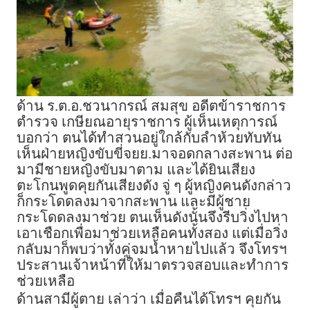
ด้าน ร.ต.อ.ชวนากรณ์ สมสุข อดีตข้าราชการ
ตำรวจ เกษียณอายุราชการ ผู้เห็นเหตุการณ์
บอกว่า ตนได้ทำสวนอยู่ใกล้กับลำห้วยทับทัน
เห็นฝ่ายหญิงขับขี่จยย.มาจอดกลางสะพาน ต่อ
มามีชายหญิงขับมาตาม และได้ยินเสียง
ตะโกนพูดคุยกันเสียงดัง จู่ ๆ ผู้หญิงคนดังกล่าว
ก็กระโดดลงมาจากสะพาน และมีผู้ชาย
กระโดดลงมาช่วย ตนเห็นดังนั้นจึงรีบวิ่งไปหา
เอาเชือกเพื่อมาช่วยเหลือคนทั้งสอง แต่เมื่อวิ่ง
กลับมาก็พบว่าทั้งคู่จมน้ำหายไปแล้ว จึงโทรฯ
ประสานเจ้าหน้าที่ให้มาตรวจสอบและทำการ
ช่วยเหลือ
ด้านสามีผู้ตาย เล่าว่า เมื่อคืนได้โทรฯ คุยกัน