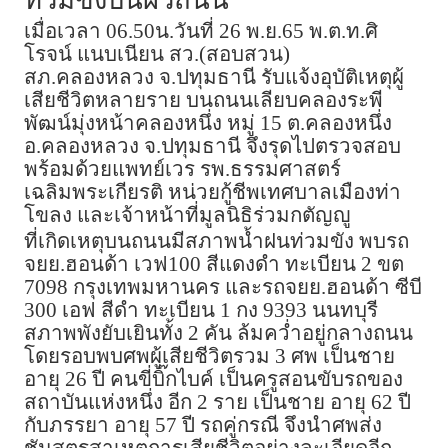
ท่วมขังบนผิวถนน
เมื่อเวลา 06.50น.วันที่ 26 พ.ย.65 พ.ต.ท.ศิ
โรจน์ แนบเนียน สว.(สอบสวน)
สภ.คลองหลวง จ.ปทุมธานี รับแจ้งอุบัติเหตุผู้
เสียชีวิตหลายราย บนถนนเลียบคลองระพี
พัฒน์มุ่งหน้าคลองหนึ่ง หมู่ 15 ต.คลองหนึ่ง
อ.คลองหลวง จ.ปทุมธานี จึงรุดไปตรวจสอบ
พร้อมด้วยแพทย์เวร รพ.ธรรมศาสตร์
เฉลิมพระเกียรติ หน่วยกู้ชีพเทศบาลเมืองท่า
โขลง และเจ้าหน้าที่มูลนิธิร่วมกตัญญู
ที่เกิดเหตุบนถนนมีสภาพน้ำฝนท่วมขัง พบรถ
จยย.ฮอนด้า เวฟ100 สีแดงดำ ทะเบียน 2 ขต
7098 กรุงเทพมหานคร และรถจยย.ฮอนด้า ซีบี
300 เอฟ สีดำ ทะเบียน 1 กง 9393 นนทบุรี
สภาพพังยับเยินทั้ง 2 คัน ล้มคว่ำอยู่กลางถนน
โดยรอบพบศพผู้เสียชีวิตรวม 3 ศพ เป็นชาย
อายุ 26 ปี คนขี่บิ๊กไบค์ เป็นครูสอนขับรถของ
สถาบันแห่งหนึ่ง อีก 2 ราย เป็นชาย อายุ 62 ปี
กับภรรยา อายุ 57 ปี รถคู่กรณี จึงนำศพส่ง