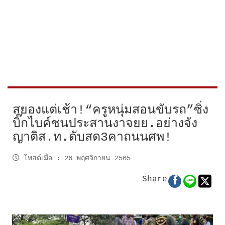
สยองแต่เช้า!“ครูหนุ่มสอนขับรถ”ซิ่ง
บิ๊กไบค์ชนประสานงาจยย.อย่างจัง
ญาติส.ท.ดับสด3คาถนนศพ!
โพสต์เมื่อ
:
26 พฤศจิกายน 2565
Share