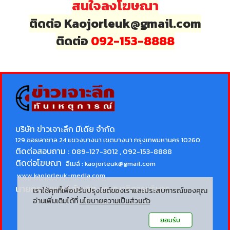
สนใจลงโฆษณา
ติดต่อ Kaojorleuk@gmail.com
ติดต่อ
092-153-8888
บริษัท ข่าวเจาะลึก มีเดีย จำกัด
129 ซอยลาซาล 24 แขวงบางนา เขตบางนา กรุงเทพมหานคร 10260
ติดต่อสอบถาม :
089-127-3012 , 092-153-8888
ติดต่อโฆษณา
อีเมล์ :
kaojorleuk@gmail.com
www.kaojorleuk-media.com
นายกรธนพล วิลัยเลิศ
บรรณาธิการบริหาร
เราใช้คุกกี้เพื่อปรับปรุงไซต์ของเราและประสบการณ์ของคุณ
อ่านเพิ่มเติมได้ที่
นโยบายความเป็นส่วนตัว
ยอมรับ