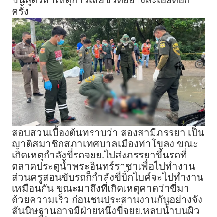
ชันสูตรสาเหตุการเสียชีวิตอย่างละเอียดอีก
ครั้ง
สอบสวนเบื้องต้นทราบว่า สองสามีภรรยา เป็น
ญาติสมาชิกสภาเทศบาลเมืองท่าโขลง ขณะ
เกิดเหตุกำลังขี่รถจยย.ไปส่งภรรยาขึ้นรถที่
ตลาดประตูน้ำพระอินทร์ราชาเพื่อไปทำงาน
ส่วนครูสอนขับรถก็กำลังขี่บิ๊กไบค์จะไปทำงาน
เหมือนกัน ขณะมาถึงที่เกิดเหตุคาดว่าขี่มา
ด้วยความเร็ว ก่อนชนประสานงานกันอย่างจัง
สันนิษฐานอาจมีฝ่ายหนึ่งขี่จยย.หลบน้ำบนผิว