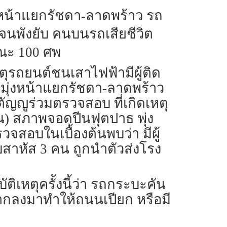
่งหน้าแยกรัชดา-ลาดพร้าว รถ
าจนพังยับ คนบนรถเสียชีวิต
รณะ 100 ศพ
เหตุรถยนต์ชนเสาไฟฟ้ามีผู้ติด
 มุ่งหน้าแยกรัชดา-ลาดพร้าว
ัญญูร่วมตรวจสอบ ที่เกิดเหตุ
) สภาพจอดปีนฟุตปาธ พุ่ง
สอบในเบื้องต้นพบว่า มีผู้
็บสาหัส 3 คน ถูกนำตัวส่งโรง
ติเหตุครั้งนี้ว่า รถกระบะคัน
ฝนตกลงมาทำให้ถนนเปียก หรือมี