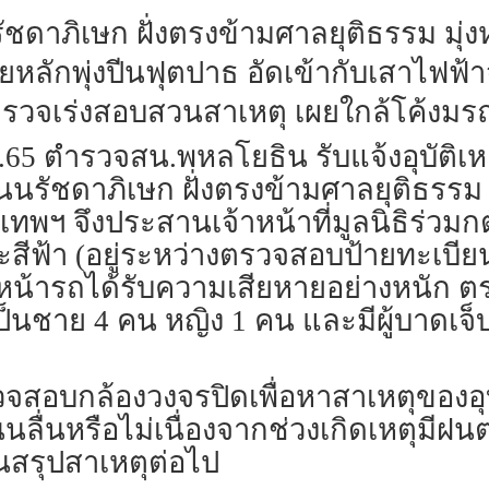
ัชดาภิเษก ฝั่งตรงข้ามศาลยุติธรรม มุ
ยหลักพุ่งปีนฟุตปาธ อัดเข้ากับเสาไฟฟ้
ตำรวจเร่งสอบสวนสาเหตุ เผยใกล้โค้งม
มิ.ย.65 ตำรวจสน.พหลโยธิน รับแจ้งอุบัติ
นรัชดาภิเษก ฝั่งตรงข้ามศาลยุติธรรม
พฯ จึงประสานเจ้าหน้าที่มูลนิธิร่วมกต
ฟ้า (อยู่ระหว่างตรวจสอบป้ายทะเบียน
น้ารถได้รับความเสียหายอย่างหนัก ตรวจ
 เป็นชาย 4 คน หญิง 1 คน และมีผู้บาดเจ
วจสอบกล้องวงจรปิดเพื่อหาสาเหตุของอุบั
นลื่นหรือไม่เนื่องจากช่วงเกิดเหตุมี
่อนสรุปสาเหตุต่อไป