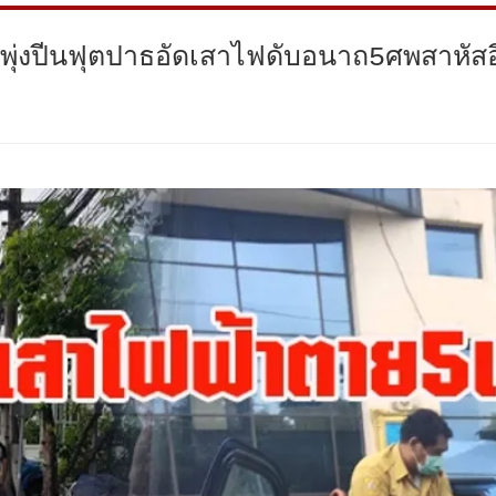
ักพุ่งปีนฟุตปาธอัดเสาไฟดับอนาถ5ศพสาหั