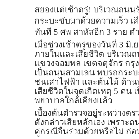
สยองแต่เช้าตรู่
! บริเวณถนนร
กระบะขับมาด้วยความเร็ว เสี
ทันที 5 ศพ สาหัสอีก 3 ราย 
เมื่อช่วงเช้าตรู่ของวันที่ 3 
ภายในและเสียชีวิต บริเวณถน
แขวงจอมพล เขตจตุจักร กรุงเท
เป็นถนนสามเลน พบรถกระบะสี
ชนเสาไฟฟ้า และต้นไม้ ด้านห
เสียชีวิตในจุดเกิดเหตุ 5 คน
พยาบาลใกล้เคียงแล้ว
เบื้องต้นตำรวจอยู่ระหว่างตร
ดังกล่าวเสียหลักเอง เพราะถน
คู่กรณีอื่นร่วมด้วยหรือไม่ ก