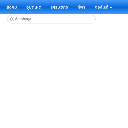
สังคม
อุบัติเหตุ
เศรษฐกิจ
กีฬา
คอลัมส์