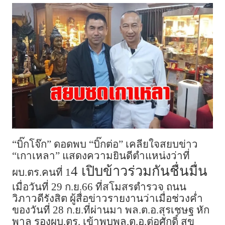
“บิ๊กโจ๊ก” ดอดพบ “บิ๊กต่อ” เคลียใจสยบข่าว
“เกาเหลา” แสดงความยินดีตำแหน่งว่าที่
4 เปิบข้าวร่วมกันชื่นมื่น
ผบ.ตร.คนที่ 1
เมื่อวันที่ 29 ก.ย.66 ที่สโมสรตำรวจ ถนน
วิภาวดีรังสิต ผู้สื่อข่าวรายงานว่าเมื่อช่วงค่ำ
ของวันที่ 28 ก.ย.ที่ผ่านมา พล.ต.อ.สุรเชษฐ หัก
พาล รองผบ.ตร. เข้าพบพล.ต.อ.ต่อศักดิ์ สุข