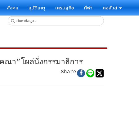
สังคม
อุบัติเหตุ
เศรษฐกิจ
กีฬา
คอลัมส์
ณา”โผล่นั่งกรรมาธิการ
Share