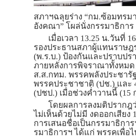
สภาฯฉลุยร่าง “กม.ซ้อมทรม
อังคณา” โผล่นั่งกรรมาธิการ
เมื่อเวลา 13.25 น.วันที่ 
รองประธานสภาผู้แทนราษฎรค
(พ.ร.บ.) ป้องกันและปราบป
ภายหลังการพิจราณาทั้งหมด 4
ส.ส.กทม. พรรคพลังประชารัฐ 
พรรคประชาชาติ (ปช.) และ 4.ร
(ปชป.) เมื่อช่วงค่ำวานนี้ (15 
โดยผลการลงมติปรากฎว่าท
ไม่เห็นด้วยไม่มี งดออกเสียง 
การเสนอชื่อเป็นกรรมาธิการฯ
รมาธิการฯ ได้แก่ พรรคเพื่อ