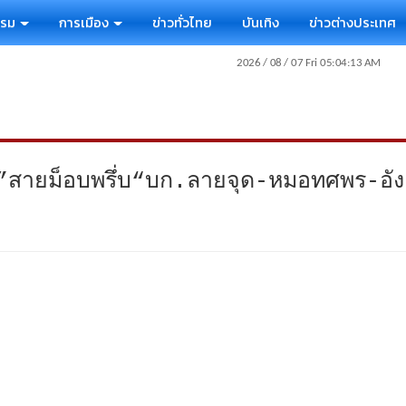
รรม
การเมือง
ข่าวทั่วไทย
บันเทิง
ข่าวต่างประเทศ
สายม็อบพรึ่บ“บก.ลายจุด-หมอทศพร-อังค