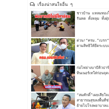
เรื่องน่าสนใจอื่น ๆ
ชาวบ้าน แหลมทองโ
รันทด ทั้งหลุม ทั้งฝุ่
ด่วน!“ครม.”เบรก“อ
ตามสิทธิให้ยึดระบบ
ก่อไฟย่างบาบีคิวปาร์
ทินเนอร์เทใส่ก่อนจุ
“สมศักดิ์”เผยเสียใจเ
สาธารณสุขลงพื้นที่ช่
ย้ายไปโรงพยาบาลแล้