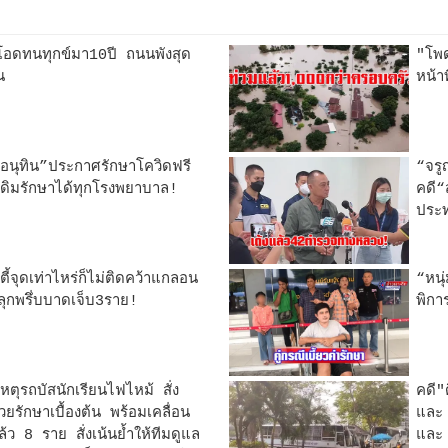
อดทนทุกข์มา10ปี ถนนพังสุด
"โพด
น
หน้าท
นุทิน”ประกาศรักษาโควิดฟรี
“จรู
เดิมรักษาได้ทุกโรงพยาบาล!
คดี“
ประ
ตี้จุดเท่าไหร่ก็ไม่ติดคว้าแกลอน
“หนุ
ดลุกพรึ่บบาดเจ็บ3ราย!
พิกา
หตุรถบัสนักเรียนไฟไหม้ สั่ง
คดี
วยรักษาเบื้องต้น พร้อมเคลื่อน
และ
ว 8 ราย สั่งเน้นย้ำให้ทีมดูแล
และ