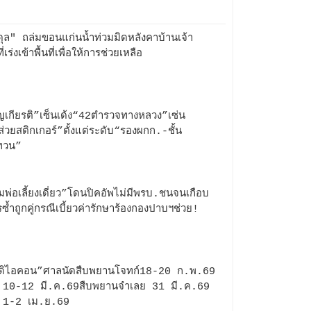
ุล" ถล่มขอนแก่นน้ำท่วมมิดหลังคาบ้านเจ้า
ี่เร่งเข้าพื้นที่เพื่อให้การช่วยเหลือ
ญเกียรติ”เซ็นเด้ง“42ตำรวจทางหลวง”เซ่น
ส่วยสติกเกอร์”ตั้งแต่ระดับ“รองผกก.-ชั้น
ทวน”
่มพ่อเลี้ยงเดี่ยว”โดนปิคอัพไม่มีพรบ.ชนจนเกือบ
รซ้ำถูกคู่กรณีเบี้ยวค่ารักษาร้องกองปาบฯช่วย!
"ดิไอคอน”ศาลนัดสืบพยานโจทก์18-20 ก.พ.69
 10-12 มี.ค.69สืบพยานจำเลย 31 มี.ค.69
 1-2 เม.ย.69