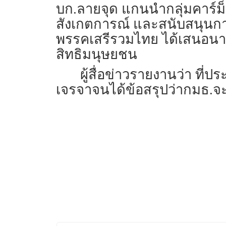
บก.ลายจุด แกนนำกลุ่มคาร์ม็
สังเกตการณ์ และสนับสนุนกา
พรรคเสรีรวมไทย ได้เสนอนา
สิทธิมนุษยชน
ผู้สื่อข่าวรายงานว่า ที
เจรจาจนได้ข้อสรุปว่ากมธ.จ