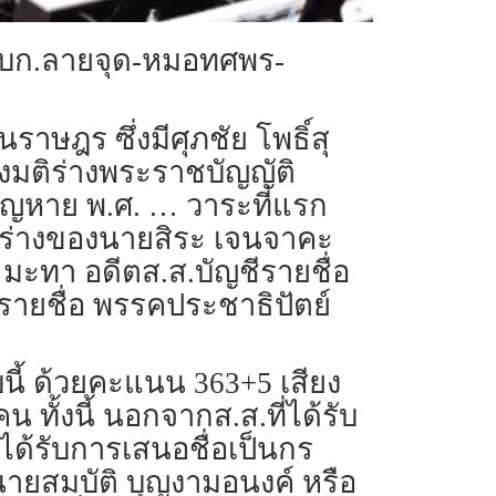
“บก.ลายจุด-หมอทศพร-
นราษฎร ซึ่งมีศุภชัย โพธิ์สุ
มติร่างพระราชบัญญัติ
ญหาย พ.ศ. … วาระที่แรก
2.ร่างของนายสิระ เจนจาคะ
มะทา อดีตส.ส.บัญชีรายชื่อ
รายชื่อ พรรคประชาธิปัตย์
ี้ ด้วยคะแนน 363+5 เสียง
 ทั้งนี้ นอกจากส.ส.ที่ได้รับ
ได้รับการเสนอชื่อเป็นกร
นายสมบัติ บุญงามอนงค์ หรือ