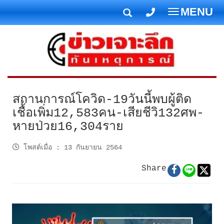
MENU
T
o
g
g
l
e
n
สถานการณ์โควิด-19วันนี้พบผู้ติด
a
เชื้อเพิ่ม12,583คน-เสียชีวิ132ศพ-
v
หายป่วย16,304ราย
i
g
โพสต์เมื่อ
:
13 กันยายน 2564
a
t
Share
i
o
n