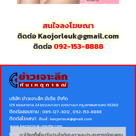
สนใจลงโฆษณา
ติดต่อ Kaojorleuk@gmail.com
ติดต่อ
092-153-8888
บริษัท ข่าวเจาะลึก มีเดีย จำกัด
129 ซอยลาซาล 24 แขวงบางนา เขตบางนา กรุงเทพมหานคร 10260
ติดต่อสอบถาม :
089-127-3012 , 092-153-8888
ติดต่อโฆษณา
อีเมล์ :
kaojorleuk@gmail.com
www.kaojorleuk-media.com
นายกรธนพล วิลัยเลิศ
บรรณาธิการบริหาร
เราใช้คุกกี้เพื่อปรับปรุงไซต์ของเราและประสบการณ์ของคุณ