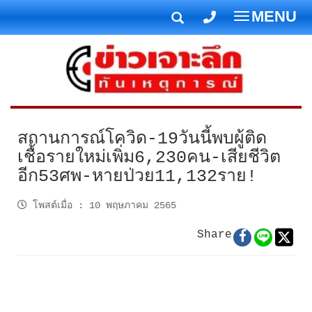
MENU
T
o
g
g
l
e
n
สถานการณ์โควิด-19วันนี้พบผู้ติด
a
เชื้อรายใหม่เพิ่ม6,230คน-เสียชีวิต
v
อีก53ศพ-หายป่วย11,132ราย!
i
g
โพสต์เมื่อ
:
10 พฤษภาคม 2565
a
t
Share
i
o
n