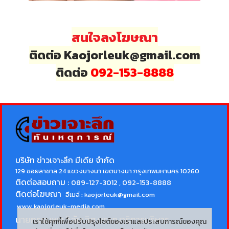
สนใจลงโฆษณา
ติดต่อ Kaojorleuk@gmail.com
ติดต่อ
092-153-8888
บริษัท ข่าวเจาะลึก มีเดีย จำกัด
129 ซอยลาซาล 24 แขวงบางนา เขตบางนา กรุงเทพมหานคร 10260
ติดต่อสอบถาม :
089-127-3012 , 092-153-8888
ติดต่อโฆษณา
อีเมล์ :
kaojorleuk@gmail.com
www.kaojorleuk-media.com
นายกรธนพล วิลัยเลิศ
บรรณาธิการบริหาร
เราใช้คุกกี้เพื่อปรับปรุงไซต์ของเราและประสบการณ์ของคุณ