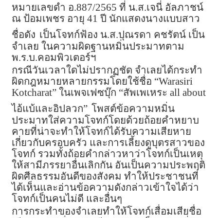
หมายเลขดำ อ.887/2565 ที่ น.ส.เจนี่ อัลภาชน์
ณ ป้อมเพชร อายุ 41 ปี นักแสดงนางแบบสาว
ชื่อดัง
เป็นโจทก์ฟ้อง น.ส.ปุณรดา คชรัตน์ เป็น
จำเลย ในความผิดฐานหมิ่นประมาทตาม
พ.ร.บ.คอมพิวเตอร์ฯ
กรณีวันเวลาใดไม่ปรากฏชัด จำเลยได้กระทำ
ผิดกฎหมายหลายกรรมโดยใช้ชื่อ “Warasiri
Kotcharat” ในเพจเฟซบุ๊ก “สัพเพเหระ all about
ไอ้แบ้และอิปลวก”
โพสต์ข้อความหมิ่น
ประมาทใส่ความโจทก์โดยด้วยถ้อยคำหยาบ
คายที่น่าจะทำให้โจทก์ได้รับความเสียหาย
เกี่ยวกับครอบครัว และการเลี้ยงดูบุตรสาวของ
โจทก์ รวมทั้งถ้อยคำกล่าวหาว่าโจทก์เป็นเหตุ
ให้สามีภรรยาอื่นเลิกกัน อันเป็นความประพฤติ
ผิดศีลธรรมอันดีของสังคม ทำให้ประชาชนที่
ได้เห็นและอ่านข้อความดังกล่าวเข้าใจได้ว่า
โจทก์เป็นคนไม่ดี และอื่นๆ
การกระทำของจำเลยทำให้โจทก์เสื่อมเสียชื่อ