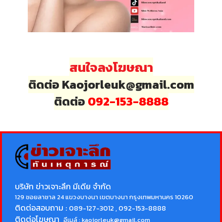
สนใจลงโฆษณา
ติดต่อ Kaojorleuk@gmail.com
ติดต่อ
092-153-8888
บริษัท ข่าวเจาะลึก มีเดีย จำกัด
129 ซอยลาซาล 24 แขวงบางนา เขตบางนา กรุงเทพมหานคร 10260
ติดต่อสอบถาม :
089-127-3012 , 092-153-8888
ติดต่อโฆษณา
อีเมล์ :
kaojorleuk@gmail.com