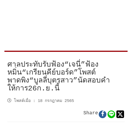
ศาลประทับรับฟ้อง“เจนี่”ฟ้อง
หมิ่น“เกรียนคีย์บอร์ด”โพสต์
พาดพิง“บูลลี่บุตรสาว”นัดสอบคำ
ให้การ26ก.ย.นี้
โพสต์เมื่อ
:
18 กรกฎาคม 2565
Share