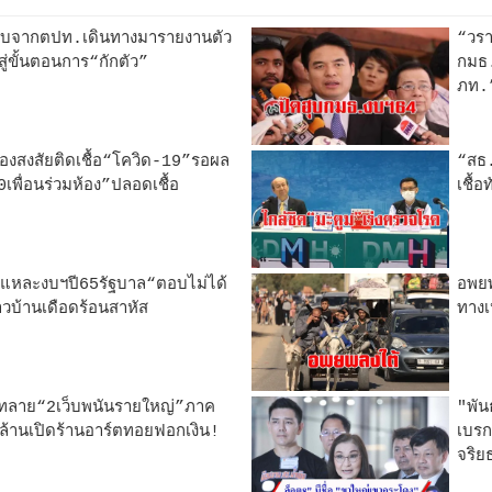
บจากตปท.เดินทางมารายงานตัว
“วร
สู่ขั้นตอนการ“กักตัว”
กมธ.
ภท.”
องสงสัยติดเชื้อ“โควิด-19”รอผล
“สธ.
0เพื่อนร่วมห้อง”ปลอดเชื้อ
เชื้อ
แหละงบฯปี65รัฐบาล“ตอบไม่ได้
อพย
าวบ้านเดือดร้อนสาหัส
ทางเ
ทลาย“2เว็บพนันรายใหญ่”ภาค
"พัน
้านเปิดร้านอาร์ตทอยฟอกเงิน!
เบรก
จริย