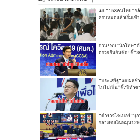
เผย“158คนไทย”กลั
ครบหมดแล้วเริ่มเข้า
ด่วน!พบ“นักโทษ”ต้
ตรวจยืนยันชัด!ชี้“3
“ประเสริฐ”เผยผลชำ
ไปไม่เป็น”ชี้7ปีทำช
“ตำรวจไซเบอร์”บุก
กลางพบเงินหมุน120ล