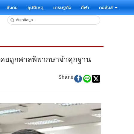
สังคม
อุบัติเหตุ
เศรษฐกิจ
กีฬา
คอลัมส์
ันเคยถูกศาลพิพากษาจำคุกฐาน
Share