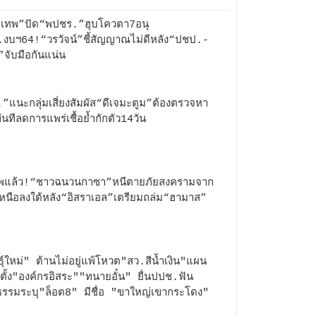
าเทพ”ปัด“พปชร.”ฮุบโควตา7อนุ
งบฯ64!“วรวัจน์”ชี้สัญญาณไม่ดีหลัง“ปชป.-
จับมือกันแน่น
”แนะกลุ่มเสี่ยงสัมผัส“ดีเจมะตูม”ต้องตรวจหา
ทันทีลดการแพร่เชื้อย้ำกักตัว14วัน
พแล้ว!“ชาวฉนวนกาซา”หนีตายภัยสงครามจาก
หนือลงใต้หลัง“อิสราเอล”เตรียมถล่ม“ฮามาส”
ธุ์ใหม่" ต้านไม่อยู่แพ้โหวต"สว.สีน้ำเงิน"แผน
ตั้ง"องค์กรอิสระ""ทนายอั๋น" ยื่นปปช.ฟัน
ธรรมระบุ"ล็อต8" มีชื่อ "ขาใหญ่เขากระโดง"