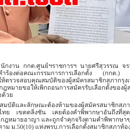
่สำนักงาน กกต.ศูนย์ฯราชการฯ นายศรีสุวรรณ จ
นคำร้องต่อคณะกรรมการการเลือกตั้ง (กกต.) 
ให้ตรวจสอบคุณสมบัติของผู้สมัครสมาชิกสภากรุง
กฎหมายขอให้เพิกถอนการสมัครรับเลือกตั้งของผู้
จด้วย
ณสมบัติและลักษณะต้องห้ามของผู้สมัครสมาชิก
ไทย เขตตลิ่งชัน เคยต้องคำพิพากษาอันถึงที่สุดว
วลกฎหมายอาญา และถูกจำคุกจริงตามคำพิพากษาของ
ง ตาม ม.50(10) แห่งพรบ.การเลือกตั้งสมาชิกสภาท้องถ