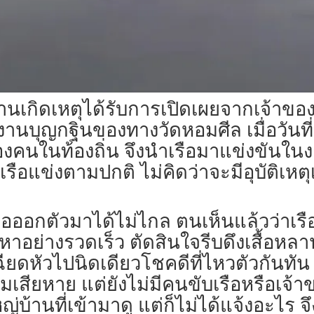
ี่บ้านเกิดเหตุได้รับการเปิดเผยจากเจ้าขอ
นงานบุญกฐินของทางวัดหอมศีล เมื่อวันที่
งคนในท้องถิ่น จึงนำเรือมาแข่งขันใ
อแข่งตามปกติ ไม่คิดว่าจะมีอุบัติเหตุเก
รือออกตัวมาได้ไม่ไกล ตนเห็นแล้วว่าเรือ
าหาอย่างรวดเร็ว ตัดสินใจรีบดึงเสื้อห
ามเฉียดหัวไปนิดเดียวโชคดีที่ไหวตัวกันทั
ามเสียหาย แต่ยังไม่มีคนขับเรือหรือเ
หญ่บ้านที่เข้ามาดู แต่ก็ไม่ได้แจ้งอะไร