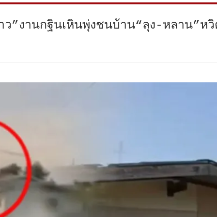
ยาว”งานกฐินเหินพุ่งชนบ้าน“ลุง-หลาน”หว