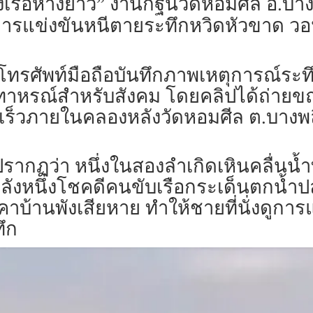
่งเรือหางยาว” งานกฐินวัดหอมศีล อ.บา
มการแข่งขันหนีตายระทึกหวิดหัวขาด วอ
โทรศัพท์มือถือบันทึกภาพเหตุการณ์ระทึกข
็นอุทาหรณ์สำหรับสังคม โดยคลิปได้ถ่าย
เร็วภายในคลองหลังวัดหอมศีล ต.บางพล
กฏว่า หนึ่งในสองลำเกิดเหินคลื่นน้ำท
หลังหนึ่งโชคดีคนขับเรือกระเด็นตกน้ำ
บ้านพังเสียหาย ทำให้ชายที่นั่งดูการแ
ึก