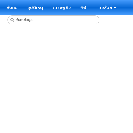
สังคม
อุบัติเหตุ
เศรษฐกิจ
กีฬา
คอลัมส์