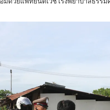
ุพร้อมด้วยแพทย์นิติเวชโรงพยาบาลธรรม