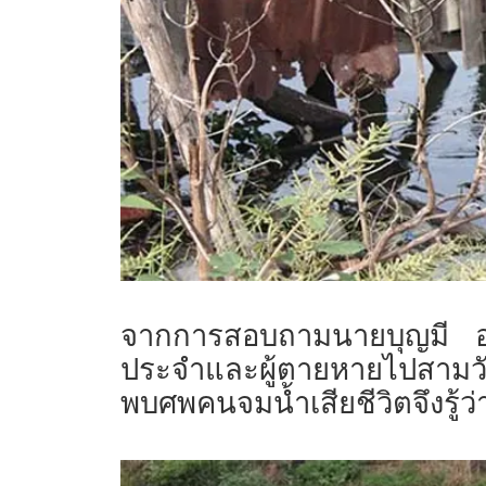
จากการสอบถามนายบุญมี อาจพ
ประจำและผู้ตายหายไปสามวัน
พบศพคนจมน้ำเสียชีวิตจึงรู้ว่