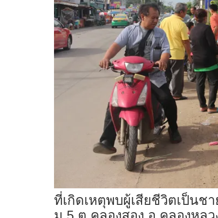
ที่เกิดเหตุพบผู้เสียชีวิตเป็น
ม.5 ต.คลองสอง อ.คลองหลวง จ