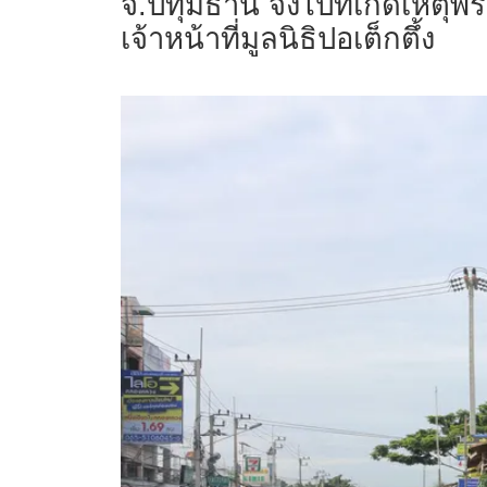
จ.ปทุมธานี จึงไปที่เกิดเหต
เจ้าหน้าที่มูลนิธิปอเต็กตึ้ง