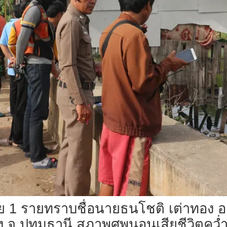
ชาย 1 รายทราบชื่อนายธนโชติ เต่าทอง อาย
.ปทุมธานี สภาพศพนอนเสียชีวิตคว่ำหน