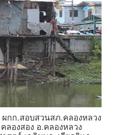
ณ รอง ผกก.สอบสวนสภ.คลองหลวง
.5 ต.คลองสอง อ.คลองหลวง