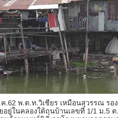
4 ส.ค.62 พ.ต.ท.วิเชียร เหมือนสุวรร
ตลอยอยู่ในคลองใต้ถุนบ้านเลขที่ 1/1 ม