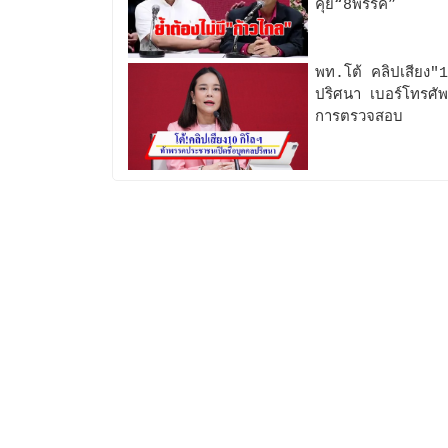
คุย“8พรรค”
พท.โต้ คลิปเสียง"1
ปริศนา เบอร์โทรศัพท
การตรวจสอบ