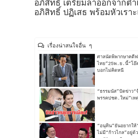
อภิสิทธิ์ เตรียมลาออกจากต
อภิสิทธิ์ ปฏิเสธ พร้อมหัวเร
เรื่องน่าสนใจอื่น ๆ
ศาลนัดพิพากษาคดีฟอ
ไทย”25พ.ย.นี้“โอ๊ค”
บอกไม่คิดหนี
“ธรรมนัส”ปัดข่าว“จุ
พรรคปชต.ใหม่”เหตุ
“อนุทิน”ยันอยากให้
ไม่มี“ก้าวไกล”อยู่