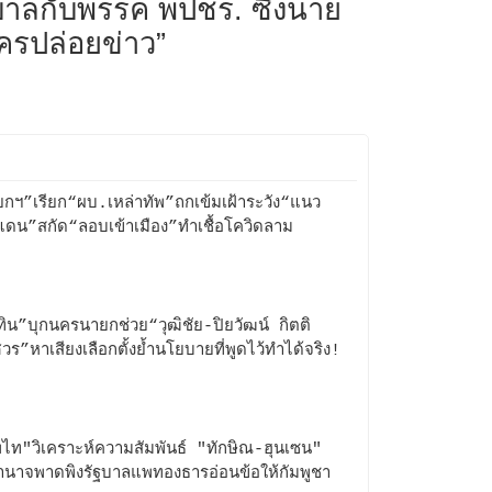
บาลกับพรรค พปชร. ซึ่งนาย
ใครปล่อยข่าว”
กฯ”เรียก“ผบ.เหล่าทัพ”ถกเข้มเฝ้าระวัง“แนว
ดน”สกัด“ลอบเข้าเมือง”ทำเชื้อโควิดลาม
ทิน”บุกนครนายกช่วย“วุฒิชัย-ปิยวัฒน์ กิตติ
วร”หาเสียงเลือกตั้งย้ำนโยบายที่พูดไว้ทำได้จริง!
ไท"วิเคราะห์ความสัมพันธ์ "ทักษิณ-ฮุนเซน"
ำนาจพาดพิงรัฐบาลแพทองธารอ่อนข้อให้กัมพูชา