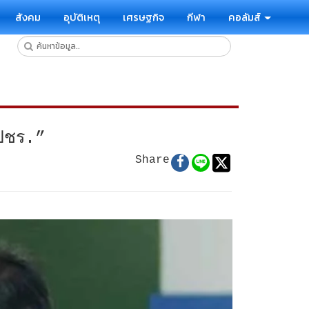
สังคม
อุบัติเหตุ
เศรษฐกิจ
กีฬา
คอลัมส์
พปชร.”
Share