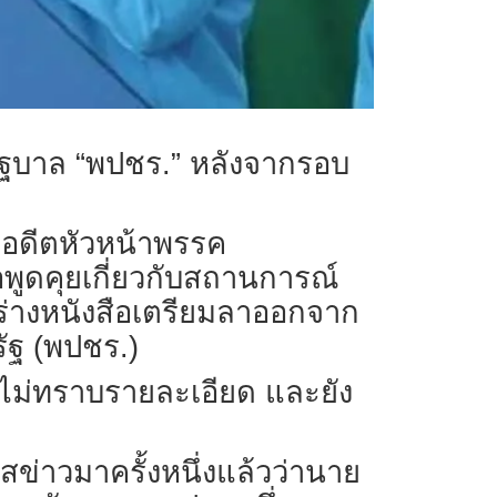
รัฐบาล “พปชร.” หลังจากรอบ
วะ อดีตหัวหน้าพรรค
อพูดคุยเกี่ยวกับสถานการณ์
ร่างหนังสือเตรียมลาออกจาก
ัฐ (พปชร.)
 ไม่ทราบรายละเอียด และยัง
ะแสข่าวมาครั้งหนึ่งแล้วว่านาย