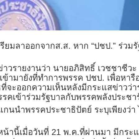
” เตรียมลาออกจากส.ส. หาก “ปชป.” ร่วม
้สื่อข่าวรายงานว่า นายอภิสิทธิ์ เวชชาชี
เข้ามายังที่ทำการพรรค ปชป. เพื่อหารื
ที่จะออกความเห็นหลังมีกระแสข่าวว่า
รรคเข้าร่วมรัฐบาลกับพรรคพลังประชาร
แกนนำพรรคประชาธิปัตย์ ระบุเพียงว่า
หน้านี้เมื่อวันที่ 21 พ.ค.ที่ผ่านมา มีกร