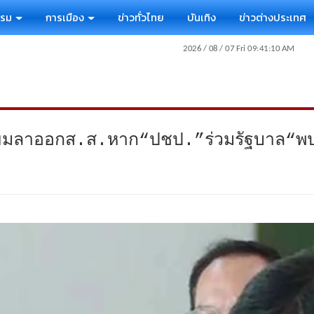
รรม
การเมือง
ข่าวทั่วไทย
บันเทิง
ข่าวต่างประเทศ
เตรียมลาออกส.ส.หาก“ปชป.”ร่วมรัฐบาล“