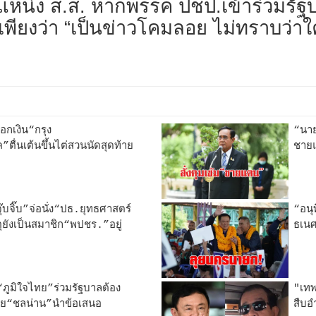
ำแหน่ง ส.ส. หากพรรค ปชป.เข้าร่วมรัฐ
าะเพียงว่า “เป็นข่าวโคมลอย ไม่ทราบว่า
กเงิน“กรุง
“นาย
ตื่นเต้นขึ้นไต่สวนนัดสุดท้าย
ชายแ
๊บจิ๊บ”จ่อนั่ง“ปธ.ยุทธศาสตร์
“อนุ
ยังเป็นสมาชิก“พปชร.”อยู่
ธเนศ
“ภูมิใจไทย”ร่วมรัฐบาลต้อง
"เทพ
ด้วย“ชลน่าน”นำข้อเสนอ
สืบอ