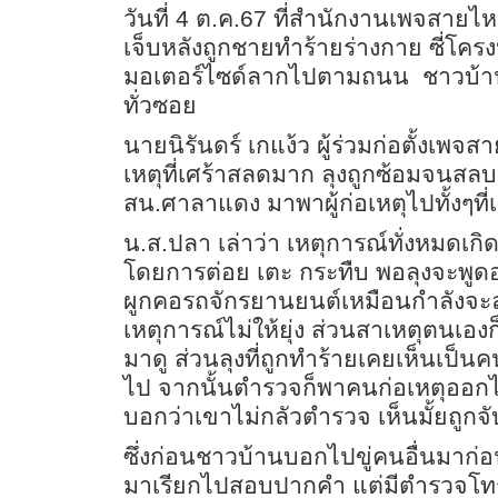
วันที่ 4 ต.ค.67 ที่สำนักงานเพจสายไ
เจ็บหลังถูกชายทำร้ายร่างกาย ซี่โครง
มอเตอร์ไซด์ลากไปตามถนน
ชาวบ้า
ทั่วซอย
นายนิรันดร์ เกแง้ว ผู้ร่วมก่อตั้งเพจ
เหตุที่เศร้าสลดมาก ลุงถูกซ้อมจนสลบ 
สน.ศาลาแดง มาพาผู้ก่อเหตุไปทั้งๆที่
น.ส.ปลา เล่าว่า เหตุการณ์ทั่งหมดเก
โดยการต่อย เตะ กระทืบ พอลุงจะพูด
ผูกคอรถจักรยานยนต์เหมือนกำลังจะล
เหตุการณ์ไม่ให้ยุ่ง ส่วนสาเหตุตนเองก
มาดู ส่วนลุงที่ถูกทำร้ายเคยเห็นเป็
ไป จากนั้นตำรวจก็พาคนก่อเหตุออก
บอกว่าเขาไม่กลัวตำรวจ เห็นมั้ยถูกจ
ซึ่งก่อนชาวบ้านบอกไปขู่คนอื่นมาก่อน
มาเรียกไปสอบปากคำ แต่มีตำรวจโทรมาหา