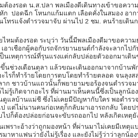
หมต้องรอด น.ส.ปลา พลเมืองดีเดินทางเข้าขอความเ
หัก
ปอดฉีก โหนกแก้มแตก เลือดคั่งในสมอง อาการ
นโทรแจ้งตำรวจมาจับ ผ่านไป 2 ชม. คนร้ายเดินก
สายไหมต้องรอด ระบุว่า วันนี้มีพลเมืองดีมาขอความยุ
เอาเชือกผู้คอกับรถจักรยานยนต์กำลังจะลากไปกับพื
เป็นเหตุการณ์ที่รุนแรงแต่กลับปล่อยตัวออกมาเดิน
ิดขึ้นช่วงเดือนตุลา แล้วขณะเดินออกมาจากบ้านพัก
อะไรก็ทำร้ายโดยการตบโดยทำร้ายตลอด จนลุงสลบไ
าก ชาวบ้านแถวนั้นก็พยายามขอร้องจนตำรวจมาพอดี
็ไม่รู้เกิดจากอะไร ที่ผ่านมาเห็นคนนี้ซึ่งเป็นลูก
นคนดูแลบ้านแม่ชี ซึ่งไม่เคยมีปัญหากับใคร พอตำรว
ไป แต่ไม่นานคนก่อเหตุก็กลับมาเอารถกลับ โดยป
ับไปก็ต้องปล่อยก่อนจะขับรถออกไป หลังเกิดเหตุยั
เพราะอ้างว่าถูกมองหน้า ที่ผ่านมาไม่เคยมีเหตุแบบ
แฟนว่ายังไม่รู้เรื่อง และยังไม่รู้ว่าว่าลูกน้อง