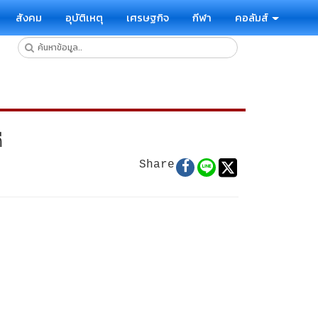
สังคม
อุบัติเหตุ
เศรษฐกิจ
กีฬา
คอลัมส์
ี
Share