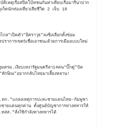
ุบัติเหตุเรือสปีดโบ้ทชนกันท่าเทียบเรือมารีน่าปาก
ูเก็ตนักท่องเที่ยวเสียชีวิต 2 เจ็บ 18
วไกล”เปิดตัว“อิศราวุธ”ลงชิงเลือกตั้งซ่อม
รปราการเขต5เชื่อเอาชนะด้วยการเมืองแบบใหม่
ุมครม.เงียบเหงารัฐมนตรีลา14คน“บิ๊กตู่”ปัด
ทักษิณ”อยากกลับไทยมาเลี้ยงหลาน!
.ทก."แถลงเหตุการปะทะชายแดนไทย-กัมพูชา
ปิดชายแดนทุกด่าน ตั้งศูนย์บัญชาการทางทหารให้
ทสส."สั่งใช้กำลังทางทหารได้