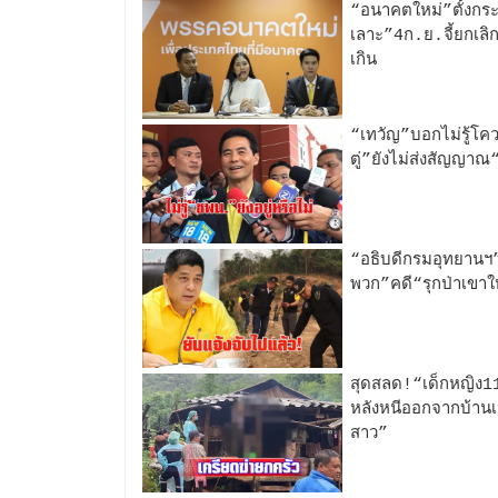
“อนาคตใหม่”ตั้งกระ
เลาะ”4ก.ย.จี้ยกเลิ
เกิน
“เทวัญ”บอกไม่รู้โคว
ตู่”ยังไม่ส่งสัญญา
“อธิบดีกรมอุทยานฯ
พวก”คดี“รุกป่าเขาให
สุดสลด!“เด็กหญิง11
หลังหนีออกจากบ้านเ
สาว”