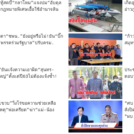
ทู้สดบี้“กลาโหม”แจงปม“อับดุล
เกิดอ
กกฎหมายพิเศษเอื้อใช้อำนาจล้น
อ่าวภ
ตา“ชพน.”ยังอยู่หรือไม่!ยัน“บิ๊ก
“ก้า
ณ“พรรคร่วมรัฐบาล”ปรับครม.
สมุท
”ยันแจ้งความเอาผิด“สุนทร-
ประช
ญ่”ตั้งแต่ปี63ไม่ต้องแจ้งซ้ำ!
ตอบ“
ขวบ”วิ่งโร่ขอความช่วยเหลือ
"ศบ
หตุ“พ่อเครียด”ฆ่า“แม่-น้อง
สั่ง
"ผบ.