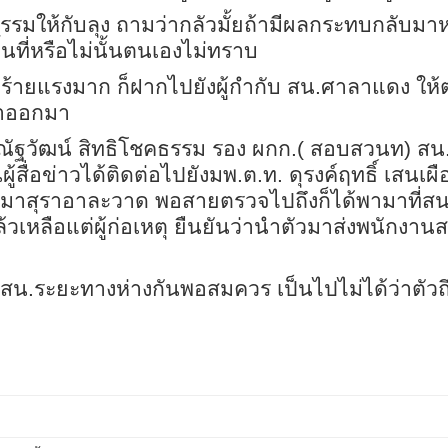
ธรรมให้กับลุง ถามว่ากลัวมั้ยถ้ามีผลกระทบกลับม
ื้นที่หรือไม่นั้นตนเองไม่ทราบ
ารที่ร้ายแรงมาก ก็ฝากไปยังผู้กำกับ สน.ศาลาแดง ใ
หาออกมา
ท. ณัฐวัฒน์ สิทธิโชคธรรม รอง ผกก.( สอบสวนท) สน
ผู้สื่อข่าวได้ติดต่อไปยังมพ.ต.ท. ดุรงค์ฤทธิ์ เสน
หตุเมาสุราอาละวาด พอสายตรวจไปถึงก็ได้พามาที่
ุแล้วเหลือแต่ผู้ก่อเหตุ ยืนยันว่านำตัวมาส่งพนัก
ุกับ สน.ระยะทางห่างกันพอสมควร เป็นไปไม่ได้ว่าตัว