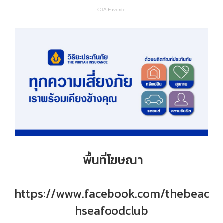
พื้นที่โฆษณา
https://www.facebook.com/thebeac
hseafoodclub