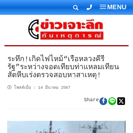
MENU
T
o
g
g
l
e
n
ระทึก!เกิดไฟไหม้“เรือหลวงคีรี
a
รัฐ”ระหว่างจอดเทียบท่าแหลมเทียน
v
สัตหีบเร่งตรวจสอบหาสาเหตุ!
i
g
โพสต์เมื่อ
:
14 มีนาคม 2567
a
t
Share
i
o
n