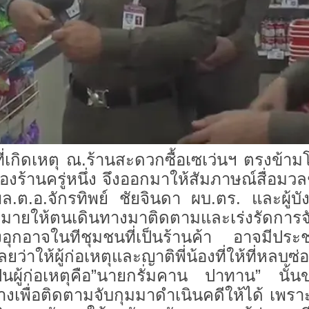
ดเหตุ ณ.ร้านสะดวกซื้อเซเว่นฯ ตรงข้าม
้านครู่หนึ่ง จึงออกมาให้สัมภาษณ์สื่อมวล
.ต.อ.จักรทิพย์ ชัยจินดา ผบ.ตร. และผู้บั
ายให้ตนเดินทางมาติดตามและเร่งรัดการจับกุ
่างอุกอาจในทีชุมชนที่เป็นร้านค้า อาจมีปร
ว่าให้ผู้ก่อเหตุและญาติพี่น้องที่ให้ที่หลบ
ปืนผู้ก่อเหตุคือ”นายกรั่มคาน ปาทาน” นั้น
เพื่อติดตามจับกุมมาดำเนินคดีให้ได้ เพร