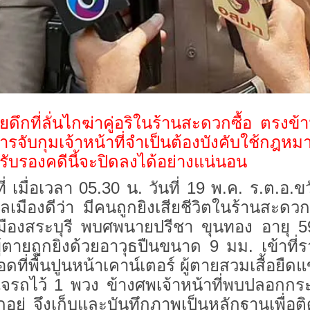
ดึกที่ลั่นไกฆ่าคู่อริในร้านสะดวกซื้อ ตรง
รจับกุมเจ้าหน้าที่จำเป็นต้องบังคับใช้กฎหมา
ด้รับรองคดีนี้จะปิดลงได้อย่างแน่นอน
อเวลา 05.30 น. วันที่ 19 พ.ค. ร.ต.อ.ข
ลเมืองดีว่า มีคนถูกยิงเสียชีวิตในร้านสะดวก
มืองสระบุรี พบศพนายปรีชา ขุนทอง อายุ 5
ผู้ตายถูกยิงด้วยอาวุธปืนขนาด 9 มม. เข้าท
ดที่พื้นปูนหน้าเคาน์เตอร์ ผู้ตายสวมเสื้อยืดแ
จรถไว้ 1 พวง ข้างศพเจ้าหน้าที่พบปลอกกร
ู่ จึงเก็บและบันทึกภาพเป็นหลักฐานเพื่อติ