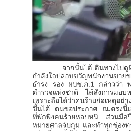
จากนั้นได้เดินทางไปดูที่เกิ
กำลังใจปลอบขวัญพนักงานขายของร
ธำรง รอง ผบช.ภ.1 กล่าวว่า พล
ตำรวจแห่งชาติ ได้สั่งการมอบหม
เพราะถือได้ว่าคนร้ายก่อเหตุอย
ขึ้นได้ ตนขอประกาศ ณ.ตรงนี้เลย
ที่พักพิงคนร้ายหลบหนี ส่วนมือ
หมายศาลจับกุม และทำทุกช่องทาง