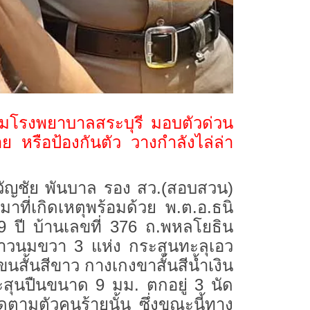
ข้ามโรงพยาบาลสระบุรี มอบตัวด่วน
ย หรือป้องกันตัว วางกำลังไล่ล่า
วัญชัย พันบาล รอง สว.(สอบสวน)
มาที่เกิดเหตุพร้อมด้วย พ.ต.อ.ธนิ
9 ปี บ้านเลขที่ 376 ถ.พหลโยธิน
ี่ราวนมขวา 3 แห่ง กระสุนทะลุเอว
ขนสั้นสีขาว กางเกงขาสั้นสีน้ำเงิน
ะสุนปืนขนาด 9 มม. ตกอยู่ 3 นัด
ดตามตัวคนร้ายนั้น ซึ่งขณะนี้ทาง