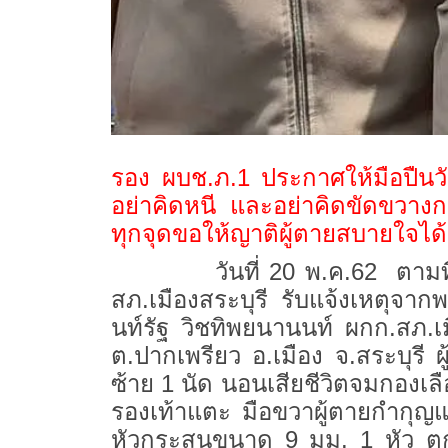
รอง ผบช.ภ.1 ประกาศให้มือปืนวัย
อย่าคิดหนี และอย่าคิดขัดขวางกา
ทุกจุดขอให้ญาติผู้ตายสบายใจไ
วันที่ 20 พ.ค.62 ตามที่ เมื่
สภ.เมืองสระบุรี รับแจ้งเหตุจากพ
นท์รัฐ วิชทิพยนานนท์ ผกก.สภ.เ
ต.ปากเพรียว อ.เมือง จ.สระบุรี 
ซ้าย 1 นัด นอนเสียชีวิตจมกองเลือ
รองเท้าแตะ มือขวาผู้ตายกำกุญแ
หัวกระสุนขนาด 9 มม. 1 หัว ตกอย