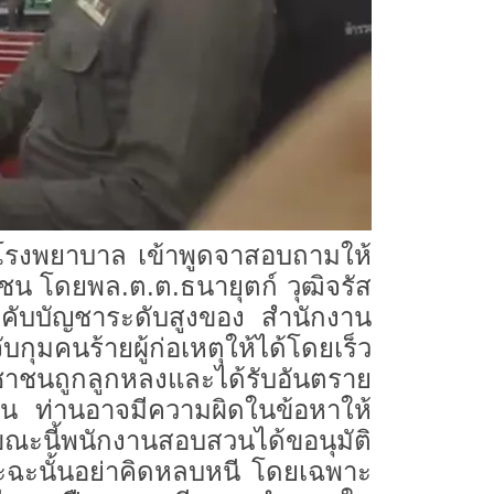
โรงพยาบาล เข้าพูดจาสอบถามให้
ชน โดยพล.ต.ต.ธนายุตก์ วุฒิจรัส
งคับบัญชาระดับสูงของ สำนักงาน
มคนร้ายผู้ก่อเหตุให้ได้โดยเร็ว
ะชาชนถูกลูกหลงและได้รับอันตราย
ซ่อน ท่านอาจมีความผิดในข้อหาให้
ขณะนี้พนักงานสอบสวนได้ขอนุมัติ
าะฉะนั้นอย่าคิดหลบหนี โดยเฉพาะ