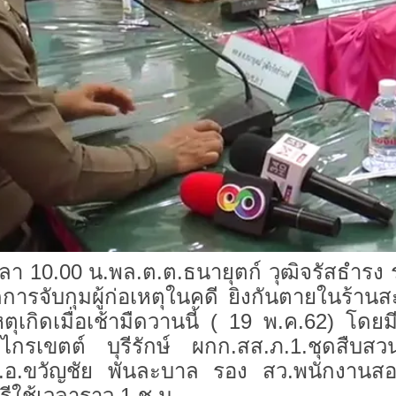
.00 น.พล.ต.ต.ธนายุตก์ วุฒิจรัสธำรง รอง
รัดการจับกุมผู้ก่อเหตุในคดี ยิงกันตายในร้า
เกิดเมื่อเช้ามืดวานนี้ ( 19 พ.ค.62) โดยมี
.ไกรเขตต์ บุรีรักษ์ ผกก.สส.ภ.1.ชุดส
ร.ต.อ.ขวัญชัย พันละบาล รอง สว.พนักงานสอ
ีใช้เวลาราว 1 ช.ม.