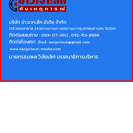
บริษัท ข่าวเจาะลึก มีเดีย จำกัด
129 ซอยลาซาล 24 แขวงบางนา เขตบางนา กรุงเทพมหานคร 10260
ติดต่อสอบถาม :
089-127-3012 , 092-153-8888
ติดต่อโฆษณา
อีเมล์ :
kaojorleuk@gmail.com
www.kaojorleuk-media.com
นายกรธนพล วิลัยเลิศ
บรรณาธิการบริหาร