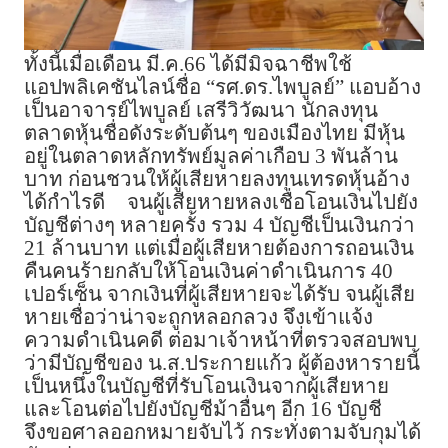
ทั้งนี้เมื่อเดือน มี.ค.66 ได้มีมิจฉาชีพใช้
แอปพลิเคชันไลน์ชื่อ “รศ.ดร.ไพบูลย์” แอบอ้าง
เป็นอาจารย์ไพบูลย์ เสรีวิวัฒนา นักลงทุน
ตลาดหุ้นชื่อดังระดับต้นๆ ของเมืองไทย มีหุ้น
อยู่ในตลาดหลักทรัพย์มูลค่าเกือบ 3 พันล้าน
บาท ก่อนชวนให้ผู้เสียหายลงทุนเทรดหุ้นอ้าง
ได้กำไรดี
จนผู้เสียหายหลงเชื่อโอนเงินไปยัง
บัญชีต่างๆ หลายครั้ง รวม 4 บัญชีเป็นเงินกว่า
21 ล้านบาท แต่เมื่อผู้เสียหายต้องการถอนเงิน
คืนคนร้ายกลับให้โอนเงินค่าดำเนินการ 40
เปอร์เซ็น จากเงินที่ผู้เสียหายจะได้รับ จนผู้เสีย
หายเชื่อว่าน่าจะถูกหลอกลวง จึงเข้าแจ้ง
ความดำเนินคดี ต่อมาเจ้าหน้าที่ตรวจสอบพบ
ว่ามีบัญชีของ น.ส.ประกายแก้ว ผู้ต้องหารายนี้
เป็นหนึ่งในบัญชีที่รับโอนเงินจากผู้เสียหาย
และโอนต่อไปยังบัญชีม้าอื่นๆ อีก 16 บัญชี
จึงขอศาลออกหมายจับไว้ กระทั่งตามจับกุมได้