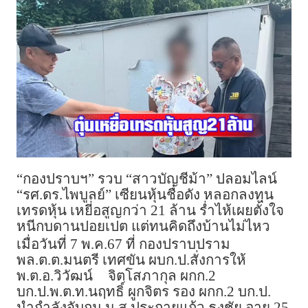
“กองปราบฯ” รวบ “สาวบัญชีม้า” ปลอมไลน์
“รศ.ดร.ไพบูลย์” เซียนหุ้นชื่อดัง หลอกลงทุน
เทรดหุ้น เหยี่อสูญกว่า 21 ล้าน ร่ำไห้เผยตั้งใจ
หนีกบดานปอยเปต แต่ทนคิดถึงบ้านไม่ไหว
เมื่อวันที่ 7 พ.ค.67 ที่ กองปราบปราม
พล.ต.ต.มนตรี เทศขัน ผบก.ป.สั่งการให้
พ.ต.อ.วิวัฒน์
จิตโสภากุล ผกก.2
บก.ป.พ.ต.ท.นฤทธิ์ ผูกจิตร รอง ผกก.2 บก.ป.
นำกำลังจับกุม น.ส.ประกายแก้ว ธงชัย อายุ 25