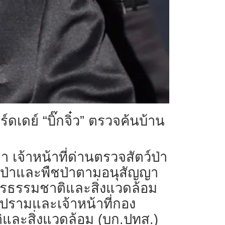
์ดเดย์ “บิ๊กจิ๋ว” ตรวจค้นบ้าน
นมา เจ้าหน้าที่ด่านตรวจสัตว์ป่า
ว์ป่าและพืชป่าตามอนุสัญญา
กรธรรมชาติและสิ่งแวดล้อม
ปรามและเจ้าหน้าที่กอง
และสิ่งแวดล้อม (บก.ปทส.)