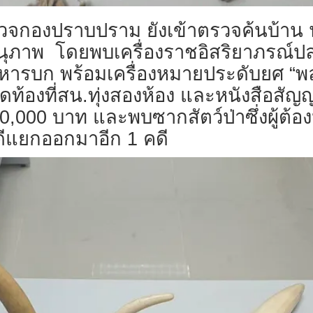
รวจกองปราบปราม ยังเข้าตรวจค้นบ้าน นา
นุภาพ โดยพบเครื่องราชอิสริยาภรณ์
รบก พร้อมเครื่องหมายประดับยศ “พล.
เกิดท้องที่สน.ทุ่งสองห้อง และหนังสือสั
0,000 บาท และพบซากสัตว์ป่าซึ่งผู้ต้องห
ดีแยกออกมาอีก 1 คดี