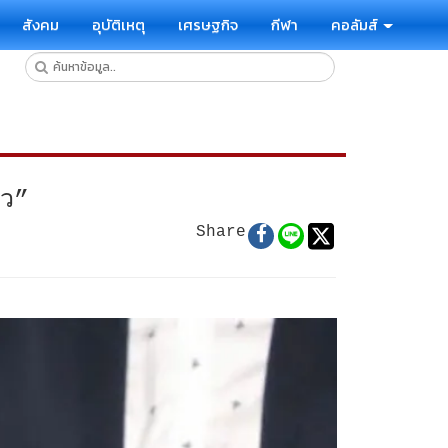
สังคม
อุบัติเหตุ
เศรษฐกิจ
กีฬา
คอลัมส์
๋ว”
Share