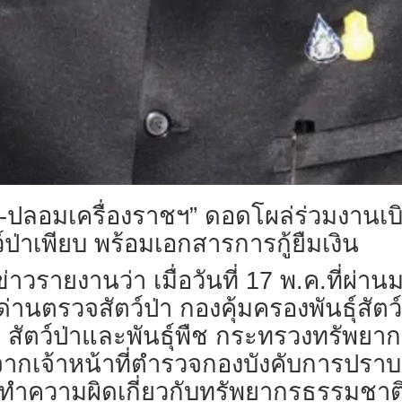
ูง-ปลอมเครื่องราชฯ” ดอดโผล่ร่วมงานเบิร
ป่าเพียบ พร้อมเอกสารการกู้ยืมเงิน
ื่อข่าวรายงานว่า เมื่อวันที่ 17 พ.ค.ที่ผ่า
านตรวจสัตว์ป่า กองคุ้มครองพันธุ์สัต
 สัตว์ป่าและพันธุ์พืช กระทรวงทรัพยา
ากเจ้าหน้าที่ตำรวจกองบังคับการปราบ
ำความผิดเกี่ยวกับทรัพยากรธรรมชาติ