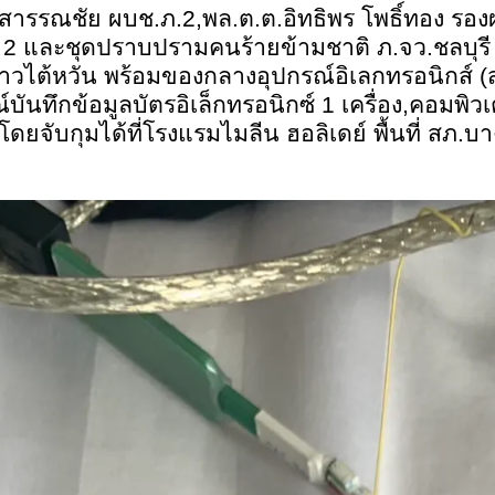
ทธิสารรณชัย ผบช.ภ.2
,
พล.ต.ต.อิทธิพร โพธิ์ทอง รอ
 2 และชุดปราบปรามคนร้ายข้ามชาติ ภ.จว.ชลบุรี
าวไต้หวัน พร้อมของกลางอุปกรณ์อิเลกทรอนิกส์ (สกิ
์บันทึกข้อมูลบัตรอิเล็กทรอนิกซ์ 1 เครื่อง
,
คอมพิวเต
โดยจับกุมได้ที่โรงแรมไมลีน ฮอลิเดย์ พื้นที่ สภ.บ