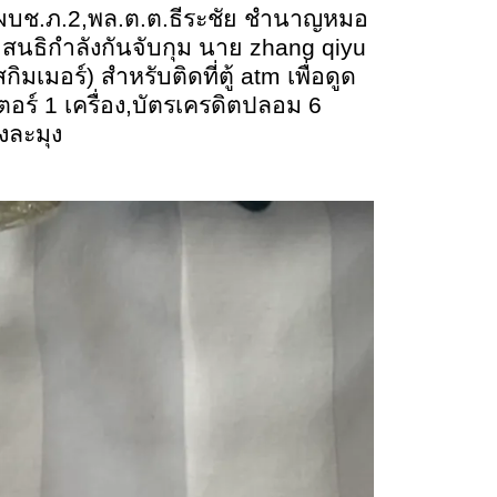
งผบช.ภ.2
,
พล.ต.ต.ธีระชัย ชำนาญหมอ
 สนธิกำลังกันจับกุม นาย
zhang qiyu
มเมอร์) สำหรับติดที่ตู้
atm
เพื่อดูด
อร์ 1 เครื่อง
,
บัตรเครดิตปลอม 6
างละมุง