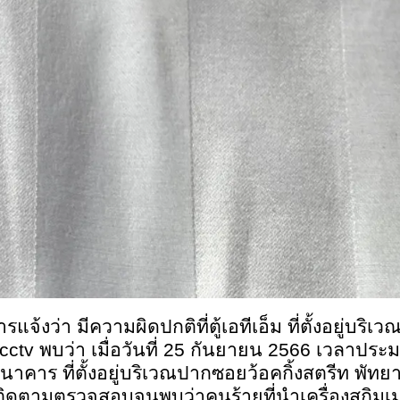
รแจ้งว่า มีความผิดปกติที่ตู้เอทีเอ็ม ที่ตั้งอยู่บริ
cctv
พบว่า เมื่อวันที่ 25 กันยายน 2566 เวลาปร
เอ็มธนาคาร ที่ตั้งอยู่บริเวณปากซอยว้อคกิ้งสตรีท 
สวนติดตามตรวจสอบจนพบว่าคนร้ายที่นำเครื่องสกิมเมอ