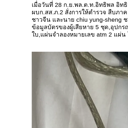
เมื่อวันที่ 28 ก.ย.พล.ต.ท.อิทธิพล อิ
ผบก.สส.ภ.2 สั่งการให้ตำรวจ สืบภาค
ชาวจีน และนาย
chiu yung-sheng
ช
ข้อมูลบัตรของผู้เสียหาย 5 ชุด
,
อุปกรณ
ใบ
,
แผ่นจำลองหมายเลข
atm
2 แผ่น 