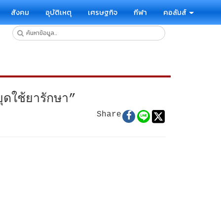
สังคม
อุบัติเหตุ
เศรษฐกิจ
กีฬา
คอลัมส์
ยุดใช้ยารักษา”
Share