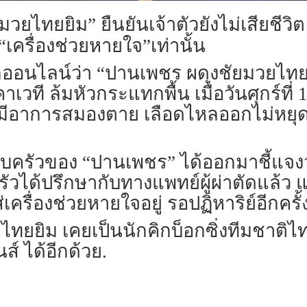
ยไทยยิม” ยืนยันเจ้าตัวยังไม่เสียชีวิต
้ “เครื่องช่วยหายใจ”เท่านั้น
กออนไลน์ว่า “ปานเพชร ผดุงชัยมวยไทยย
ที ล้มหัวกระแทกพื้น เมื่อวันศุกร์ที่ 1
ามีอาการสมองตาย เลือดไหลออกไม่หยุด 
ครอบครัวของ “ปานเพชร” ได้ออกมาชี้แจงว
ได้ปรึกษากับทางแพทย์ผู้ผ่าตัดแล้ว แม
่เครื่องช่วยหายใจอยู่ รอปฏิหาริย์อีกครั
ทยยิม เคยเป็นนักคิกบ็อกซิ่งทีมชาติไท
ส์ ได้อีกด้วย.