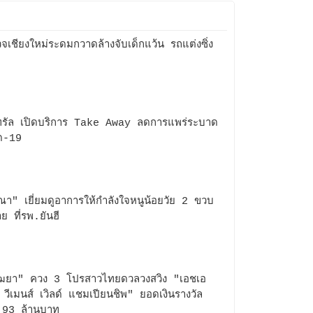
จเชียงใหม่ระดมกวาดล้างจับเด็กแว้น รถแต่งซิ่ง
ทรัล เปิดบริการ Take Away ลดการแพร่ระบาด
ด-19
ณา" เยี่ยมดูอาการให้กำลังใจหนูน้อยวัย 2 ขวบ
ย ที่รพ.ยันฮี
ฒยา" ควง 3 โปรสาวไทยดวลวงสวิง "เอชเอ
ี วีเมนส์ เวิลด์ แชมเปียนชิพ" ยอดเงินรางวัล
 93 ล้านบาท