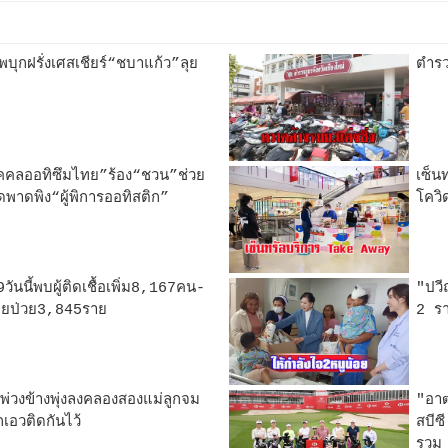
ุกฝรั่งเศสเชียร์“ชบาแก้ว”ลุย
ตำรว
คคลออทิซึมไทย”ร้อง“ชวน”ช่วย
เซ็น
ดพาดพิง“ผู้พิการออทิสติก”
โควิ
นนี้พบผู้ติดเชื้อเพิ่ม8,167คน-
"ปวี
หายป่วย3,845ราย
2 รา
่วงข้างพุ่งลงคลองสองแม่ลูกจม
"อา
กเอวติดกันไว้
สบีซ
รวม