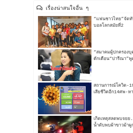
เรื่องน่าสนใจอื่น ๆ
“แฟนชาวไทย”จัดทัพบ
บอลโลกสมัยที่2
“สมาคมผู้ปกครองบุ
ตักเตือน“ปารีณา”พู
สถานการณ์โควิด-19วั
เสียชีวิตอีก14ศพ-
เกิดเหตุสลดพบจยย.พ
น้ำดับพบผ้าขาวม้าผู