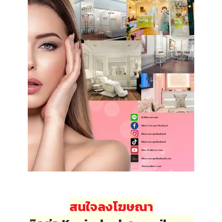
สนใจลงโฆษณา