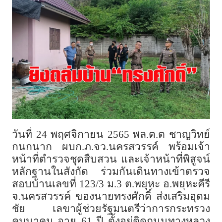
วันที่ 24 พฤศจิกายน 2565 พล.ต.ต ชาญวิทย์
กนกนาก ผบก.ภ.จว.นครสวรรค์ พร้อมเจ้า
หน้าที่ตำรวจชุดสืบสวน และเจ้าหน้าที่พิสูจน์
หลักฐานในสังกัด ร่วมกันเดินทางเข้าตรวจ
สอบบ้านเลขที่ 123/3 ม.3 ต.พยุหะ อ.พยุหะคีรี
จ.นครสวรรค์ ของนายทรงศักดิ์ ส่งเสริมอุดม
ชัย เลขาผู้ช่วยรัฐมนตรีว่าการกระทรวง
คมนาคม อายุ 61 ปี ตั้งอยู่ติดถนนทางหลวง