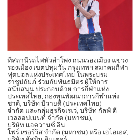
ที่สถานีรถไฟหัวลำโพง
ถนนรองเมือง
แขวง
รองเมือง
เขตปทุมวัน
กรุงเทพฯ
สมาคมกีฬา
ฟุตบอลแห่งประเทศไทย
ในพระบรม
ราชูปถัมภ์
ร่วมกับพันธมิตร
ผู้ให้การ
สนับสนุน
ประกอบด้วย
การกีฬาแห่ง
ประเทศไทย
,
กองทุนพัฒนาการกีฬาแห่ง
ชาติ
,
บริษัท
บีวายดี
(
ประเทศไทย
)
จำกัด
และกลุ่มธุรกิจเรเว่
,
บริษัท
กัลฟ์
ดี
เวลลอปเมนท์
จำกัด
(
มหาชน
),
บริษัท
แอดวานซ์
อิน
โฟร์
เซอร์วิส
จำกัด
(
มหาชน
)
หรือ
เอไอเอส
,
บริษัท
จัสมิน
อินเตอร์