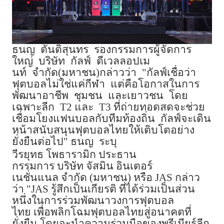
ธนญ
ตันติสุนทร
รองกรรมการผู้จัดการ
ใหญ่
บริษัท
กัลฟ์
ดีเวลลอปเม
นท์
จำกัด
(
มหาชน
)
กล่าวว่า
"
กัลฟ์เชื่อว่า
ฟุตบอลไม่ใช่แค่กีฬา
แต่คือโอกาสในการ
พัฒนาอาชีพ
ชุมชน
และเยาวชน
โดย
เฉพาะลีก
T2
และ
T3
ที่ถ่ายทอดสดจะช่วย
เชื่อมโยงแฟนบอลกับทีมท้องถิ่น
กัลฟ์จะเดิน
หน้าสนับสนุนฟุตบอลไทยให้เติบโตอย่าง
ยั่งยืนต่อไป
"
ธนญ
ระบุ
วีรยุทธ
โพธารามิก
ประธาน
กรรมการ
บริษัท
จัสมิน
อินเตอร์
เนชั่นแนล
จำกัด
(
มหาชน
)
หรือ
JAS
กล่าว
ว่า
"JAS
รู้สึกเป็นเกียรติ
ที่ได้ร่วมเป็นส่วน
หนึ่งในการร่วมพัฒนาวงการฟุตบอล
ไทย
เพื่อพลิกโฉมฟุตบอลไทยสู่อนาคตที่
ยั่งยืน
โดยจะนำความร่วมมือของพรีเมียร์ลีก