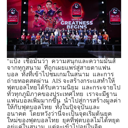
"
แป้ง
เชื่อมั่นว่า
ความสนุกและความมันส์
จากทุกสนาม
ที่ถูกเผยแพร่สู่สายตาแฟน
บอล
ทั้งที่เข้าไปชมเกมในสนาม
และการ
ถ่ายทอดสดผ่าน
AIS
จะสร้างกระแสทำให้
ฟุตบอลไทยได้รับความนิยม
และกระจายไป
ทั่วทุกภูมิภาคของประเทศไทย
เราจะมีฐาน
แฟนบอลเพิ่มมากขึ้น
นำไปสู่การสร้างมูลค่า
ให้กับฟุตบอลไทย
ทั้งในปัจจุบันและ
อนาคต
โดยหวังว่านี่จะเป็นจุดเริ่มต้นยุค
ใหม่ของฟุตบอลไทย
ยุคที่ฟุตบอลไม่ได้หยุด
อยู่แค่ในสนาม
แต่จะเข้าไปอยู่ในจิต