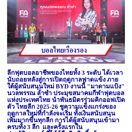
ลีกฟุตบอลอาชีพของไทยทั้ง
3
ระดับ
ได้เวลา
นับถอยหลังสู่การเปิดฤดูกาลฟาดแข้ง
ภาย
ใต้ผู้สนับสนุนใหม่
BYD
งานนี้
"
มาดามแป้ง"
นวลพรรณ
ล่ำซำ
ประมุขสมาคมกีฬาฟุตบอล
แห่งประเทศไทย
นำพันธมิตรร่วมคิกออฟเปิด
ตัว
ไทยลีก
2025-26
ชูความแข็งแกร่งของ
ฤดูกาลใหม่ที่กำลังจะเริ่ม
ทั้งเงินสนับสนุน
เพิ่มมากขึ้นทุกลีก
การได้ผู้สนับสนุนเข้ามา
ครบทั้ง
3
ลีก
และครั้งแรกใน