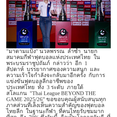
"
มาดามแป้ง
"
นวลพรรณ
ล่ำซำ
นายก
สมาคมกีฬาฟุตบอลแห่งประเทศไทย
ใน
พระบรมราชูปถัมภ์
กล่าวว่า
อีก
1
สัปดาห์
บรรยากาศของความสนุก
และ
ความเร้าใจกำลังจะกลับมาอีกครั้ง
กับการ
แข่งขันฟุตบอลลีกอาชีพของ
ประเทศไทย
ทั้ง
3
ระดับ
ภายใต้
สโลแกน
"Thai League BEYOND THE
GAME 2025/26
”
ขอขอบคุณผู้สนับสนุนทุก
ภาคส่วนที่เล็งเห็นความสำคัญของฟุตบอล
ไทยลีก
ในฐานะกีฬา
ที่คนไทยรับชมมาก