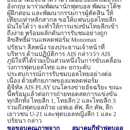
อังกฤษ
มาร่วมพัฒนานักฟุตบอล
พัฒนาโค้ช
ผู้ฝึกสอน
และพัฒนากรรมการผู้ตัดสิน
ให้
เทียบเท่าหลักสากล
ขอให้แฟนบอลไทยลีก
มั่นใจได้ว่า
จะทำให้การแข่งขันไทยลีกเข้า
ถึงง่าย
พร้อมผลักดันการรับชมอย่างถูก
ลิขสิทธิ์ผ่านแพลตฟอร์ม
Monomax
ปรัธนา
ลีลพนัง
รองประธานเจ้าหน้าที่
บริหาร
ด้านปฏิบัติการ
AIS
กล่าวว่า
AIS
ภูมิใจที่ได้ร่วมเป็นส่วนหนึ่งในการขับเคลื่อน
วงการฟุตบอลไทย
และ
ยกระดับ
ประสบการณ์การรับชมบอลไทยอย่างต่อ
เนื่อง
ด้วยศักยภาพของแพลตฟอร์ม
ดิจิทัล
AIS PLAY
บนโครงข่ายอัจฉริยะ
ขณะ
นี้พร้อมแล้วต่อการถ่ายทอดสดการแข่งขัน
ทุกลีกทั้ง
ไทยลีก
1,
ไทยลีก
2
และไทยลีก
3
รวมถึงฟุตบอลถ้วย
เอฟเอ
คัพ
,
ลีก
คัพ
,
ลีก
เยาวชน
U-21
และฟุตบอลหญิงลีก
1
และ
2
ปรัธนา
กล่าว
ขอขอบคุณภาพจาก
สมาคมกีฬาฟุตบอล