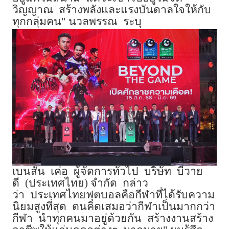
วิญญาณ
สร้างพลังและแรงบันดาลใจให้กับ
ทุกกลุ่มคน
"
นวลพรรณ
ระบุ
เบนสัน
เค่อ
ผู้จัดการทั่วไป
บริษัท
บีวาย
ดี
(
ประเทศไทย
)
จำกัด
กล่าว
ว่า
ประเทศไทยฟุตบอลคือกีฬาที่ได้รับความ
นิยมสูงที่สุด
ตนคิดเสมอว่ากีฬาเป็นมากกว่า
กีฬา
นำทุกคนมาอยู่ด้วยกัน
สร้างงานสร้าง