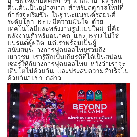
อาชีพให้แก่บุคคลต่างๆ
มากมาย
"
ผมรู้สึก
ตื่นเต้นเป็นอย่างมาก
สำหรับฤดูกาลใหม่ที่
กำลังจะเริ่มขึ้น
ในฐานะแบรนด์รถยนต์
ระดับโลก
BYD
มีความมั่นใจ
ด้วย
เทคโนโลยีและพลังงานรูปแบบใหม่
นี่คือ
พลังงานสำหรับอนาคต
และ
BYD
ไม่ใช่
แบรนด์ผู้ผลิต
แต่เราพร้อมเป็นผู้
สนับสนุน
วงการฟุตบอลไทยรวมถึง
เยาวชน
เรารู้สึกเป็นเกียรติที่ได้เป็นสปอน
เซอร์ให้กับวงการฟุตบอลไทย
หวังว่าเราจะ
เติบโตไปด้วยกัน
และประสบความสำเร็จไป
ด้วยกัน
"
เขา
กล่าว