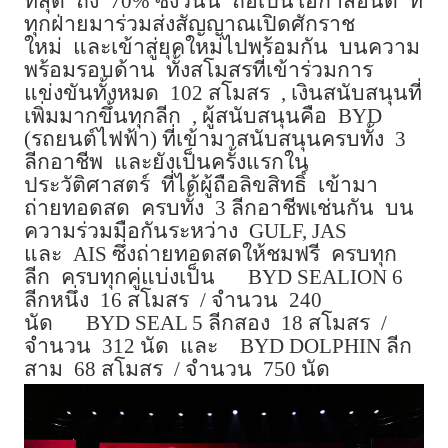
ที่สุด
ถึง
70%
ซึ่งวันนี้
ถือเป็นโอกาสอันดี
ที่
ทุกฝ่ายมาร่วมส่งสัญญาณเปิดศักราช
ใหม่
และเข้าสู่ยุคใหม่ไปพร้อมกัน
บนความ
พร้อมรอบด้าน
ทั้งสโมสรที่เข้าร่วมการ
แข่งขันทั้งหมด
102
สโมสร
,
เงินสนับสนุนที่
เพิ่มมากขึ้นทุกลีก
,
ผู้สนับสนุนคือ
BYD
(
รถยนต์ไฟฟ้า
)
ที่เข้ามาสนับสนุนครบทั้ง
3
ลีกอาชีพ
และยังเป็นครั้งแรกใน
ประวัติศาสตร์
ที่ได้ผู้ถือลิขสิทธิ์
เข้ามา
ถ่ายทอดสด
ครบทั้ง
3
ลีกอาชีพเช่นกัน
บน
ความร่วมมือกันระหว่าง
GULF, JAS
และ
AIS
ซึ่งถ่ายทอดสดให้ชมฟรี
ครบทุก
ลีก
ครบทุกคู่แบ่งเป็น
BYD SEALION 6
ลีกหนึ่ง
16
สโมสร
/
จำนวน
240
นัด
BYD SEAL 5
ลีกสอง
18
สโมสร
/
จำนวน
312
นัด
และ
BYD DOLPHIN
ลีก
สาม
68
สโมสร
/
จำนวน
750
นัด