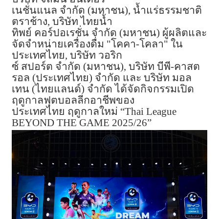
เนชั่นแนล
จำกัด
(
มหาชน
),
น้ำแร่ธรรมชาติ
ตราช้าง
,
บริษัท
ไทยน้ำ
ทิพย์
คอร์ปอเรชั่น
จำกัด
(
มหาชน
)
ผู้ผลิตและ
จัดจำหน่ายเครื่องดื่ม
"
โคคา
-
โคลา
"
ใน
ประเทศไทย
,
บริษัท
วอริก
ซ์
สปอร์ต
จำกัด
(
มหาชน
),
บริษัท
บีพี
-
คาสต
รอล
(
ประเทศไทย
)
จำกัด
และ
บริษัท
มอล
เทน
(
ไทยแลนด์
)
จำกัด
ได้จัดกิจกรรมเปิด
ฤดูกาลฟุตบอลลีกอาชีพของ
ประเทศไทย
ฤดูกาลใหม่
“
Thai League
BEYOND THE GAME 2025/26
”