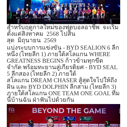
สำหรับฤดูกาลใหม่ของฟุตบอลอาชีพ
จะเริ่ม
ตั้งแต่สิงหาคม
2568
ไปสิ้น
สุด
มิถุนายน
2569
แบ่งระบบการแข่งขัน
- BYD SEALION 6
ลีก
หนึ่ง
(
ไทยลีก
1)
ภายใต้สโลแกน
WHERE
GREATNESS BEGINS
ก้าวข้ามทุกขีด
จำกัด
พร้อมทะยานสู่เกียรติยศ
- BYD SEAL
5
ลีกสอง
(
ไทยลีก
2)
ภายใต้
สโลแกน
DREAM CHASER
สู้สุดใจไปให้ถึง
ฝัน
และ
BYD DOLPHIN
ลีกสาม
(
ไทยลีก
3)
ภายใต้สโลแกน
ONE TEAM ONE GOAL
ทีม
นี้บ้านฉัน
ฝ่าฟันไปด้วยกัน