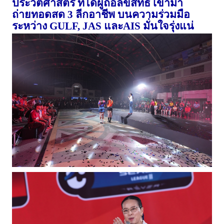
ประวัติศาสตร์
ที่ได้ผู้ถือลิขสิทธิ์
เข้ามา
ถ่ายทอดสด
3
ลีกอาชีพ
บนความร่วมมือ
ระหว่าง
GULF, JAS
และ
AIS
มั่นใจรุ่งแน่