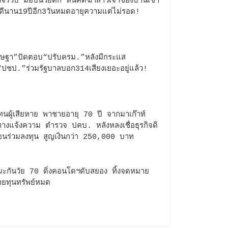
จรวบ“มือปืนวัยดึก”หนีคดีฆ่าสาวเจ้าของบ้านเช่า
ดีนาน19ปีอีก3วันหมดอายุความแต่ไม่รอด!
ษฐา”ปัดตอบ“ปรับครม.”หลังมีกระแส
“ปชป.”ร่วมรัฐบาลบอก314เสียงเยอะอยู่แล้ว!
ทนผู้เสียหาย พาชายอายุ 70 ปี จากมาเก๊าท์
ทางแจ้งความ ตำรวจ ปคบ. หลังหลงเชื่อธุรกิจดิ
นร่วมลงทุน สูญเงินกว่า 250,000 บาท
มะกันวัย 70 ดิ่งคอนโดฯดับสยอง ทิ้งจดหมาย
ยทุนทรัพย์หมด