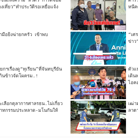
จชนะสงคราม”หิ้วตัว“การ์ดจอม
ตำรว
งเที่ยว”ทำประวัติรอเหยื่อแจ้ง
หนีค
มือยิงฆ่ายกครัว เข้าพบ
“เศร
ข่าว
ฯเรื่องดู“ทุเรียน”ที่จันทบุรียัน
ตัวแ
งกินข้าวจัดโผครม.!
เดิน
ไอคอ
ะเลือกตุลาการศาลรธน.ไม่เกี่ยว
เฒ่า
วาทกรรมประหลาด-มโนกันให้
ลาตา