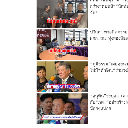
เกินกว่าเหตุ!“ตำรว
กร่าง”ตบหน้า“นักท่อ
จับ!
ปวีณา พาอดีตภรรยา
ผกก.สน.ทุ่งสองห้อง
“ภูมิธรรม”เผยคุยนายก
ไม่มี“ทักษิณ”ร่วมว
“อนุทิน”ระบุสว.เคา
กับ“ภท.”อย่าสร้าง
น้อยๆหน่อย