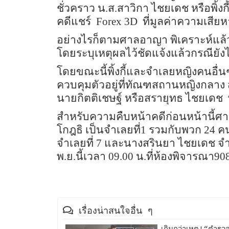
ชั่วคราว น.ส.สาวิกา ไชยเดช หรือพิ้งก
คดีแชร์
Forex
3
D
ที่มูลค่าความเสีย
อย่างไรก็ตามศาลอาญา พิเคราะห์แล้ว
โดยระบุเหตุผลไว้ชัดแจ้งแล้วกรณียังไ
โดยขณะนี้พิ้งกี้และจำเลยหญิงคนอื่
ควบคุมตัวอยู่ที่ทัณฑสถานหญิงกลาง ส่
นายกิตติเชษฐ์ หรือสรายุทธ ไชยเดช พ
สำหรับความคืบหน้าคดีก่อนหน้านี้ศา
โกฎธิ เป็นจำเลยที่1 รวมกับพวก 24 คน 
จำเลยที่ 7 และนางสรินยา ไชยเดช จ
พ.ย.นี้เวลา 09.00 น.ที่ห้องพิจารณ
เรื่องน่าสนใจอื่น ๆ