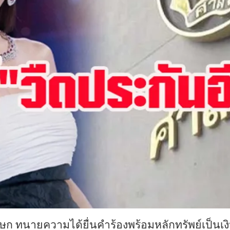
าภิเษก ทนายความได้ยื่นคำร้องพร้อมหลักทรัพย์เป