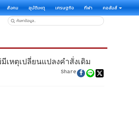
สังคม
อุบัติเหตุ
เศรษฐกิจ
กีฬา
คอลัมส์
มีเหตุเปลี่ยนแปลงคำสั่งเดิม
Share