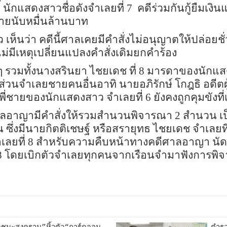
ี้ นักแสดงสาวชื่อดังจำเลยที่ 7 คดีร่วมกันกู้ยืมเ
หายนับหมื่นล้านบาท
 เห็นว่า คดีนี้ศาลเคยมีคำสั่งไม่อนุญาตให้ปล่อ
ม่มีเหตุเปลี่ยนแปลงคำสั่งเดิมยกคำร้อง
นๆ รวมทั้งนางสรินยา ไชยเดช ที่ 8 มารดาของนักแ
วนจำเลยชายคนอื่นอาทิ นายอภิรักษ์ โกฎธิ อดีตผู้
ี่ชายของนักแสดงสาว จำเลยที่ 6 ยังคงถูกคุมขังที่
ลอาญามีคำสั่งให้รวมสำนวนพิจารณา 2 สำนวน เป็น
ซึ่งมีนายกิตติเชษฐ์ หรือสรายุทธ ไชยเดช จำเลยที่ 
ำเลยที่ 8 สำหรับความคืบหน้าทางคดีศาลอาญา นั
า908 โดยเบิกตัวจำเลยทุกคนจากเรือนจำมาฟังการพ