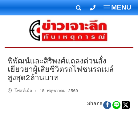
MENU
T
o
g
g
l
e
n
พิพัฒน์และสิริพงศ์แถลงด่วนสั่ง
a
เยียวยาผู้เสียชีวิตรถไฟชนรถเมล์
v
สูงสุด2ล้านบาท
i
g
โพสต์เมื่อ
:
18 พฤษภาคม 2569
a
t
Share
i
o
n