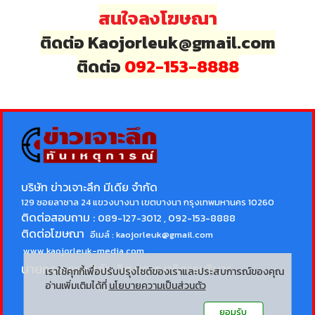
สนใจลงโฆษณา
ติดต่อ Kaojorleuk@gmail.com
ติดต่อ
092-153-8888
บริษัท ข่าวเจาะลึก มีเดีย จำกัด
129 ซอยลาซาล 24 แขวงบางนา เขตบางนา กรุงเทพมหานคร 10260
ติดต่อสอบถาม :
089-127-3012 , 092-153-8888
ติดต่อโฆษณา
อีเมล์ :
kaojorleuk@gmail.com
www.kaojorleuk-media.com
นายกรธนพล วิลัยเลิศ
บรรณาธิการบริหาร
เราใช้คุกกี้เพื่อปรับปรุงไซต์ของเราและประสบการณ์ของคุณ
อ่านเพิ่มเติมได้ที่
นโยบายความเป็นส่วนตัว
ยอมรับ