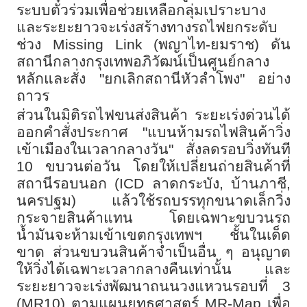
ระบบตั๋วร่วมเพื่อช่วยเหลือกลุ่มเปราะบาง
และระยะยาวจะเร่งสร้างทางรถไฟยกระดับ
ช่วง
Missing Link (
พญาไท-ยมราช) ดัน
สถานีกลางกรุงเทพอภิวัฒน์เป็นศูนย์กลาง
หลักและสั่ง "ยกเลิกสถานีหัวลำโพง" อย่าง
ถาวร
ส่วนในมิติรถไฟขนส่งสินค้า ระยะเร่งด่วนได้
ออกคำสั่งประกาศ "แบนห้ามรถไฟสินค้าวิ่ง
เข้าเมืองในเวลากลางวัน" สั่งลดรอบวิ่งทันที
10
ขบวนต่อวัน โดยให้เปลี่ยนถ่ายสินค้าที่
สถานีรอบนอก (
ICD
ลาดกระบัง
,
บ้านภาชี
,
นครปฐม) แล้วใช้รถบรรทุกขนาดเล็กวิ่ง
กระจายสินค้าแทน โดยเฉพาะขบวนรถ
น้ำมันจะห้ามเข้าเขตกรุงเทพฯ ชั้นในเด็ด
ขาด ส่วนขบวนสินค้าจำเป็นอื่น ๆ อนุญาต
ให้วิ่งได้เฉพาะเวลากลางคืนเท่านั้น และ
ระยะยาวจะเร่งพัฒนาถนนวงแหวนรอบที่
3
(MR10)
ตามแผนยุทธศาสตร์
MR-Map
เพื่อ