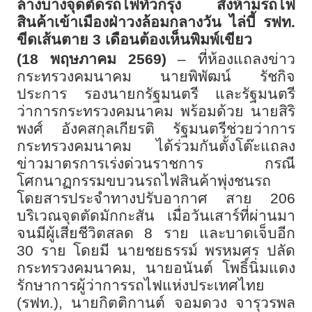
ล้างบางจุดตัดรถไฟทั่วกรุง สั่งห้ามรถไฟ
สินค้าเข้าเมืองฝ่าวงล้อมกลางวัน ไล่บี้ รฟท.
ขีดเส้นตาย
3
เดือนต้องเห็นพิมพ์เขียว
(18
พฤษภาคม
2569)
–
ที่ห้องแถลงข่าว
กระทรวงคมนาคม นายพิพัฒน์ รัชกิจ
ประการ รองนายกรัฐมนตรี และรัฐมนตรี
ว่าการกระทรวงคมนาคม พร้อมด้วย นายสิริ
พงศ์ อังคสกุลเกียรติ รัฐมนตรีช่วยว่าการ
กระทรวงคมนาคม ได้ร่วมกันตั้งโต๊ะแถลง
ข่าวมาตรการเร่งด่วนราชการ กรณี
โศกนาฏกรรมขบวนรถไฟสินค้าพุ่งชนรถ
โดยสารประจำทางปรับอากาศ สาย
206
บริเวณจุดตัดมักกะสัน เมื่อวันเสาร์ที่ผ่านมา
จนมีผู้เสียชีวิตสลด
8
ราย และบาดเจ็บอีก
30
ราย โดยมี นายชยธรรม์ พรหมศร ปลัด
กระทรวงคมนาคม
,
นายอนันต์ โพธิ์นิ่มแดง
รักษาการผู้ว่าการรถไฟแห่งประเทศไทย
(รฟท.)
,
นายกิตติกานต์ จอมดวง จารุวรพล