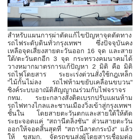
สำหรับแผนการผ่าตัดแก้ไขปัญหาจุดตัดทาง
รถไฟระดับดินทั่วกรุงเทพฯ ซึ่งปัจจุบันคง
เหลือจุดเสี่ยงสายตะวันออก
16
จุด และสาย
ใต้/ตะวันตกอีก
3
จุด กระทรวงคมนาคมได้
วางหมากมาตรการแก้ปัญหา
2
มิติ คือ มิติ
รถไฟโดยสาร ระยะเร่งด่วนสั่งใช้กฎเหล็ก
"ไม้กั้นไม่ลง รถไฟห้ามขยับเคลื่อนขบวน"
ซิงค์ระบบอาณัติสัญญาณร่วมกับไฟจราจร
กทม. ระยะกลางสั่งติดเบรกปรับแผนห้าม
รถไฟทางไกลและชานเมืองวิ่งเข้าสู่กรุงเทพฯ
ชั้นใน โดยสายตะวันตกและสายใต้ให้ตัด
ระยะจอดแค่ "สถานีตลิ่งชัน" ส่วนสายตะวัน
ออกให้จอดสิ้นสุดที่ "สถานีลาดกระบัง" แล้ว
ให้ ขสมก. จัดรถขนส่งผู้โดยสารเชื่อมต่อ