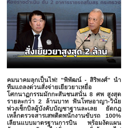
คมนาคมลุกเป็นไฟ! "พิพัฒน์ - สิริพงศ์" นำ
ทีมแถลงด่วนสั่งจ่ายเยียวยาเหยื่อ
โศกนาฏกรรมมักกะสันชนสนั่น
8
ศพ สูงสุด
รายละกว่า
2
ล้านบาท ฟันโทษอาญา-วินัย
พ่วงเช็กบิลผู้บังคับบัญชาฐานละเลย ยัดกฎ
เหล็กตรวจสารเสพติดพนักงานขับรถ
100%
เลียนแบบมาตรฐานการบิน พร้อมงัดแผน