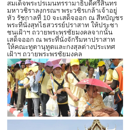
สมเด็จพระปรเมนทรรามาธิบดีศรีสินทร
มหาวชิราลงกรณฯ พระวชิรเกล้าเจ้าอยู่
หัว รัชกาลที่ 10 จะเสด็จออก ณ สีหบัญชร
พระที่นั่งสุทไธสวรรย์ปราสาท ให้ประชา
ชนเฝ้าฯ ถวายพระพรชัยมงคลจากนั้น
เสด็จออก ณ พระที่นั่งจักรีมหาปราสาท
ให้คณะทูตานุทูตและกงสุลต่างประเทศ
เฝ้าฯ ถวายพระพรชัยมงคล