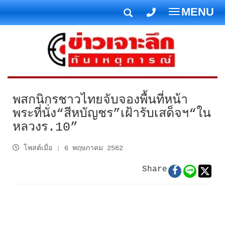
MENU
T
o
g
g
l
e
n
พสกนิกรชาวไทยจับจองพื้นที่หน้า
a
พระที่นั่ง“สีหบัญชร”เฝ้ารับเสด็จฯ“ใน
v
หลวงร.10”
i
g
โพสต์เมื่อ
:
6 พฤษภาคม 2562
a
t
Share
i
o
n