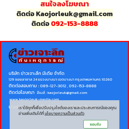
สนใจลงโฆษณา
ติดต่อ Kaojorleuk@gmail.com
ติดต่อ
092-153-8888
บริษัท ข่าวเจาะลึก มีเดีย จำกัด
129 ซอยลาซาล 24 แขวงบางนา เขตบางนา กรุงเทพมหานคร 10260
ติดต่อสอบถาม :
089-127-3012 , 092-153-8888
ติดต่อโฆษณา
อีเมล์ :
kaojorleuk@gmail.com
www.kaojorleuk-media.com
นายกรธนพล วิลัยเลิศ
บรรณาธิการบริหาร
เราใช้คุกกี้เพื่อปรับปรุงไซต์ของเราและประสบการณ์ของคุณ
อ่านเพิ่มเติมได้ที่
นโยบายความเป็นส่วนตัว
ยอมรับ