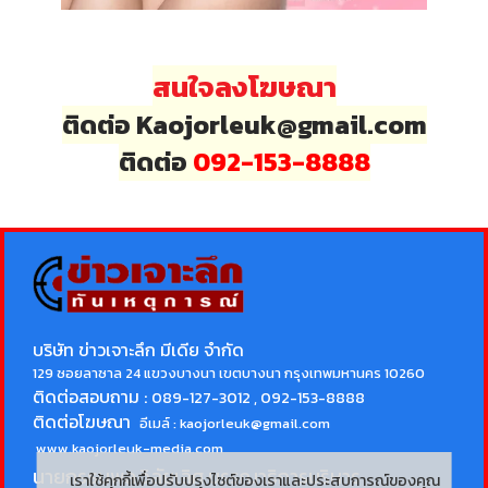
สนใจลงโฆษณา
ติดต่อ Kaojorleuk@gmail.com
ติดต่อ
092-153-8888
บริษัท ข่าวเจาะลึก มีเดีย จำกัด
129 ซอยลาซาล 24 แขวงบางนา เขตบางนา กรุงเทพมหานคร 10260
ติดต่อสอบถาม :
089-127-3012 , 092-153-8888
ติดต่อโฆษณา
อีเมล์ :
kaojorleuk@gmail.com
www.kaojorleuk-media.com
นายกรธนพล วิลัยเลิศ
บรรณาธิการบริหาร
เราใช้คุกกี้เพื่อปรับปรุงไซต์ของเราและประสบการณ์ของคุณ