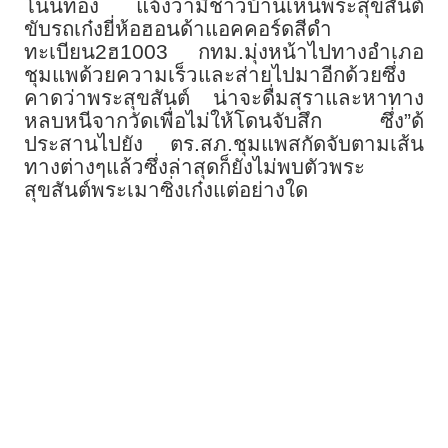
โนนทอง แจ้งว่ามีชาวบ้านเห็นพระสุขสันต์
ขับรถเก๋งยี่ห้อฮอนด้าแอคคอร์ดสีดำ
ทะเบียน2ฮ1003 กทม.มุ่งหน้าไปทางอำเภอ
ชุมแพด้วยความเร็วและส่ายไปมาอีกด้วยซึ่ง
คาดว่าพระสุขสันต์ น่าจะดื่มสุราและหาทาง
หลบหนีจากวัดเพื่อไม่ให้โดนจับสึก ซึ่ง”ด้
ประสานไปยัง ตร.สภ.ชุมแพสกัดจับตามเส้น
ทางต่างๆแล้วซึ่งล่าสุดก็ยังไม่พบตัวพระ
สุขสันต์พระเมาซิ่งเก๋งแต่อย่างใด