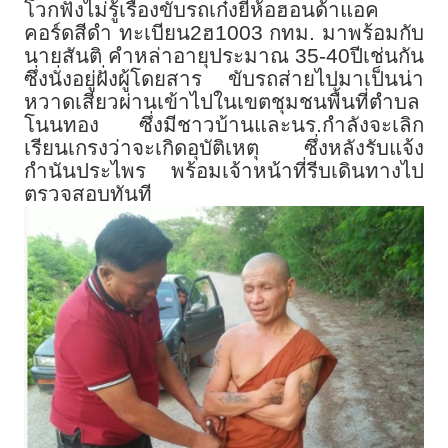
โวกฟังไม่รู้เรื่องขับรถเก๋งยี่ห้อฮอนด้าแอค
คอร์ดสีดำ ทะเบียน2ฮ1003 กทม. มาพร้อมกับ
นายสันติ คำหล่าอายุประมาณ 35-40ปีเช่นกัน
ซึ่งนั่งอยู่ฝั่งผู้โดยสาร ขับรถส่ายไปมาเป็นน่า
หวาดเสียวผ่านเข้าไปในเขตชุมชนพื้นที่ตำบล
โนนทอง ซึ่งมีชาวบ้านและนร.กำลังจะเลิก
เรียนเกรงว่าจะเกิดอุบัติเหตุ ซึ่งหลังรับแจ้ง
กำนันประไพร พร้อมเจ้าหน้าที่รีบเดินทางไป
ตรวจสอบทันที