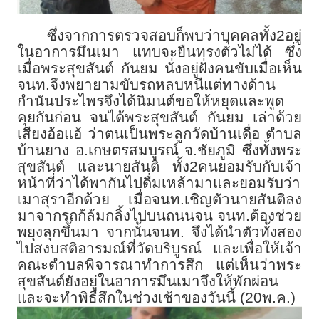
ซึ่งจากการตรวจสอบก็พบว่าบุคคลทั้ง2อยู่
ในอาการมึนเมา แทบจะยืนทรงตัวไม่ได้ ซึ่ง
เมื่อพระสุขสันต์ กันยม นั่งอยู่ฝั่งคนขับเมื่อเห็น
จนท.จึงพยายามขับรถหลบหนีแต่ทางด้าน
กำนันประไพรจึงได้นิมนต์ขอให้หยุดและพูด
คุยกันก่อน จนได้พระสุขสันต์ กันยม เล่าด้วย
เสียงอ้อแอ้ ว่าตนเป็นพระลูกวัดบ้านเดื่อ ตำบล
บ้านยาง อ.เกษตรสมบูรณ์ จ.ชัยภูมิ ซึ่งทั้งพระ
สุขสันต์ และนายสันติ ทั้ง2คนยอมรับกับเจ้า
หน้าที่ว่าได้พากันไปดื่มเหล้ามาและยอมรับว่า
เมาสุราอีกด้วย เมื่อจนท.เชิญตัวนายสันติลง
มาจากรถก้ล้มกลิ้งไปบนถนนจน จนท.ต้องช่วย
พยุงลุกขึ้นมา จากนั้นจนท. จึงได้นำตัวทั้งสอง
ไปสงบสติอารมณ์ที่วัดบริบูรณ์ และเพื่อให้เจ้า
คณะตำบลพิจารณาทำการสึก แต่เห็นว่าพระ
สุขสันต์ยังอยู่ในอาการมึนเมาจึงให้พักผ่อน
และจะทำพิธีสึกในช่วงเช้าของวันนี้ (20พ.ค.)