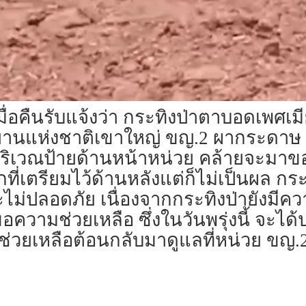
ื่อคืนรับแจ้งว่า กระทิงป่าตาบอดเพศเม
ุทยานแห่งชาติเขาใหญ่ ขญ.2 ผากระดาษ 
ิเวณป้ายด้านหน้าหน่วย คล้ายจะมาขอค
คอกที่เตรียมไว้ด้านหลังแต่ก็ไม่เป็นผล 
ะไม่ปลอดภัย เนื่องจากกระทิงป่ายังมีคว
อขอความช่วยเหลือ ซึ่งในวันพรุ่งนี้ จะ
รช่วยเหลือต้อนกลับมาดูแลที่หน่วย ขญ.