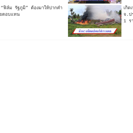
ฟิล์ม รัฐภูมิ” ต้องมาให้ปากคำ
เกิด
นายตอบแทน
จ.ปร
1 ร