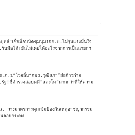
ยุทธ์”เชื่อม็อบนัดชุมนุม19ก.ย.ไม่รุนแรงมั่นใจ
รับมือได้!ยันไม่เคยได้อะไรจากการเป็นนายกฯ
.ภ.1”โวยลั่น“กมธ.วุฒิสภา”ส่อก้าวก่าย
รัฐ!ชี้ตำรวจสอบคดี“แตงโม”มากกว่าที่ให้ความ
!
. วางมาตรการคุมเข้มป้องกันเหตุอาชญากรรม
วันลอยกระทง