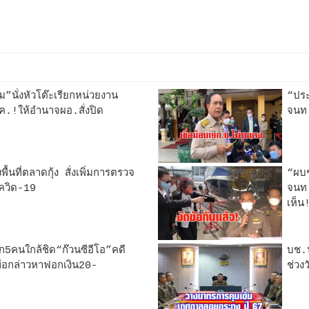
”นั่งหัวโต๊ะเรียกหน่วยงาน
“ประ
ค.!ให้อำนาจผอ.สั่งปิด
จนท.
นที่ตลาดกุ้ง สั่งเพิ่มการตรวจ
“ผบช
โควิด-19
จนท.
เห็น
5คนใกล้ชิด“ก๊วนซีอีโอ”คดี
บช.น
ข้อกล่าวหาฟอกเงิน20-
ช่วง