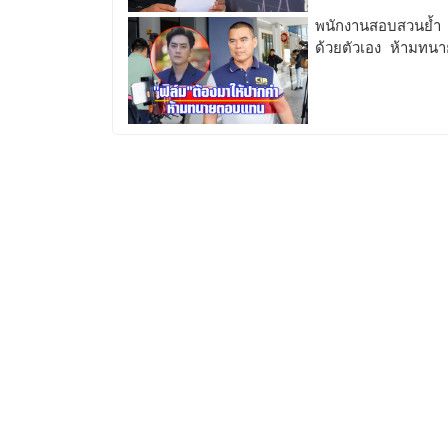
พนักงานสอบสวนย้ำ “
ด้วยตัวเอง ห้ามท