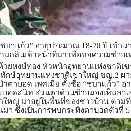
“ชบาแก้ว” อายุประมาณ 18-20 ปี เข้ามา
ลิ่นเจ้าหน้าที่มา เพื่อขอความช่วยเ
ยา ห้วยหงษ์ทอง หัวหน้าอุทยานแห่งชาติ
ิทักษ์อุทยานแห่งชาติเขาใหญ่ ขญ.2 ผา
่าตาบอด เพศเมีย ตั้งชื่อ “ชบาแก้ว” 
บอดสนิท ส่วนตาด้านซ้ายมองเห็นลางๆ 
ญ่ มาอยู่ในพื้นที่ของชาวบ้าน ตามที
่านมา ซึ่งเป็นการพบกระทิงตาบอดตัวที่ 5