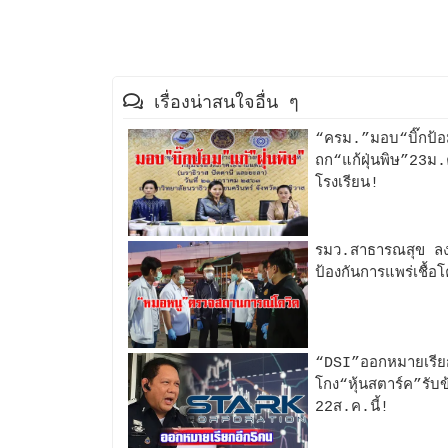
เรื่องน่าสนใจอื่น ๆ
“ครม.”มอบ“บิ๊กป้อม
ถก“แก้ฝุ่นพิษ”23ม.
โรงเรียน!
รมว.สาธารณสุข ลงพื้
ป้องกันการแพร่เชื้อ
“DSI”ออกหมายเรียก
โกง“หุ้นสตาร์ค”รับ
22ส.ค.นี้!