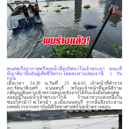
พบศพเรืออากาศตรีลอยน้ำอืดปริศนาในเจ้าพระยา ขณะที่
1
มีญาติมายืนยันผู้เสียชีวิตกระโดดสะพานปทุมธานี
วัน
ก่อน
14.30
.
23
.
.65
เมื่อเวลา
น
วันที่
พ
ย
เจ้าหน้าที่ตำรวจ
.
.
สภ
รัตนาธิเบศร์ จ
นนทบุรี พร้อมเจ้าหน้าที่มูลนิธิร่วม
กตัญญูเดินทางเข้าตรวจสอบหลังจากได้รับแจ้งมีคนพบศพ
ลอยอยู่ในแม่น้ำเจ้าพระยาใกล้ ร้านอาหารแห่งหนึ่งใน
7
.
.
ซอยไทรม้า
ต
ไทรม้า อ
เมืองนนทบุรี จากนั้นจึงประสาน
แพทย์เวรจากสถาบันนิติวิทยาศาสตร์รุดเข้าตรวจสอบ