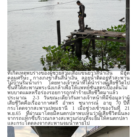
ที่เกิดเหตุพบร่างของผู้ชายสวมเสื้อแขนยาวสีน้ำเงิน มีฮู้ด
คลุมศรีษะ กางเกงขาสั้นสีน้ำเงิน ลอยน้ำติดอยู่หัวสะพาน
ไม้บ้านริมน้ำเก่า โดยทางเจ้าหน้าที่ได้นำร่างผู้เสียชีวิตไป
ขึ้นที่ใต้สะพานพระนั่งเกล้าเพื่อให้แพทย์ชันสูตรเบื้องต้นไม่
พบบาดแผลหรือร่องรอยการถูกทำร้ายเสียชีวิตมาแล้ว
2-3
ประมาณ
วันขณะเดียวกันทางเจ้าหน้าที่มีข้อมูลว่าผู้
70
เสียชีวิตคือเรืออากาศตรี อำพร ชนากรณ์ อายุ
ปีที่
1
21
กระโดดจากสะพานปทุมธานี
เมื่อช่วงเช้าของวันที่
.
.65
พ
ย
ที่ผ่านมาโดยมีคนตกปลาพบเห็นว่าผู้เสียชีวิตนั้นลง
จากรถแท็กซี่บริเวณกลางสะพานก่อนที่จะยิ้มให้คนตกปลา
และกระโดดลงจากสะพานจมน้ำหายไป