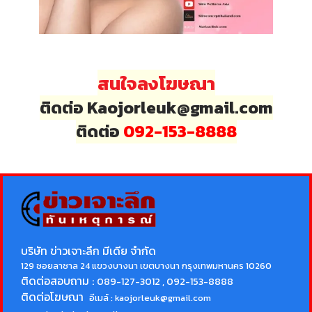
สนใจลงโฆษณา
ติดต่อ Kaojorleuk@gmail.com
ติดต่อ
092-153-8888
บริษัท ข่าวเจาะลึก มีเดีย จำกัด
129 ซอยลาซาล 24 แขวงบางนา เขตบางนา กรุงเทพมหานคร 10260
ติดต่อสอบถาม :
089-127-3012 , 092-153-8888
ติดต่อโฆษณา
อีเมล์ :
kaojorleuk@gmail.com