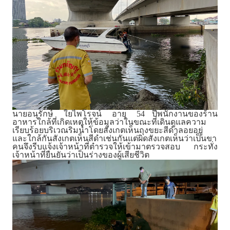
54
นายอนุรักษ์ ใยไพโรจน์ อายุ
ปีพนักงานของร้าน
อาหารใกล้ที่เกิดเหตุให้ข้อมูลว่าในขณะที่เดินดูแลความ
เรียบร้อยบริเวณริมน้ำโดยสังเกตเห็นถุงขยะสีดำลอยอยู่
และใกล้กันสังเกตเห็นสีดำเช่นกันแต่ผิดสังเกตเห็นว่าเป็นขา
คนจึงรีบแจ้งเจ้าหน้าที่ตำรวจให้เข้ามาตรวจสอบ กระทั่ง
เจ้าหน้าที่ยืนยันว่าเป็นร่างของผู้เสียชีวิต