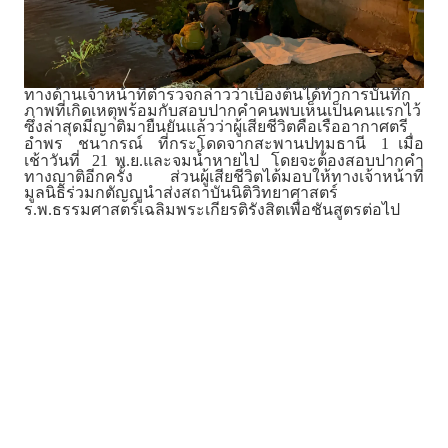
ทางด้านเจ้าหน้าที่ตำรวจกล่าวว่าเบื้องต้นได้ทำการบันทึก
ภาพที่เกิดเหตุพร้อมกับสอบปากคำคนพบเห็นเป็นคนแรกไว้
ซึ่งล่าสุดมีญาติมายืนยันแล้วว่าผู้เสียชีวิตคือเรืออากาศตรี
1
อำพร ชนากรณ์ ที่กระโดดจากสะพานปทุมธานี
เมื่อ
21
.
.
เช้าวันที่
พ
ย
และจมน้ำหายไป โดยจะต้องสอบปากคำ
ทางญาติอีกครั้ง ส่วนผู้เสียชีวิตได้มอบให้ทางเจ้าหน้าที่
มูลนิธิร่วมกตัญญูนำส่งสถาบันนิติวิทยาศาสตร์
.
.
ร
พ
ธรรมศาสตร์เฉลิมพระเกียรติรังสิตเพื่อชันสูตรต่อไป